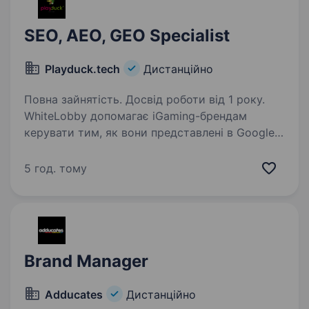
SEO, AEO, GEO Specialist
Playduck.tech
Дистанційно
Повна зайнятість. Досвід роботи від 1 року.
WhiteLobby допомагає iGaming-брендам
керувати тим, як вони представлені в Google
та AI-системах, зокрема ChatGPT, Perplexity,
Claude, Gemini та Google AI Overviews.
5 год. тому
Ми поєднуємо технічне SEO, лінкбілдінг,
роботу…
Brand Manager
Adducates
Дистанційно