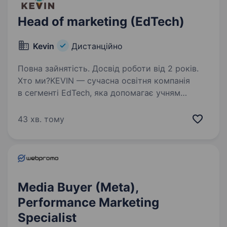
Head of marketing (EdTech)
Kevin
Дистанційно
Повна зайнятість. Досвід роботи від 2 років.
Хто ми?KEVIN — сучасна освітня компанія
в сегменті EdTech, яка допомагає учням
досягати результатів та будувати своє
майбутнє. Наші продукти змінюють життя,
43 хв. тому
а наша команда — не йде в ногу з часом, адже
вона завжди…
Media Buyer (Meta),
Performance Marketing
Specialist