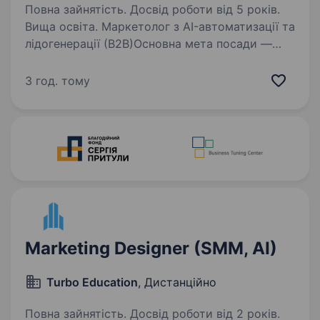
Повна зайнятість. Досвід роботи від 5 років.
Вища освіта. Маркетолог з AI-автоматизації та
лідогенерації (B2B)Основна мета посади —
створити єдину ефективну систему генерації
лідів, яка об'єднає пошук цільової аудиторії,
3 год. тому
контент-маркетинг, Telegram, CRM, AI-
інструменти,…
Marketing Designer (SMM, AI)
Turbo Education
, Дистанційно
Повна зайнятість. Досвід роботи від 2 років.