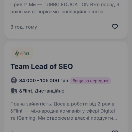
Привіт! Ми — TURBO EDUCATION Вже понад 6
років ми створюємо інноваційні освітні
продукти. Ми розвиваємо комплексну Ed tech
екосистему, що об'єднує технологічну
3 год. тому
платформу, персоналізоване навчання та якісні
навчальні…
Team Lead of SEO
84 000 – 105 000 грн
Вища за середню
&Flint
, Дистанційно
Повна зайнятість. Досвід роботи від 2 років.
&Flint — міжнародна компанія у сфері Digital
та iGaming. Ми створюємо власні продукти
та реалізуємо маркетингові рішення на різних