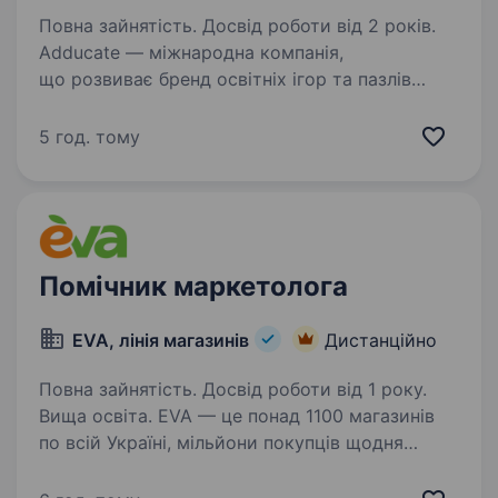
Повна зайнятість. Досвід роботи від 2 років.
Adducate — міжнародна компанія,
що розвиває бренд освітніх ігор та пазлів
QUOKKA (https://quokka.com/), який уже
представлений у США, Канаді, Європі,
5 год. тому
Австралії, Китаї та Японії. Наші продукти
стабільно зростають…
Помічник маркетолога
EVA, лінія магазинів
Дистанційно
Повна зайнятість. Досвід роботи від 1 року.
Вища освіта. EVA — це понад 1100 магазинів
по всій Україні, мільйони покупців щодня
та команда, яка створює продукти й сервіси,
що стають частиною повсякденного життя