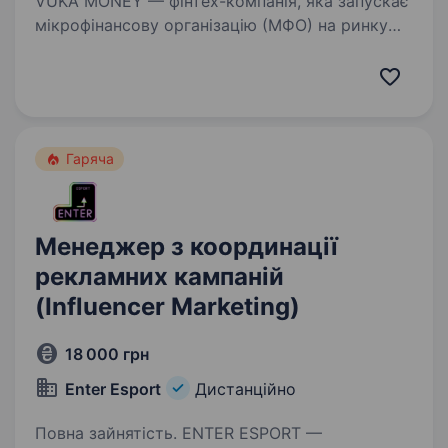
VUKA MONEY — фінтех-компанія, яка запускає
мікрофінансову організацію (МФО) на ринку
Південної Африки, де повторні видачі — один
з ключових KPI. Власник бізнесу — громадянин
України, і ми свідомо формуємо
україномовну…
Гаряча
Менеджер з координації
рекламних кампаній
(Influencer Marketing)
18 000 грн
Enter Esport
Дистанційно
Повна зайнятість. ENTER ESPORT —