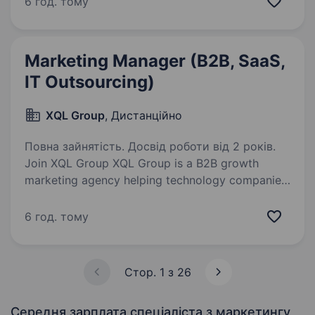
6 год. тому
українців. Сьогодні ми розвиваємо новий
напрям власих торгових…
Marketing Manager (B2B, SaaS,
IT Outsourcing)
XQL Group
, Дистанційно
Повна зайнятість. Досвід роботи від 2 років.
Join XQL Group XQL Group is a B2B growth
marketing agency helping technology companies
build authority, increase visibility, and generate
qualified pipeline through SEO, AI Search,
6 год. тому
LinkedIn, Paid Media, and content…
Стор. 1 з 26
Середня зарплата спеціаліста з маркетингу