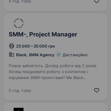
ринках. Зараз шукаємо Team Lead SEO, який
4 год. тому
візьме на себе відповідальність за SEO-
стратегію…
SMM-, Project Manager
25 000 – 35 000 грн
Black, SMM Agency
Дистанційно
Повна зайнятість. Досвід роботи від 2 років.
Хочеш поєднувати роботу з контентом і
керування SMM-проєктами? Ми Black
Holding — маркетинговий холдинг, до складу
якого входять дві SMM-агенції, освітній
5 год. тому
проєкт і особисті бренди співзасновниць
холдингу. Ми працюємо…