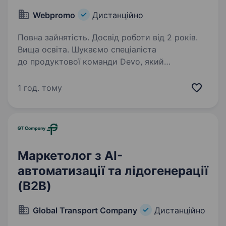
Webpromo
Дистанційно
Повна зайнятість. Досвід роботи від 2 років.
Вища освіта. Шукаємо спеціаліста
до продуктової команди Devo, який
відповідатиме за запуск, оптимізацію
та масштабування рекламних кампаній у Meta
1 год. тому
Ads. Devo — продуктова IT-компанія,
що входить до складу WebPromo Group
та розвиває…
Маркетолог з AI-
автоматизації та лідогенерації
(B2B)
Global Transport Company
Дистанційно