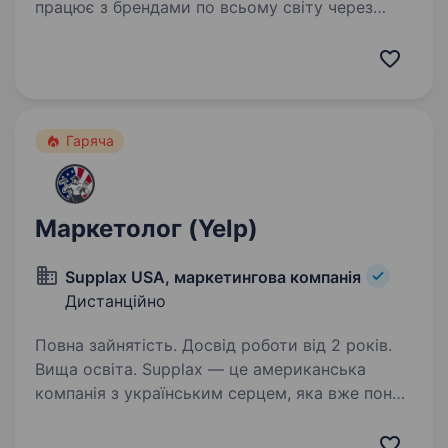
працює з брендами по всьому світу через
YouTube, Twitch, Instagram, TikTok та інші
цифрові платформи. Ми допомагаємо брендам
реалізовувати ефективні рекламні…
Гаряча
Маркетолог (Yelp)
Supplax USA, маркетингова компанія
Дистанційно
Повна зайнятість. Досвід роботи від 2 років.
Вища освіта. Supplax — це американська
компанія з українським серцем, яка вже понад
5 років активно розвивається на ринку.
Ми виконуємо роль віддаленого бек-офісу для