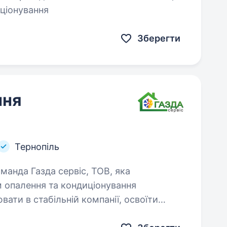
иціонування
Зберегти
ння
Тернопіль
м опалення та кондиціонування
ати в стабільній компанії, освоїти
а розвиватися…