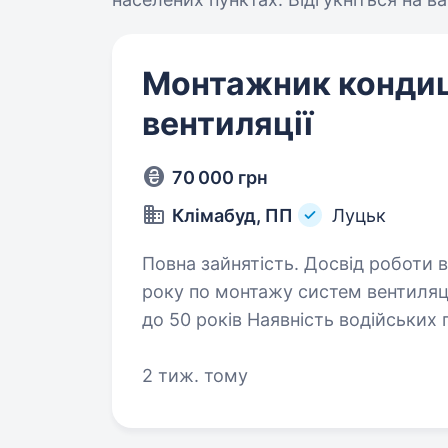
Монтажник кондиц
вентиляції
70 000 грн
Клімабуд, ПП
Луцьк
Повна зайнятість. Досвід роботи від 1 року. Вимоги: Досвід
року по монтажу систем вентиляції та 
до 50 років Наявність водійських прав буде перевагою серед інших
претендентів (категорія 
2 тиж. тому