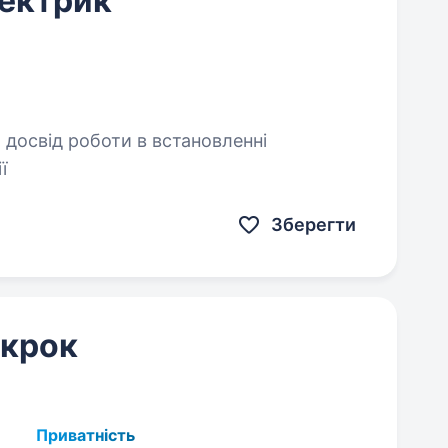
лектрик
ї
Зберегти
 крок
Приватність