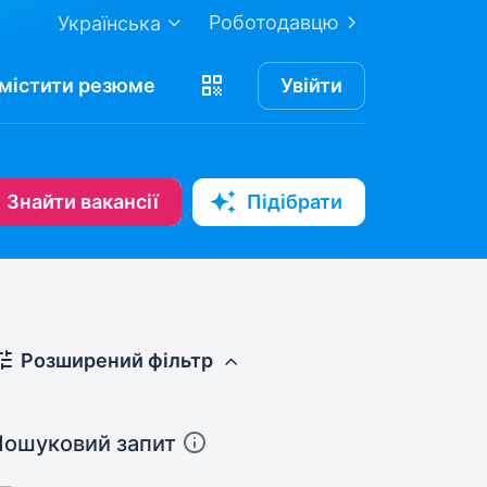
Роботодавцю
Українська
містити
резюме
Увійти
Знайти вакансії
Підібрати
Розширений фільтр
Пошуковий запит