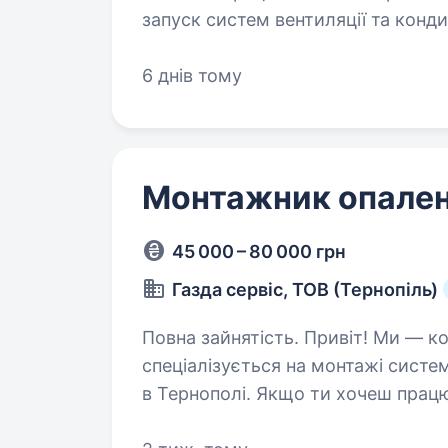
запуск систем вентиляції та конд
6 днів тому
Монтажник опале
45 000 – 80 000 грн
Газда сервіс, ТОВ (Тернопіль)
Повна зайнятість. Привіт! Ми — команда Газда сервіс, ТОВ, яка
спеціалізується на монтажі систе
в Тернополі. Якщо ти хочеш працюв
професію монтажника опалення т