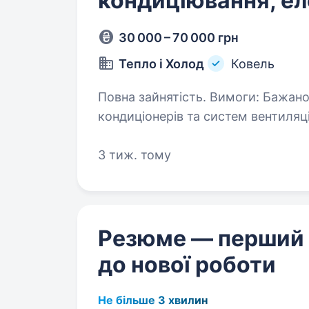
кондиціювання, е
30 000 – 70 000 грн
Тепло і Холод
Ковель
Повна зайнятість. Вимоги: Бажано досвід роботи в встановленні
кондиціонерів та систем вентиляці
3 тиж. тому
Резюме — перший
до нової роботи
Не більше 3 хвилин