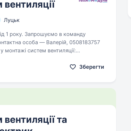
 вентиляції
Луцьк
уємо в команду
онтактна особа — Валерій, 0508183757
промислової, комерційної та для житлових приміщень. Посвідчення…
Зберегти
вентиляції та