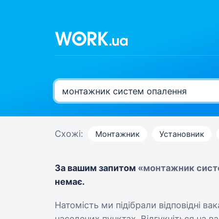
Схожі:
Монтажник
Установник
За вашим запитом
«монтажник сист
немає.
Натомість ми підібрали відповідні ва
населених пунктах. Відгукніться на вак