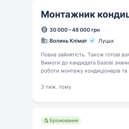
Монтажник кондиц
30 000 – 48 000 грн
Волинь Клімат
Луцьк
Повна зайнятість. Також готові взя
Вимоги до кандидата Базові знання в елетриці та електромонтажу Досвід
роботи монтажу кондиціонерів та вентиляції Розуміння
HVAC систем Вміння пра
3 тиж. тому
Бронювання