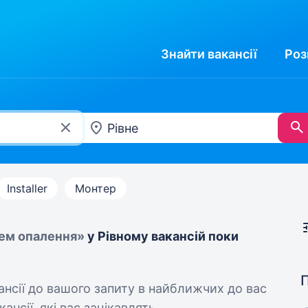
Знайти
вакансії
Роз
Installer
Монтер
ем опалення»
у Рівному вакансій поки
кансії до вашого запиту в найближчих до вас
ансії, які вас зацікавлять.