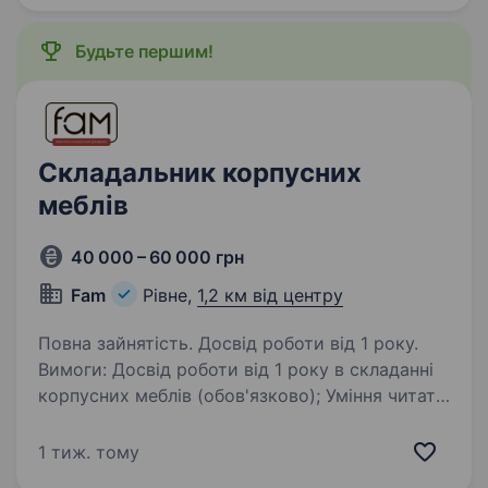
згідно…
Будьте першим!
Складальник корпусних
меблів
40 000 – 60 000 грн
Fam
Рівне,
1,2 км від центру
Повна зайнятість. Досвід роботи від 1 року.
Вимоги: Досвід роботи від 1 року в складанні
корпусних меблів (обов'язково); Уміння читати
креслення, акуратність, уважність; Знання
матеріалів і комплектуючих для виробництва
1 тиж. тому
меблів; Уміння працювати в команді…