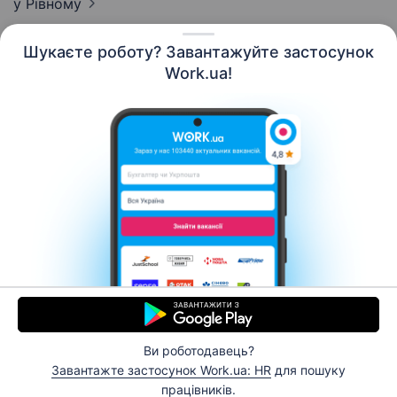
у Рівному
Шукаєте роботу? Завантажуйте застосунок
Work.ua!
Українська
Ресурси
Контакти
Про нас
Кар’єра
Новини Work.ua
Допомога
Умови використання
Роботодавцю
Ви роботодавець?
© 2006–2026 Work.ua. Сервіс пошуку роботи №1 в
Завантажте застосунок Work.ua: HR
для пошуку
Україні.
працівників.