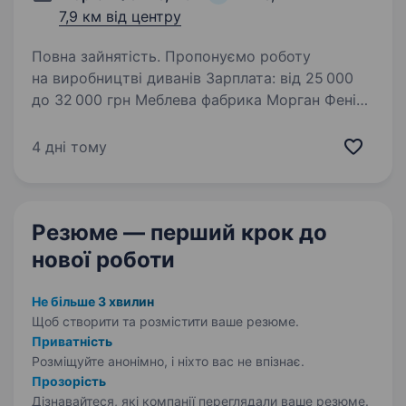
7,9 км від центру
Повна зайнятість. Пропонуємо роботу
на виробництві диванів Зарплата: від 25 000
до 32 000 грн Меблева фабрика Морган Феніче
Що потрібно робити: робота в цеху зборки
диванів (виконання операцій по зборці
4 дні тому
каркасів, поклейці поролону,…
Резюме — перший крок
до
нової роботи
Не більше 3 хвилин
Щоб створити та розмістити ваше
резюме.
Приватність
Розміщуйте анонімно, і ніхто вас не впізнає.
Прозорість
Дізнавайтеся, які компанії переглядали ваше резюме.