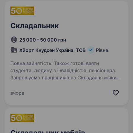
Складальник
25 000 – 50 000 грн
Хйорт Кнудсен Україна, ТОВ
Рівне
Повна зайнятість. Також готові взяти
студента, людину з інвалідністю, пенсіонера.
Запрошуємо працівників на Складання м’яких
меблів. Ми пропонуємо: Офіційне
працевлаштування Оплата за кількість
вчора
виготовленої продукції. На період навчання —
25000 грн на руки, через 3 місяці оплата
за одиницю…
Складальник меблів