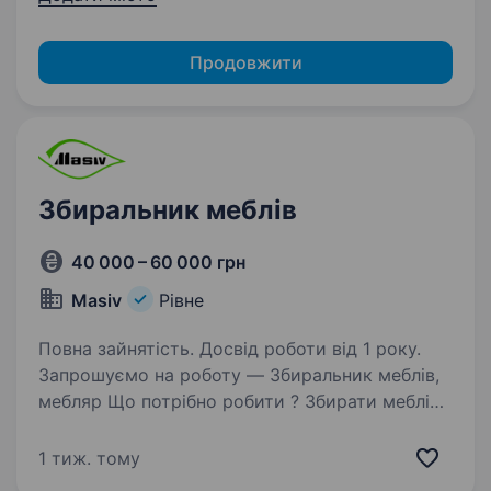
Продовжити
Збиральник меблів
40 000 – 60 000 грн
Masiv
Рівне
Повна зайнятість. Досвід роботи від 1 року.
Запрошуємо на роботу — Збиральник меблів,
мебляр Що потрібно робити ? Збирати меблі
та меблеві вироби преміум-сегменту — кухні,
гардероби, шафи, тумби, стінові панелі
1 тиж. тому
з меблевих плит, виконання замовлення