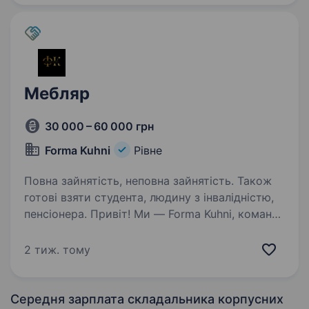
Мебляр
30 000 – 60 000 грн
Forma Kuhni
Рівне
Повна зайнятість, неповна зайнятість. Також
готові взяти студента, людину з інвалідністю,
пенсіонера. Привіт! Ми — Forma Kuhni, команда
професіоналів, яка створює комфорт і красу
у домівках наших клієнтів через виготовлення
2 тиж. тому
та монтаж корпусних меблів. У зв’язку зі
збільшенням кількості замовлень шукаємо
в свою дружню…
Середня зарплата складальника корпусних