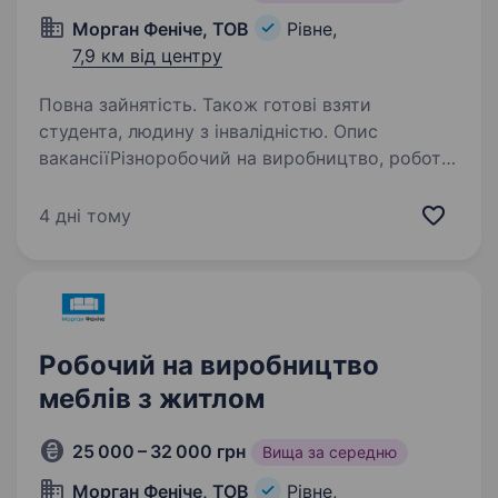
Морган Феніче, ТОВ
Рівне,
7,9 км від центру
Повна зайнятість. Також готові взяти
студента, людину з інвалідністю. Опис
вакансіїРізноробочий на виробництво, робота
як для жінок так і чоловіків Компанія Home
Group шукає енергійних та відповідальних
4 дні тому
кандидатів на посаду різноробочого
на виробництво меблів. Ми готові навчати
новачків…
Робочий на виробництво
меблів з житлом
25 000 – 32 000 грн
Вища за середню
Морган Феніче, ТОВ
Рівне,