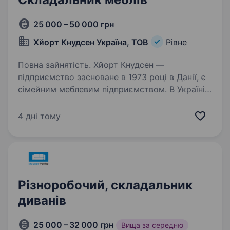
25 000 – 50 000 грн
Хйорт Кнудсен Україна, ТОВ
Рівне
Повна зайнятість. Хйорт Кнудсен —
підприємство засноване в 1973 році в Данії, є
сімейним меблевим підприємством. В Україні
ми працюємо з 2010 року та розташовані у
м.Львів, м.Броди, м.Великі Мости, м.Почаїв,
4 дні тому
м.Рівне. Ми проектуємо,…
Різноробочий, складальник
диванів
25 000 – 32 000 грн
Вища за середню