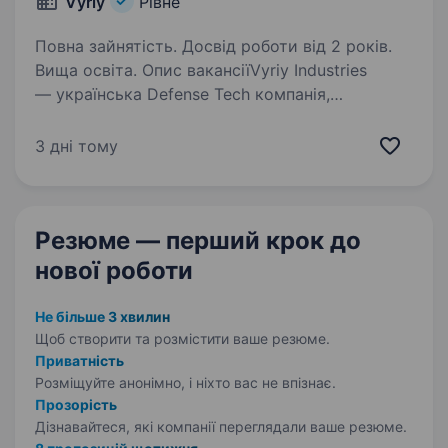
Vyriy
Рівне
Повна зайнятість. Досвід роботи від 2 років.
Вища освіта. Опис вакансіїVyriy Industries
— українська Defense Tech компанія,
що розробляє та серійно виробляє автономні
системи для роботи в реальних бойових
3 дні тому
умовах для понад 200 підрозділів Сил
оборони України. Ми створюємо…
Резюме — перший крок
до
нової роботи
Не більше 3 хвилин
Щоб створити та розмістити ваше
резюме.
Приватність
Розміщуйте анонімно, і ніхто вас не впізнає.
Прозорість
Дізнавайтеся, які компанії переглядали ваше резюме.