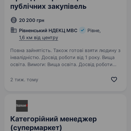
публічних закупівель
20 200 грн
Рівненський НДЕКЦ МВС
Рівне,
1,6 км від центру
Повна зайнятість. Також готові взяти людину з
інвалідністю. Досвід роботи від 1 року. Вища
освіта. Вимоги: Вища освіта. Досвід роботи
фахівцем із закупівель / уповноваженою
особою. Знання законодавства в сфері
2 тиж. тому
публічних закупівель Володіння навичками
роботи у системі Prozorro. Умови роботи:
офіційне…
Категорійний менеджер
(супермаркет)