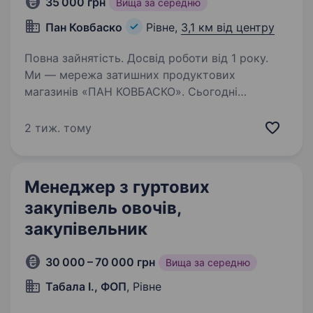
35 000 грн
Вища за середню
Пан Ковбаско
Рівне,
3,1 км від центру
Повна зайнятість. Досвід роботи від 1 року.
Ми — мережа затишних продуктових
магазинів «ПАН КОВБАСКО». Сьогодні
ми сфокусовані на розвитку мережі,
оптимізації та якісному управлінні
2 тиж. тому
комерційними показниками наших торгових
точок. У зв’язку з цим ми запрошуємо…
Менеджер з гуртових
закупівель овочів,
закупівельник
30 000 – 70 000 грн
Вища за середню
Табала І., ФОП
, Рівне