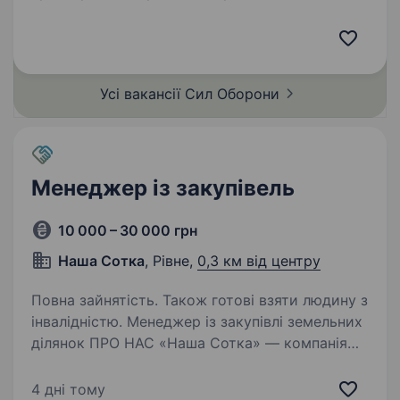
формування, що входить до складу 1-го
корпусу Національної гвардії України «Азов».
Новостворена бригада, сформована
досвідченими азовськими артилеристами,
Усі вакансії Сил
Оборони
наразі набирає…
Менеджер із закупівель
10 000 – 30 000 грн
Наша Сотка
, Рівне,
0,3 км від центру
Повна зайнятість. Також готові взяти людину з
інвалідністю. Менеджер із закупівлі земельних
ділянок ПРО НАС «Наша Сотка» — компанія
з закупівлі земельних ділянок. Ми системно
працюємо по Рівненській та сусідніх областях,
4 дні тому