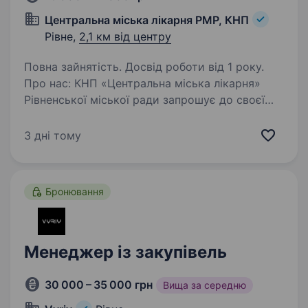
Центральна міська лікарня РМР, КНП
Рівне,
2,1 км від центру
Повна зайнятість. Досвід роботи від 1 року.
Про нас: КНП «Центральна міська лікарня»
Рівненської міської ради запрошує до своєї
команди фахівця з публічних закупівель.
Основні обов’язки: організація та супровід
3 дні тому
публічних закупівель; підготовка
документації…
Бронювання
Менеджер із закупівель
30 000 – 35 000 грн
Вища за середню