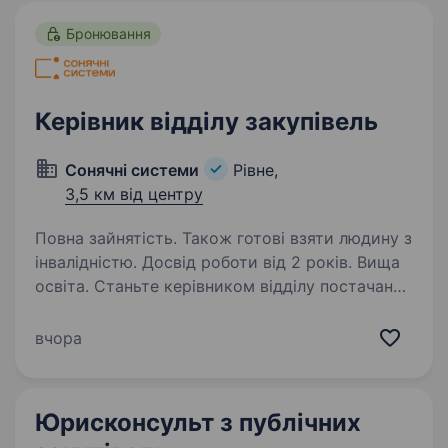
Бронювання
Керівник відділу закупівель
Сонячні системи
Рівне,
3,5 км від центру
Повна зайнятість. Також готові взяти людину з
інвалідністю. Досвід роботи від 2 років. Вища
освіта. Станьте керівником відділу постачання
в компанії, яка будує енергетичне майбутнє
УкраїниЯкщо для вас закупівлі — це не просто
вчора
замовлення товару, а побудова ефективної
системи, контроль процесів і розвиток
команди,…
Юрисконсульт з публічних