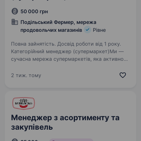
50 000 грн
Подільський Фермер, мережа
продовольчих магазинів
Рівне
Повна зайнятість. Досвід роботи від 1 року.
Категорійний менеджер (супермаркет)Ми —
сучасна мережа супермаркетів, яка активно
розвивається та щодня працює над тим, щоб
забезпечувати наших покупців якісними
2 тиж. тому
товарами й високим рівнем сервісу. У зв’язку
з розширенням…
Менеджер з асортименту та
закупівель