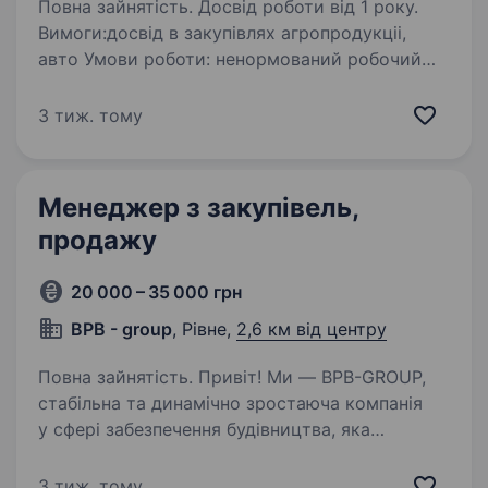
Повна зайнятість. Досвід роботи від 1 року.
Вимоги:досвід в закупівлях агропродукціі,
авто Умови роботи: ненормований робочий
день Обов’язки: контроль загрузки овочів в
рєф, контроль за якістю товару, пошук нових
3 тиж. тому
постачальників, перевірка супроводжуючоі…
Менеджер з закупівель,
продажу
20 000 – 35 000 грн
BPB - group
, Рівне,
2,6 км від центру
Повна зайнятість. Привіт! Ми — BPB-GROUP,
стабільна та динамічно зростаюча компанія
у сфері забезпечення будівництва, яка
допомагає реалізовувати масштабні проєкти
та будувати майбутнє разом із клієнтами.
3 тиж. тому