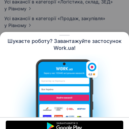
Усі вакансії в категорії «Логістика, склад, ЗЕД»
у Рівному
Усі вакансії в категорії «Продаж, закупівля»
у Рівному
Шукаєте роботу? Завантажуйте застосунок
Work.ua!
Українська
Ресурси
Контакти
Про нас
Кар’єра
Новини Work.ua
Допомога
Умови використання
Роботодавцю