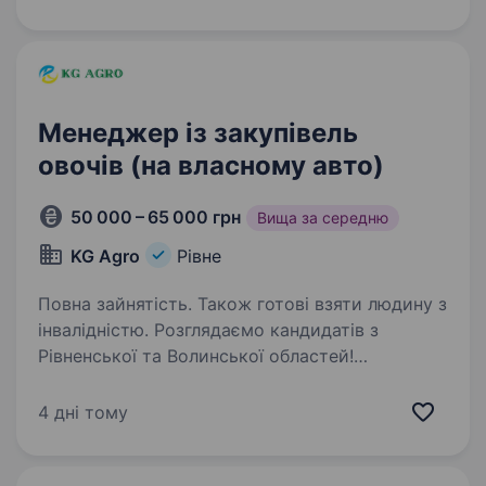
маємо чітко налагоджені процеси та CRM-
систему. Шукаємо…
Менеджер із закупівель
овочів (на власному авто)
50 000 – 65 000 грн
Вища за середню
KG Agro
Рівне
Повна зайнятість. Також готові взяти людину з
інвалідністю. Розглядаємо кандидатів з
Рівненської та Волинської областей!
Готовність до регулярних відряджень
по області (регіон де ви проживаєте)
4 дні тому
та мобільність є обов’язковими вимогами для
кандидатів. Ми — компанія KG Agro,…