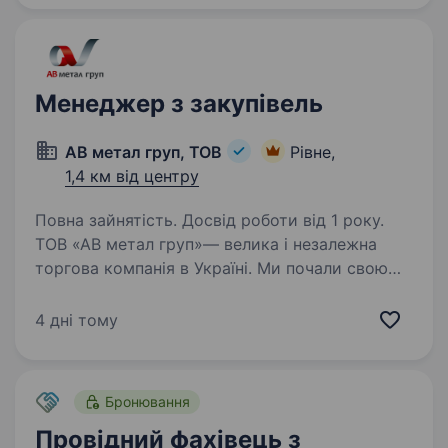
Менеджер з закупівель
АВ метал груп, ТОВ
Рівне,
1,4 км від центру
Повна зайнятість. Досвід роботи від 1 року.
ТОВ «АВ метал груп»— велика і незалежна
торгова компанія в Україні. Ми почали свою
діяльність на ринку металопрокату в червні
2009 року і через кілька років стали
4 дні тому
масштабним українським постачальником.
Запрошуємо…
Бронювання
Провідний фахівець з