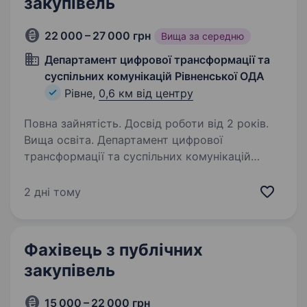
закупівель
22 000 – 27 000 грн
Вища за середню
Департамент цифрової трансформації та
суспільних комунікацій Рівненської ОДА
Рівне,
0,6 км від центру
Повна зайнятість. Досвід роботи від 2 років.
Вища освіта. Департамент цифрової
трансформації та суспільних комунікацій
Рівненської обласної державної адміністрації
запрошує до команди юрисконсульта (фахівця
2 дні тому
з публічних закупівель). Вимоги: вища освіта
(юридична або економічна);…
Фахівець з публічних
закупівель
15 000 – 22 000 грн