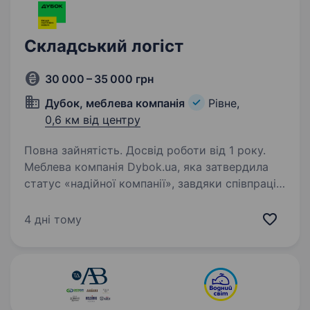
Складський логіст
30 000 – 35 000 грн
Дубок, меблева компанія
Рівне,
0,6 км від центру
Повна зайнятість. Досвід роботи від 1 року.
Меблева компанія Dybok.ua, яка затвердила
статус «надійної компанії», завдяки співпраці
з перевіреними фабриками, які виготовляють
якісні меблі, та особливому підходу
4 дні тому
до кожного клієнта. Наша команда завжди
рухається…