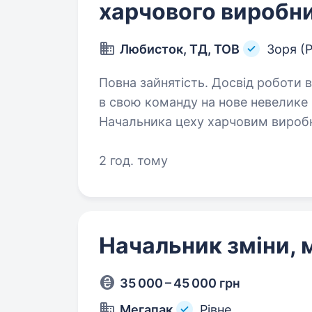
харчового виробн
Любисток, ТД, ТОВ
Зоря (Р
Повна зайнятість. Досвід роботи від 1 ро
в свою команду на нове невелике
Начальника цеху харчовим виробн
очолить цех із сублімації ягід. П
2 год. тому
Начальник зміни, 
35 000 – 45 000 грн
Мегапак
Рівне