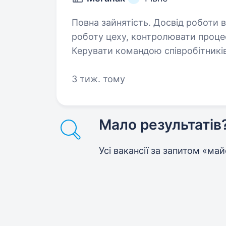
Повна зайнятість. Досвід роботи від 2 років. Обовязки
роботу цеху, контролювати процес
Керувати командою співробітників
дисципліну. Слідкувати за 
3 тиж. тому
Мало результатів
Усі вакансії за запитом «ма