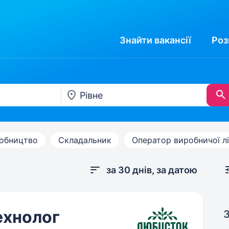
Знайти
вакансії
Роз
робництво
Складальник
Оператор виробничої лі
за 30 днів, за датою
ехнолог
З