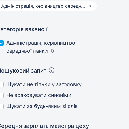
Адмiнiстрацiя, керівництво середньої ланки
атегорія вакансії
Адмiнiстрацiя, керівництво
середньої ланки
0
Пошуковий запит
Шукати не тільки у заголовку
Не враховувати синоніми
Шукати за будь-яким зі слів
Середня зарплата майстра цеху