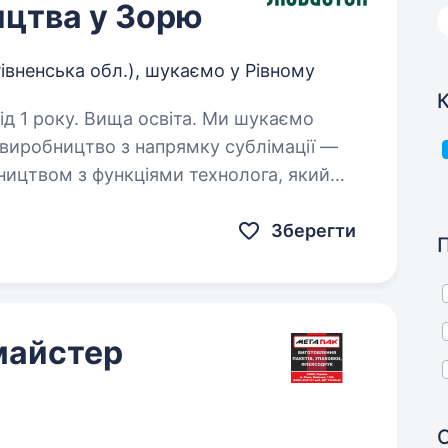
ицтва у Зорю
івненська обл.), шукаємо у Рівному
К
ку. Вища освіта. Ми шукаємо
 виробництво з напрямку сублімації —
ицтвом з функціями технолога, який
отрібна людина, яка поєднає контроль…
Зберегти
майстер