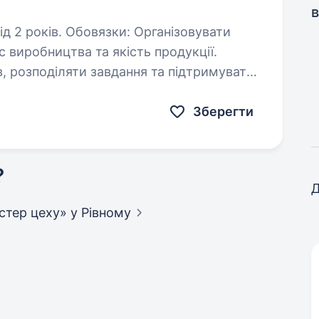
в
: Організовувати
 виробництва та якість продукції.
, розподіляти завдання та підтримувати
дотриманням технологічних…
Зберегти
?
Д
йстер цеху»
у Рівному