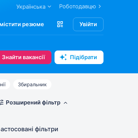
Роботодавцю
Українська
містити
резюме
Увійти
Знайти вакансії
Підібрати
нії
Збиральник
Розширений фільтр
астосовані фільтри