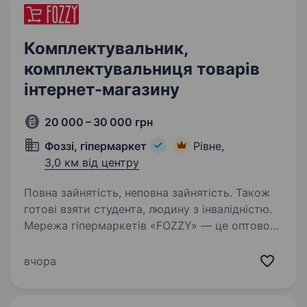
Комплектувальник,
комплектувальниця товарів
інтернет-магазину
20 000 – 30 000 грн
Фоззі, гіпермаркет
Рівне,
3,0 км від центру
Повна зайнятість, неповна зайнятість. Також
готові взяти студента, людину з інвалідністю.
Мережа гіпермаркетів «FOZZY» — це оптово-
роздрібні магазини, що працюють у форматі
Cash and Carry, з асортиментом понад 35 000
вчора
позицій, що поєднують продуктовий і
непродуктовий напрямки. Мережа