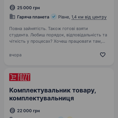
25 000 грн
Гаряча планета
Рівне,
1,4 км від центру
Повна зайнятість. Також готові взяти
студента. Любиш порядок, відповідальність та
чіткість у процесах? Хочеш працювати там,
де комфортно? Тоді ця вакансія — для тебе!
Ми пропонуємо: стабільну роботу в компанії
вчора
з прозорими процесами; своєчасну
та достойну…
Комплектувальник товару,
комплектувальниця
22 000 грн