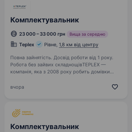
гіпермаркетів «FOZZY»…
Комплектувальник
23 000 – 33 000 грн
Вища за середню
Teplex
Рівне,
1,8 км від центру
Повна зайнятість. Досвід роботи від 1 року.
Робота без зайвих складнощівTEPLEX —
компанія, яка з 2008 року робить домівки
теплими і комфортними Ми стабільно
працюємо та ростемо — тому шукаємо
вчора
людину в команду. Що потрібно робити
Збирати замовлення Готувати…
Комплектувальник