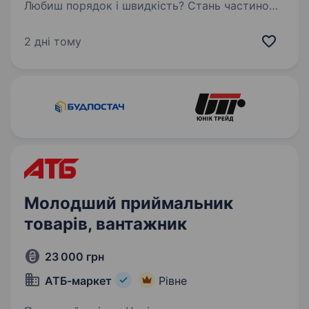
Любиш порядок і швидкість? Стань частиною
онлайн-команди «Сільпо». Що потрібно
робити Збирати інтернет-замовлення для
2 дні тому
Гостей Перевіряти якість і терміни
придатності товарів Дотримуватися
стандартів сервісу…
Молодший приймальник
товарів, вантажник
23 000 грн
АТБ-маркет
Рівне