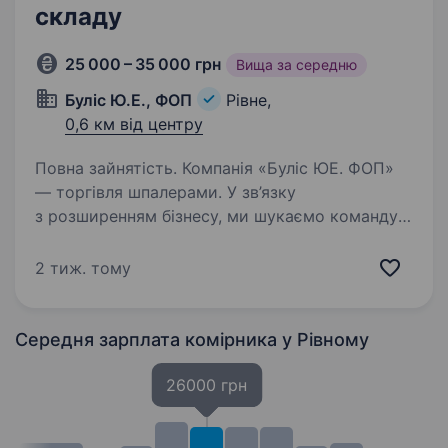
складу
25 000 – 35 000 грн
Вища за середню
Буліс Ю.Е., ФОП
Рівне,
0,6 км від центру
Повна зайнятість. Компанія «Буліс ЮЕ. ФОП»
— торгівля шпалерами. У зв’язку
з розширенням бізнесу, ми шукаємо команду
комплектувальника, пакувальника, працівника
складу. Що ви робитимете: комплектування
2 тиж. тому
замовлень згідно з накладними;…
Середня зарплата комірника
у Рівному
26000 грн