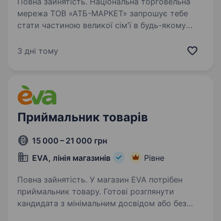
Повна зайнятість. Національна торговельна
мережа ТОВ «АТБ-МАРКЕТ» запрошує тебе
стати частиною великої сім'ї в будь-якому
куточку України. Обирай своє місце в команді
лідера та будуй кар'єру про яку мрієш!
3 дні тому
Ми пропонуємо: Стабільність…
Приймальник товарів
15 000 – 21 000 грн
EVA, лінія магазинів
Рівне
Повна зайнятість. У магазин EVA потрібен
приймальник товару. Готові розглянути
кандидата з мінімальним досвідом або без
досвіду роботи приймальником. Гарантуємо