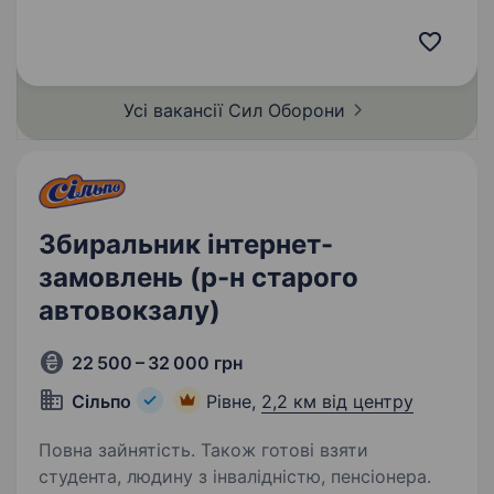
з командиром, який здобув особливе визнання
в битві за Бахмут, коли його підрозділ
утримував стратегічно важливі позиції…
Усі вакансії Сил
Оборони
Збиральник інтернет-
замовлень (р-н старого
автовокзалу)
22 500 – 32 000 грн
Сільпо
Рівне,
2,2 км від центру
Повна зайнятість. Також готові взяти
студента, людину з інвалідністю, пенсіонера.