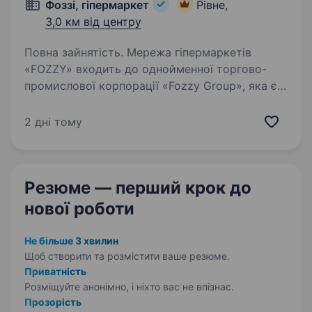
Фоззі, гіпермаркет
Рівне,
3,0 км від центру
Повна зайнятість. Мережа гіпермаркетів
«FOZZY» входить до однойменної торгово-
промислової корпорації «Fozzy Group», яка є
однією з компаній, що найбільш динамічно
розвиваються в Україні. Ми запрошуємо жінок
2 дні тому
та чоловіків стати частиною…
Резюме — перший крок
до
нової роботи
Не більше 3 хвилин
Щоб створити та розмістити ваше
резюме.
Приватність
Розміщуйте анонімно, і ніхто вас не впізнає.
Прозорість