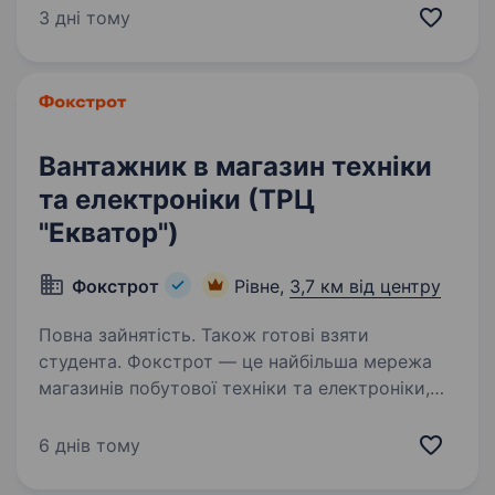
базові соціальні гарантії, роботу в дружньому
3 дні тому
колективі. Що потрібно…
Вантажник в магазин техніки
та електроніки (ТРЦ
"Екватор")
Фокстрот
Рівне,
3,7 км від центру
Повна зайнятість. Також готові взяти
студента. Фокстрот — це найбільша мережа
магазинів побутової техніки та електроніки,
яка розвиває Україну та допомагає їй
рухатися вперед до Перемоги. Фокстрот
6 днів тому
— це спільнота людей, які змінюють майбутнє
та створюють нові…