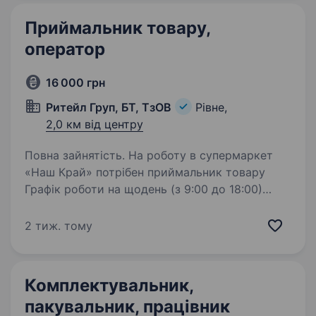
Приймальник товару,
оператор
16 000 грн
Ритейл Груп, БТ, ТзОВ
Рівне,
2,0 км від центру
Повна зайнятість. На роботу в супермаркет
«Наш Край» потрібен приймальник товару
Графік роботи на щодень (з 9:00 до 18:00)
сб — нд вихідний. Офіційне працевлаштування,
соціальний пакет! За детальнішою
2 тиж. тому
інформацією звертайтесь за телефоном:…
Комплектувальник,
пакувальник, працівник