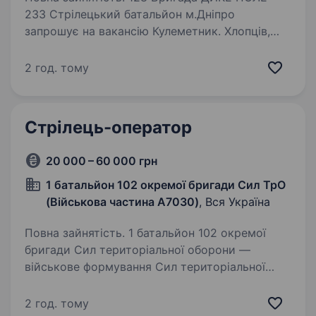
233 Стрілецький батальйон м.Дніпро
запрошує на вакансію Кулеметник. Хлопців,
яки мають бойовий досвід та служили
у 2014−2024 роках, при бажанні, можемо
2 год. тому
брати на пряму в частину минаючи час…
Стрілець-оператор
20 000 – 60 000 грн
1 батальйон 102 окремої бригади Сил ТрО
(Військова частина A7030)
, Вся Україна
Повна зайнятість. 1 батальйон 102 окремої
бригади Сил територіальної оборони —
військове формування Сил територіальної
оборони Збройних сил України у Івано-
Франківській області. Розгортання підрозділу
2 год. тому