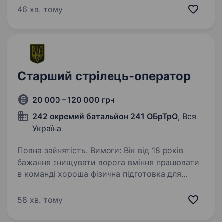
роботи: мобілізація до кінця воєнного стану
46 хв. тому
або служба за контрактом,…
Старший стрілець-оператор
20 000 – 120 000 грн
242 окремий батальйон 241 ОБрТрО
, Вся
Україна
Повна зайнятість. Вимоги: Вік від 18 років
бажання знищувати ворога вміння працювати
в команді хороша фізична підготовка для
витримування навантажень здатність
працювати під тиском і приймати швидкі
58 хв. тому
рішення готовність…