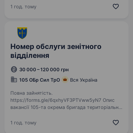
відповідальність і здатність швидко приймати
1 год. тому
рішення…
Номер обслуги зенітного
відділення
30 000 – 120 000 грн
105 ОБр Сил ТрО
Вся Україна
Повна зайнятість.
https://forms.gle/6qxhyVF3PTVww5yN7 Опис
вакансії 105-та окрема бригада територіальної
оборони — кадрове формування Сил
територіальної оборони України
1 год. тому
у Тернопільській області. Бригада перебуває