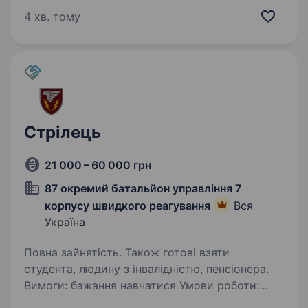
територіальної оборони входить до складу
4 хв. тому
Регіонального управління «Південь»…
Стрілець
21 000 – 60 000 грн
87 окремий батальйон управління 7
корпусу швидкого реагування
Вся
Україна
Повна зайнятість. Також готові взяти
студента, людину з інвалідністю, пенсіонера.
Вимоги: бажання навчатися Умови роботи:
ненормовані Обов’язки: в особистих напишу а