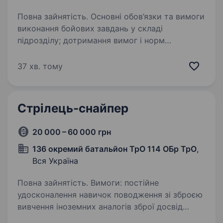
Повна зайнятість. Основні обов’язки та вимоги
виконання бойових завдань у складі
підрозділу; дотримання вимог і норм
військової дисципліни; відповідальність
за справність і підтримання в бойовій
37 хв. тому
готовності дорученого озброєння;…
Стрілець-снайпер
20 000 – 60 000 грн
136 окремий батальйон ТрО 114 ОБр ТрО
,
Вся Україна
Повна зайнятість. Вимоги: постійне
удосконалення навичок поводження зі зброєю
вивчення іноземних аналогів зброї досвід
військової служби буде перевагою Умови