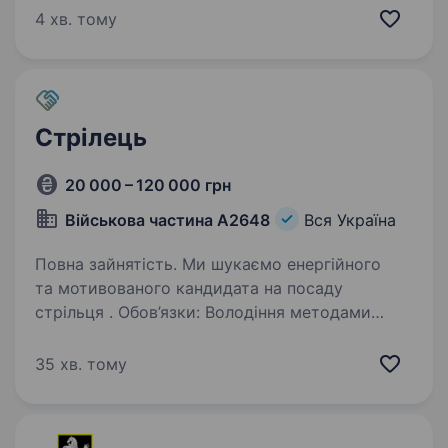
відповім в телефонному режимі на всі ваші
4 хв. тому
запитання.
Стрілець
20 000 – 120 000 грн
Військова частина А2648
Вся Україна
Повна зайнятість. Ми шукаємо енергійного
та мотивованого кандидата на посаду
стрільця . Обов’язки: Володіння методами
та техніками стрільби з різноманітної
вогнепальної зброї; Здатність ефективно
35 хв. тому
застосовувати тактику та техніку…