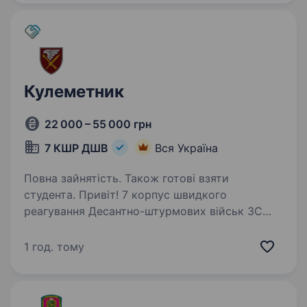
у складі Регіонального…
Кулеметник
22 000 – 55 000 грн
7 КШР ДШВ
Вся Україна
Повна зайнятість. Також готові взяти
студента. Привіт! 7 корпус швидкого
реагування Десантно-штурмових військ ЗС
України запрошує приєднатися до нас
на посаду кулеметника. Якщо ти прагнеш
1 год. тому
стати частиною еліти військових, готовий
до викликів сучасної війни та хочеш…