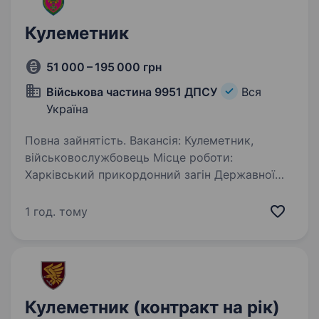
Кулеметник
51 000 – 195 000 грн
Військова частина 9951 ДПСУ
Вся
Україна
Повна зайнятість. Вакансія: Кулеметник,
військовослужбовець Місце роботи:
Харківський прикордонний загін Державної
прикордонної служби України Тип зайнятості:
Повна зайнятість Обов’язки: Виконання
1 год. тому
завдань забезпечення безпеки
на державному…
Кулеметник (контракт на рік)