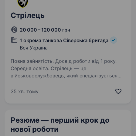
Стрілець
20 000 – 120 000 грн
1 окрема танкова Сіверська бригада
Вся Україна
Повна зайнятість. Досвід роботи від 1 року.
Середня освіта. Стрілець — це
військовослужбовець, який спеціалізується
на бойових діях із застосуванням стрілецької
зброї. Він є основною бойовою одиницею
35 хв. тому
піхотного підрозділу і виконує завдання
з охорони, захисту та наступу.…
Резюме — перший крок
до
нової роботи