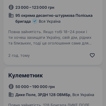
23 000 – 123 000 грн
95 окрема десантно-штурмова Поліська
бригада
Вся Україна
Повна зайнятість. Якщо тобі 18−24 роки і
ти хочеш захищати Україну, свій дім, рідних
та близьких, тоді це оголошення саме для
тебе! 95-та окрема десантно-штурмова
Поліська бригада проводить набір на
2 год. тому
військову службу за контрактом…
Кулеметник
50 000 – 190 000 грн
Дике Поле, ЗРДН 128 ОВМБр
, Вся Україна
Повна зайнятість. 128 Бригада ДИКЕ ПОЛЕ