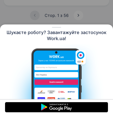
відбулось із початку повномасштабного…
Стор. 1 з 56
Шукаєте роботу? Завантажуйте застосунок
Work.ua!
Українська
Ресурси
Контакти
Про нас
Кар’єра
Новини Work.ua
Допомога
Умови використання
Роботодавцю