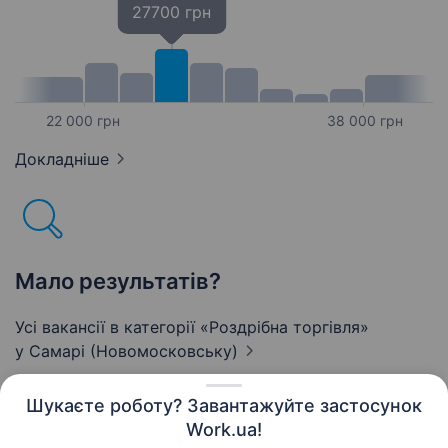
27700 грн
22 000 грн
38 000 грн
Докладніше
Мало результатів?
Усі вакансії в категорії «Роздрібна торгівля»
у Самарі (Новомосковську)
Шукаєте роботу? Завантажуйте застосунок
Work.ua!