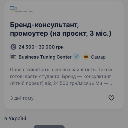
Бренд-консультант,
промоутер (на проєкт, 3 міс.)
24 500 – 30 000 грн
Business Tuning Center
Самар
Повна зайнятість, неповна зайнятість. Також
готові взяти студента. Бренд — консультант
(літній проєкт) від 24 500 грн/місяць Ми —
Business Tuning Center, одна з провідних
агенцій маркетингових комунікацій України,
3 дні тому
яка успішно працює з 2004 року.
Ми допомагаємо глобальним брендам…
в Україні