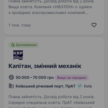
Повна зайнятість. Досвід роботи від 2 років.
Вища освіта. Компанія «НІБУЛОН» є однією
з провідних агропромислових компаній
в Україні, яка спеціалізується на вирощуванні
та експорті зернових культур. Ми шукаємо
1 тиж. тому
досвідчених Судноводіїв (помічників капітана)
для роботи на суднах,…
Бронювання
Капітан, змінний механік
50 000 – 70 000 грн
Вища за середню
Київський річковий порт, ПрАТ
Київ
Повна зайнятість. Досвід роботи від 2 років.
Середня спеціальна освіта. ПрАТ «Київський