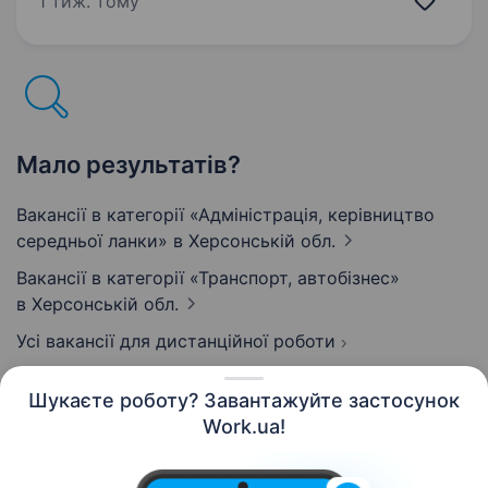
1 тиж. тому
Компанія займається гірничою промисловістю,
транспортною логістикою, будівництвом
та демонтажем. Запрошуємо…
Мало результатів?
Вакансії в категорії «Адмiнiстрацiя, керівництво
середньої ланки»
в Херсонській обл.
Вакансії в категорії «Транспорт, автобізнес»
в Херсонській обл.
Усі вакансії для дистанційної роботи
Шукаєте роботу? Завантажуйте застосунок
Work.ua!
Українська