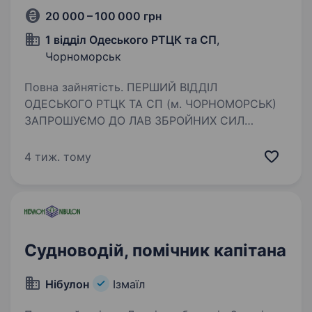
20 000 – 100 000 грн
1 відділ Одеського РТЦК та СП
,
Чорноморськ
Повна зайнятість. ПЕРШИЙ ВІДДІЛ
ОДЕСЬКОГО РТЦК ТА СП (м. ЧОРНОМОРСЬК)
ЗАПРОШУЄМО ДО ЛАВ ЗБРОЙНИХ СИЛ
УКРАЇНИ ЗА КОНТРАКТОМ ПОСАДА: Оператор,
пілот, штурман різних БПЛА Гарантуємо: Гідне
4 тиж. тому
щомісячне забезпечення; Щорічна
матеріальна…
Судноводій, помічник капітана
Нібулон
Ізмаїл