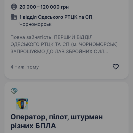
20 000 – 120 000 грн
1 відділ Одеського РТЦК та СП
,
Чорноморськ
Повна зайнятість. ПЕРШИЙ ВІДДІЛ
ОДЕСЬКОГО РТЦК ТА СП (м. ЧОРНОМОРСЬК)
ЗАПРОШУЄМО ДО ЛАВ ЗБРОЙНИХ СИЛ
УКРАЇНИ ЗА КОНТРАКТОМ ПОСАДА: Пілот,
штурман безпілотних апаратів Гарантуємо:
4 тиж. тому
Гідне щомісячне забезпечення; Щорічна
матеріальна…
Оператор, пілот, штурман
різних БПЛА