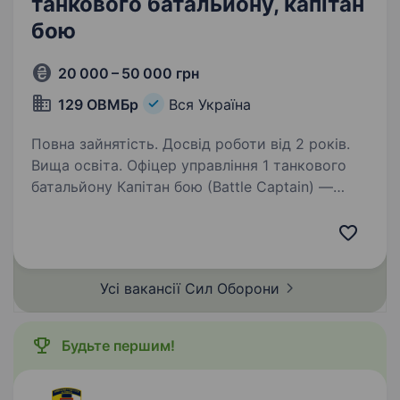
танкового батальйону, капітан
бою
20 000 – 50 000 грн
129 ОВМБр
Вся Україна
Повна зайнятість. Досвід роботи від 2 років.
Вища освіта. Офіцер управління 1 танкового
батальйону Капітан бою (Battle Captain) —
це штабна роль, яка полягає у безперервному
управлінні поточними операціями в режимі
реального часу. Це функціональна посада
офіцера, який…
Усі вакансії Сил
Оборони
Будьте першим!