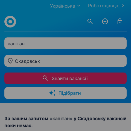
Роботодавцю
Українська
капітан
Скадовськ
Знайти вакансії
Підібрати
За вашим запитом
«капітан»
у Скадовську вакансій
поки немає.