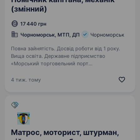
(змінний)
17 440 грн
Чорноморськ, МТП, ДП
Чорноморськ
Повна зайнятість. Досвід роботи від 1 року.
Вища освіта. Державне підприємство
«Морський торговельний порт
«Чорноморськ» запрошує на вакантну посаду
змінного помічника капітана — змінного
4 тиж. тому
механіка Обов’язки: керівництво караваном
відстійних суден, проводить контрольні…
Матрос, моторист, штурман,