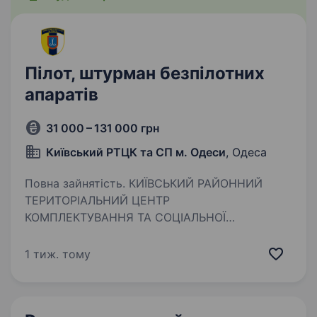
Пілот, штурман безпілотних
апаратів
31 000 – 131 000 грн
Київський РТЦК та СП м. Одеси
, Одеса
Повна зайнятість. КИЇВСЬКИЙ РАЙОННИЙ
ТЕРИТОРІАЛЬНИЙ ЦЕНТР
КОМПЛЕКТУВАННЯ ТА СОЦІАЛЬНОЇ
ПІДТРИМКИ М. ОДЕСИ ЗАПРОШУЄМО ДО ЛАВ
ЗБРОЙНИХ СИЛ УКРАЇНИ ЗА КОНТРАКТОМ.
1 тиж. тому
ПОСАДА: Пілоти, штурмани різних безпілотних
апаратів Гарантуємо: 1)Гідне…