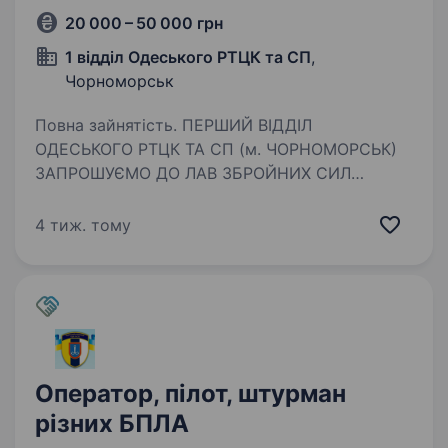
20 000 – 50 000 грн
1 відділ Одеського РТЦК та СП
,
Чорноморськ
Повна зайнятість. ПЕРШИЙ ВІДДІЛ
ОДЕСЬКОГО РТЦК ТА СП (м. ЧОРНОМОРСЬК)
ЗАПРОШУЄМО ДО ЛАВ ЗБРОЙНИХ СИЛ
УКРАЇНИ ЗА КОНТРАКТОМ ПОСАДА: Матрос,
моторист, штурман Гарантуємо: Гідне
4 тиж. тому
щомісячне забезпечення; Щорічна матеріальна
допомога…
Оператор, пілот, штурман
різних БПЛА