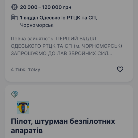
20 000 – 120 000 грн
1 відділ Одеського РТЦК та СП
,
Чорноморськ
Повна зайнятість. ПЕРШИЙ ВІДДІЛ
ОДЕСЬКОГО РТЦК ТА СП (м. ЧОРНОМОРСЬК)
ЗАПРОШУЄМО ДО ЛАВ ЗБРОЙНИХ СИЛ
УКРАЇНИ ЗА КОНТРАКТОМ ПОСАДА: Оператор,
пілот, штурман різних БПЛА Гарантуємо: Гідне
4 тиж. тому
щомісячне забезпечення; Щорічна
матеріальна…
Пілот, штурман безпілотних
апаратів