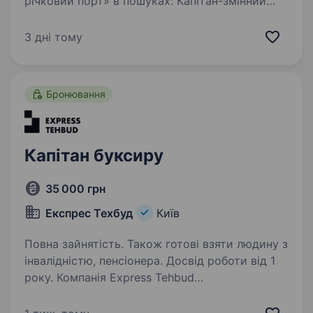
річковий порт» в пошуках: Капітан-змінний
механік / Змінний капітан-помічник механіка
Основні обов’язки включають в себе:
3 дні тому
Здійснювати керівництво судном;
забезпечення безпеки на борту судна;…
Бронювання
Капітан буксиру
35 000 грн
Експрес Техбуд
Київ
Повна зайнятість. Також готові взяти людину з
інвалідністю, пенсіонера. Досвід роботи від 1
року. Компанія Express Tehbud
— це промислово-транспортне підприємство,
що об'єднує безліч напрямків діяльності.