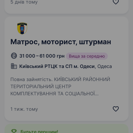
за організацію штурманської служби,
5 днів тому
навігаційну безпеку плавання та маневрування
кораблів і катерів підрозділу…
Матрос, моторист, штурман
31 000 – 61 000 грн
Вища за середню
Київський РТЦК та СП м. Одеси
, Одеса
Повна зайнятість. КИЇВСЬКИЙ РАЙОННИЙ
ТЕРИТОРІАЛЬНИЙ ЦЕНТР
КОМПЛЕКТУВАННЯ ТА СОЦІАЛЬНОЇ
ПІДТРИМКИ М. ОДЕСИ ЗАПРОШУЄМО ДО ЛАВ
ЗБРОЙНИХ СИЛ УКРАЇНИ ЗА КОНТРАКТОМ.
1 тиж. тому
ПОСАДА: Матрос, моторист, штурман.
Гарантуємо: 1)Гідне щомісячне забезпечення;…
Будьте першим!