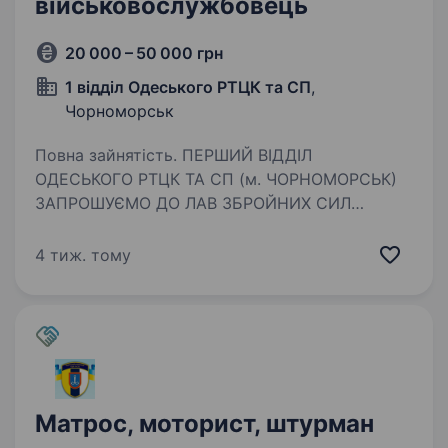
військовослужбовець
20 000 – 50 000 грн
1 відділ Одеського РТЦК та СП
,
Чорноморськ
Повна зайнятість. ПЕРШИЙ ВІДДІЛ
ОДЕСЬКОГО РТЦК ТА СП (м. ЧОРНОМОРСЬК)
ЗАПРОШУЄМО ДО ЛАВ ЗБРОЙНИХ СИЛ
УКРАЇНИ ЗА КОНТРАКТОМ ПОСАДА: Матрос,
моторист, штурман, військовослужбовець
4 тиж. тому
Гарантуємо: Гідне щомісячне забезпечення;
Щорічна…
Матрос, моторист, штурман