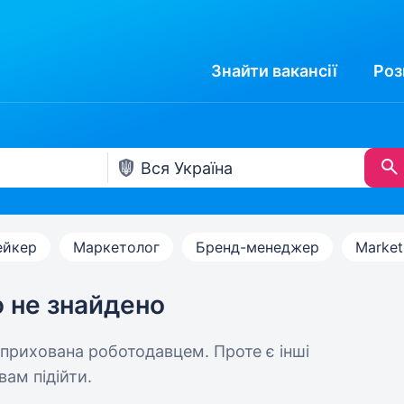
Знайти
вакансії
Роз
ейкер
Маркетолог
Бренд-менеджер
Market
ю не знайдено
 прихована роботодавцем. Проте є інші
вам підійти.