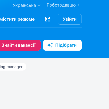
Роботодавцю
Українська
містити
резюме
Увійти
Знайти вакансії
Підібрати
ing manager