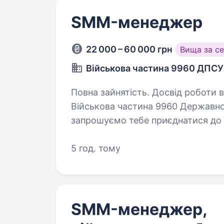
SMM-менеджер
22 000 – 60 000 грн
Вища за с
Військова частина 9960 ДПСУ
Повна зайнятість. Досвід роботи від 1 року. Бажаєм
Військова частина 9960 Державної
запрошуємо тебе приєднатися до 
менеджера. Якщо ти хочеш працюв
у сфері…
5 год. тому
SMM-менеджер,