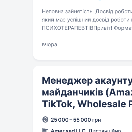
Неповна зайнятість. Досвід роботи від 2 років. Шук
який має успішний досвід роботи
ПСИХОТЕРАПЕВТІВПривіт! Формат 
будемо визначати разом. Мені важлив
на першу…
вчора
Менеджер акаунту
майданчиків (Amaz
TikTok, Wholesale 
25 000 – 55 000 грн
Amer sad LLC
, Дистанційно