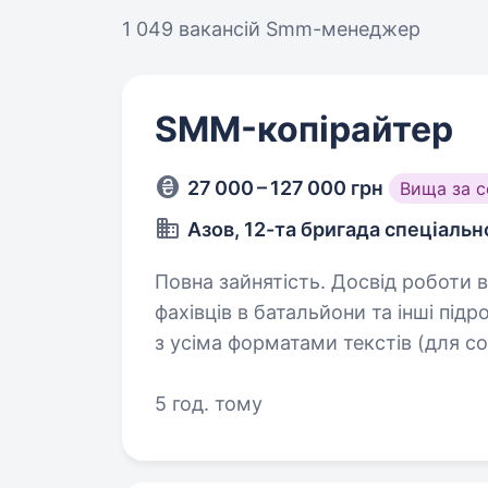
1 049 вакансій
Smm-менеджер
SMM-копірайтер
27 000 – 127 000 грн
Вища за 
Азов, 12-та бригада спеціаль
Повна зайнятість. Досвід роботи від 1 року. Бригада «
фахівців в батальйони та інші підрозділи. Обов’
з усіма форматами текстів (для соц
презентацій тощо); фор
5 год. тому