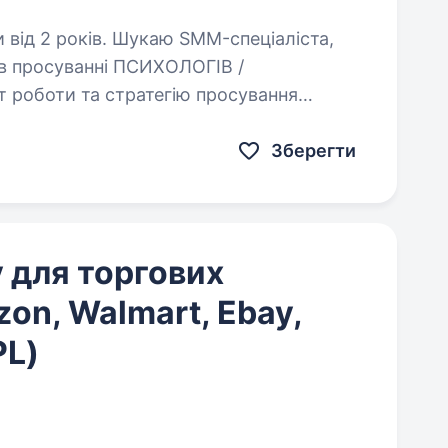
аю SMM-спеціаліста,
 в просуванні ПСИХОЛОГІВ /
роботи та стратегію просування
а робота на результат: заявки
Зберегти
 для торгових
on, Walmart, Ebay,
PL)