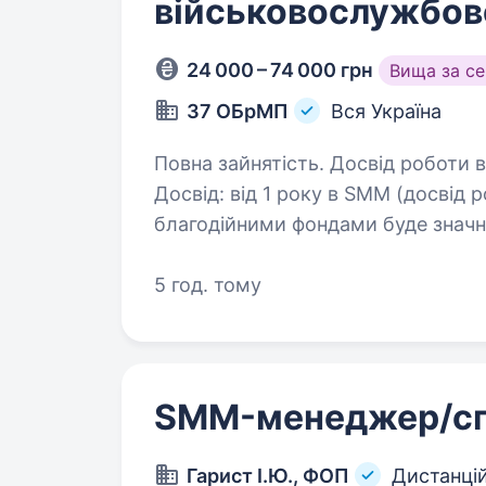
військовослужбов
24 000 – 74 000 грн
Вища за с
37 ОБрМП
Вся Україна
Повна зайнятість. Досвід роботи від 1 року. Що ми очікуєм
Досвід: від 1 року в SMM (досвід 
благодійними фондами буде значною перевагою).
володіння інструментами Instagra
5 год. тому
SMM-менеджер/сп
Гарист І.Ю., ФОП
Дистанці