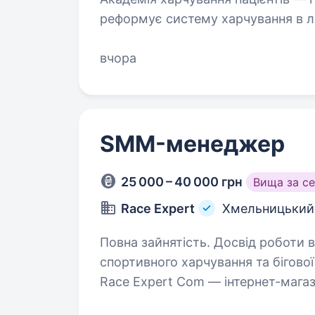
реформує систему харчування в л
100 експертів галузі, навчаємо м
змінами до нормативної…
вчора
SMM-менеджер
25 000 – 40 000 грн
Вища за с
Race Expert
Хмельницький
Повна зайнятість. Досвід роботи від 1 року. Race Expert — 
спортивного харчування та бігово
Race Expert Com — інтернет-магазин спо
Events — організація онлайн-забіг