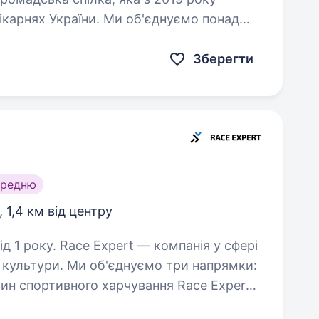
ікарнях України. Ми об'єднуємо понад
едичних працівників, працюємо над
Зберегти
ередню
,
1,4 км від центру
компанія у сфері
ї культури. Ми об'єднуємо три напрямки:
ртивного харчування Race Expert
ів…