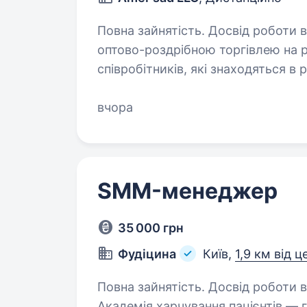
Повна зайнятість. Досвід роботи від 1 року. Наша комп
оптово-роздрібною торгівлею на р
співробітників, які знаходяться в р
ми шукаємо:Ми шукаємо менеджер
вчора
SMM-менеджер
35 000 грн
Фудіцина
Київ,
1,9 км від ц
Повна зайнятість. Досвід роботи ві
Академія харчування пацієнтів — г