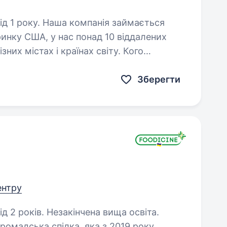
анія займається
инку США, у нас понад 10 віддалених
ізних містах і країнах світу. Кого
ів за моделями торгівлі…
Зберегти
ентру
д 2 років. Незакінчена вища освіта.
ромадська спілка, яка з 2019 року