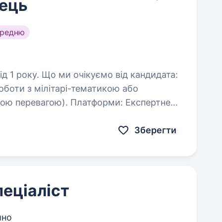
ець
ередню
о від кандидата:
роботи з мілітарі-тематикою або
 Платформи: Експертне
m, Facebook, TikTok…
Зберегти
еціаліст
йно