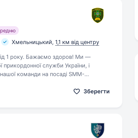
ередню
Хмельницький,
1,1 км від центру
о здоров! Ми —
 прикордонної служби України, і
нашої команди на посаді SMM-
ати на благо країни, розвиватися
Зберегти