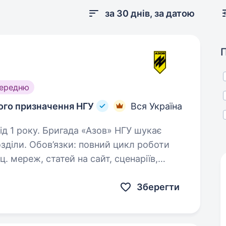
за 30 днів, за датою
середню
ного призначення НГУ
Вся Україна
Азов» НГУ шукає
язки: повний цикл роботи
. мереж, статей на сайт, сценаріїв,
мування та дотримання…
Зберегти