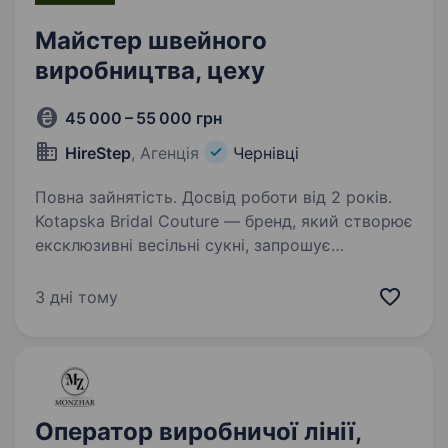
Майстер швейного
виробництва, цеху
45 000 – 55 000 грн
HireStep
, Агенція
Чернівці
Повна зайнятість. Досвід роботи від 2 років.
Kotapska Bridal Couture — бренд, який створює
ексклюзивні весільні сукні, запрошує
до команди Майстра цеху, який допоможе
організувати ефективну роботу виробничого
3 дні тому
процесу та забезпечити високу якість готових
виробів…
Оператор виробничої лінії,