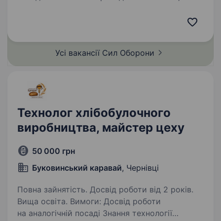
за наявності відповідного військового звання.
38-ма окрема бригада морської піхоти —
елітний підрозділ у складі Військово-
Морських…
Усі вакансії Сил
Оборони
Технолог хлібобулочного
виробництва, майстер цеху
50 000 грн
Буковинський каравай
, Чернівці
Повна зайнятість. Досвід роботи від 2 років.
Вища освіта. Вимоги: Досвід роботи
на аналогічній посаді Знання технології