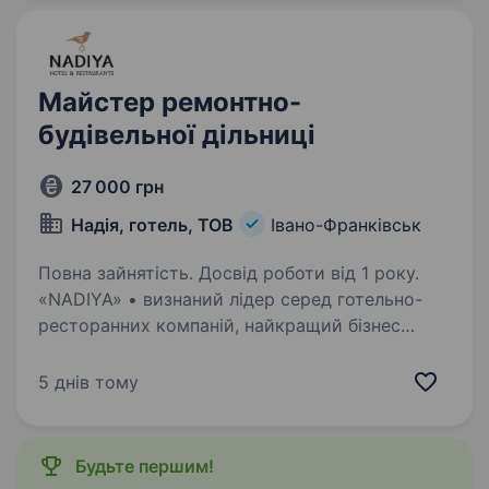
місцях,…
Майстер ремонтно-
будівельної дільниці
27 000 грн
Надія, готель, ТОВ
Івано-Франківськ
Повна зайнятість. Досвід роботи від 1 року.
«NADIYA» • визнаний лідер серед готельно-
ресторанних компаній, найкращий бізнес
готель Європи 3*, володар численних нагород
та премій. Сімейний бренд з 1990 року, який є
5 днів тому
синонімом бездоганного сервісу, якості
та комфорту,запрошує…
Будьте першим!