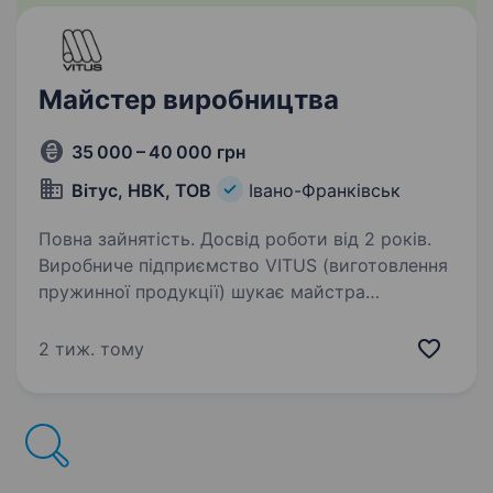
Майстер виробництва
35 000 – 40 000 грн
Вітус, НВК, ТОВ
Івано-Франківськ
Повна зайнятість. Досвід роботи від 2 років.
Виробниче підприємство VITUS (виготовлення
пружинної продукції) шукає майстра
виробництва, який зможе організувати роботу
команди та забезпечити виконання
2 тиж. тому
виробничого плану. З/П — 35 000 — 40 000 грн
Графік: пн-пт…