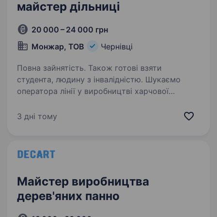
майстер дільниці
20 000 – 24 000 грн
Монжар, ТОВ
Чернівці
Повна зайнятість. Також готові взяти
студента, людину з інвалідністю. Шукаємо
оператора лінії у виробництві харчової
продукції на кондитерське підприємство.
Вимоги: Повна зайнятість; Пунктуальність,
3 дні тому
відповідальність, вміння працювати
в колективі. Ваші обов’язки: Ведення роботи…
Майстер виробництва
дерев'яних панно