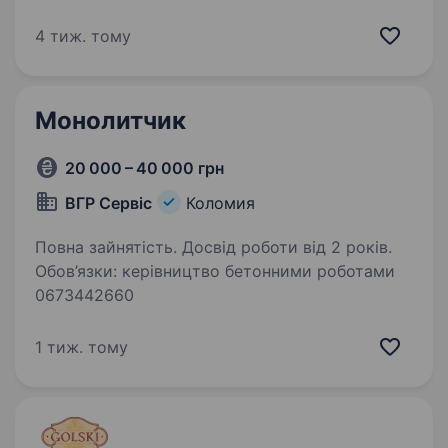
виробництва хлібобулочних виробів
Відповідальність, уважність, організованість.
4 тиж. тому
Умови роботи: з 8:00 до 18:00 Обов’язки:
Контроль технологічного…
Монолитчик
20 000 – 40 000 грн
ВГР Сервіс
Коломия
Повна зайнятість. Досвід роботи від 2 років.
Обов’язки: керівництво бетонними роботами
0673442660
1 тиж. тому