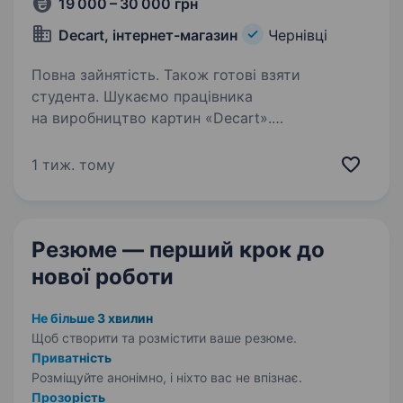
19 000 – 30 000 грн
Decart, інтернет-магазин
Чернівці
Повна зайнятість. Також готові взяти
студента. Шукаємо працівника
на виробництво картин «Decart».
Виготовляємо дерев’яні панно, рекламні
вивіски, портрети та інші вироби власного
1 тиж. тому
виробництва Наш інстаграм:
https://www.instagram.com/__decart__/
Заробітня плата:…
Резюме — перший крок
до
нової роботи
Не більше 3 хвилин
Щоб створити та розмістити ваше
резюме.
Приватність
Розміщуйте анонімно, і ніхто вас не впізнає.
Прозорість