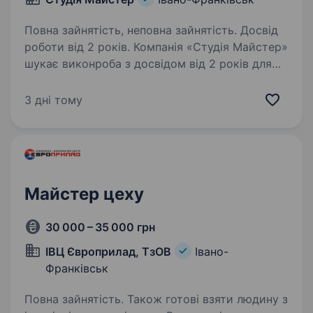
Повна зайнятість, неповна зайнятість. Досвід
роботи від 2 років. Компанія «Студія Майстер»
шукає виконроба з досвідом від 2 років для
організації ремонтів у приватних будинках і
квартирах Обов’язки: Координування роботи
3 дні тому
бригад на об'єктах Контроль за якістю
виконання робіт…
Майстер цеху
30 000 – 35 000 грн
ІВЦ Європрилад, ТзОВ
Івано-
Франківськ
Повна зайнятість. Також готові взяти людину з