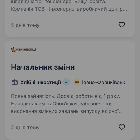
інвалідністю, пенсіонера. Вища освіта.
Компанія ТОВ «Інженерно-виробничий центр
«Європрилад» — виробник обладнання для
газорозподільних мереж. Запрошуємо в нашу
5 днів тому
команду працівників на посаду: «майстер
виробничої дільниці». Вимоги до кандидатів:
Вміння…
Начальник зміни
Хлібні інвестиції
Івано-Франківськ
Повна зайнятість. Досвід роботи від 1 року.
Начальник зміниОбов’язки: забезпечення
виконання змінних завдань випуску якісної
готової продукції згідно замовлення та
відповідно графіка передачі у службу
5 днів тому
логістики розстановка працівників по робочих