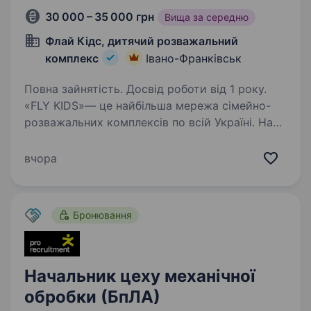
30 000 – 35 000 грн
Вища за середню
Флай Кідс, дитячий розважальний
комплекс
Івано-Франківськ
Повна зайнятість. Досвід роботи від 1 року.
«FLY KIDS»— це найбільша мережа сімейно-
розважальних комплексів по всій Україні. Нас
більш ніж 17 центрів і ми масштабуємось!
Ми — простір радості, розвитку та сімейного
вчора
затишку, де кожен день наповнений сміхом,…
Бронювання
Начальник цеху механічної
обробки (БпЛА)