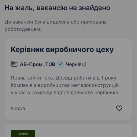
На жаль, вакансію не знайдено
Ця вакансія була видалена або прихована
роботодавцем.
Керівник виробничого цеху
АВ-Пром, ТОВ
Чернівці
Повна зайнятість. Досвід роботи від 1 року.
Компанія з виробництва металоконструкцій
шукає в команду відповідального керівника
виробничого цеху. Основні обов’язки:
організація та контроль виробничого процесу:
вчора
забезпечення виконання плану виробництва
вчасно…