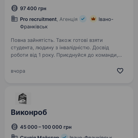
97 400 грн
Pro recruitment
, Агенція
Івано-
Франківськ
Повна зайнятість. Також готові взяти
студента, людину з інвалідністю. Досвід
роботи від 1 року. Приєднуйся до команди,
що виробляє роботизовані комплекси, які
допомагають нашим військовим. Це не просто
вчора
робота — це можливість робити свій внесок
у захист країни, працюючи в надійному тилу.
Ми в пошуку досвідченого…
Виконроб
45 000 – 100 000 грн
Студія Майстер
Івано-Франківськ