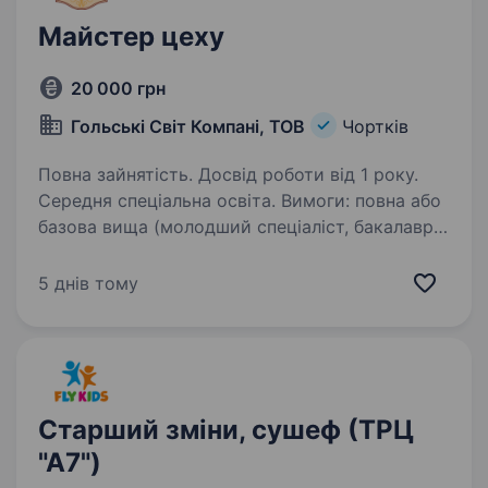
Майстер цеху
20 000 грн
Гольські Світ Компані, ТОВ
Чортків
Повна зайнятість. Досвід роботи від 1 року.
Середня спеціальна освіта. Вимоги: повна або
базова вища (молодший спеціаліст, бакалавр)
чи професійно-технічна освіта за напрямом
підготовки «Харчові технології». Умови
5 днів тому
роботи: оптимальні. Обов’язки: Управління
персоналом: Розподіл завдань…
Старший зміни, сушеф (ТРЦ
"А7")