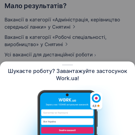
Мало результатів?
Вакансії в категорії «Адмiнiстрацiя, керівництво
середньої ланки»
у Снятині
Вакансії в категорії «Робочі спеціальності,
виробництво»
у Снятині
Усі вакансії для дистанційної роботи
Шукаєте роботу? Завантажуйте застосунок
Work.ua!
Українська