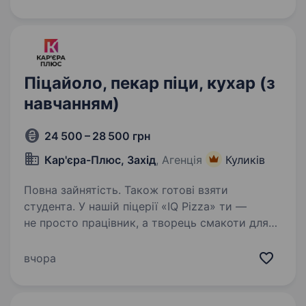
не просто за рецептом, а з любов’ю. Обов’язки:
Приготування…
Піцайоло, пекар піци, кухар (з
навчанням)
24 500 – 28 500 грн
Кар'єра-Плюс, Захід
, Агенція
Куликів
Повна зайнятість. Також готові взяти
студента. У нашій піцерії «IQ Pizza» ти —
не просто працівник, а творець смакоти для
сотень щасливих посмішок щодня. Тож
ми шукаємо у команду піцайоло, який готує
вчора
не просто за рецептом, а з любов’ю. Обов’язки:
Приготування…