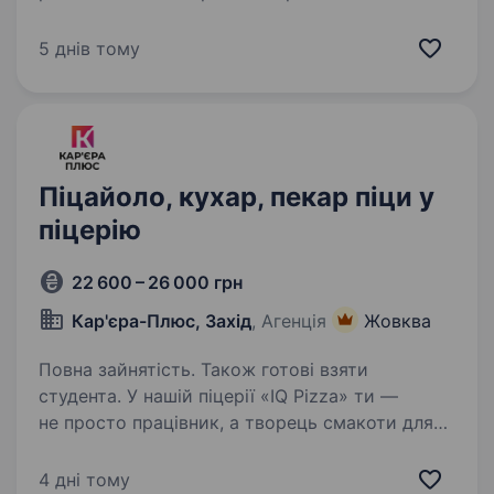
вакансії. Локація: вул.Незалежності,65 Вимоги:
Бажання навчатися та вдосконалювати свої
5 днів тому
навички в готуванні піци. Здатність працювати
в команді…
Піцайоло, кухар, пекар піци у
піцерію
22 600 – 26 000 грн
Кар'єра-Плюс, Захід
, Агенція
Жовква
Повна зайнятість. Також готові взяти
студента. У нашій піцерії «IQ Pizza» ти —
не просто працівник, а творець смакоти для
сотень щасливих посмішок щодня. Тож
ми шукаємо у команду піцайоло, який готує
4 дні тому