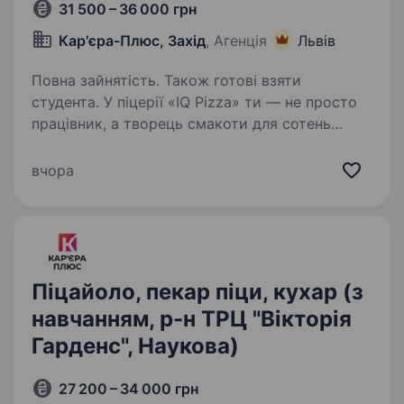
31 500 – 36 000 грн
Кар'єра-Плюс, Захід
, Агенція
Львів
Повна зайнятість. Також готові взяти
студента. У піцерії «IQ Pizza» ти — не просто
працівник, а творець смакоти для сотень
щасливих посмішок щодня. Тож ми шукаємо
у команду піцайоло, який готує не просто
вчора
за рецептом, а з любов’ю. Обов’язки:
Приготування піци…
Піцайоло, пекар піци, кухар (з
навчанням, р-н ТРЦ "Вікторія
Гарденс", Наукова)
27 200 – 34 000 грн