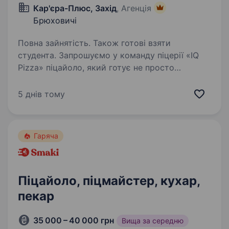
Кар'єра-Плюс, Захід
, Агенція
Брюховичі
Повна зайнятість. Також готові взяти
студента. Запрошуємо у команду піцерії «IQ
Pizza» піцайоло, який готує не просто
за рецептом, а з любов’ю. Обов’язки:
Приготування піци за технологічними картами
5 днів тому
(точність + старанність — наше все!)
Підтримання чистоти…
Гаряча
Піцайоло, піцмайстер, кухар,
пекар
35 000 – 40 000 грн
Вища за середню