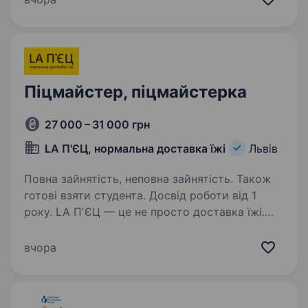
Наш кандидат: володіє майстерністю роботи з
тістом…
Піцмайстер, піцмайстерка
27 000 – 31 000 грн
LA П'ЄЦ, нормальна доставка їжі
Львів
Повна зайнятість, неповна зайнятість. Також
готові взяти студента. Досвід роботи від 1
року. LA ПʼЄЦ — це не просто доставка їжі.
Це швидкість, енергія і команда, яка щодня
робить неможливе за 29 хвилин. А тепер уяви,
вчора
як круто бути частиною цього ритму
Ми в пошуках піцмайстра і для нас
не обов’язково,…