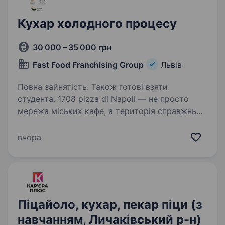
Кухар холодного процесу
30 000 – 35 000 грн
Fast Food Franchising Group
Львів
Повна зайнятість. Також готові взяти
студента. 1708 pizza di Napoli — не просто
мережа міських кафе, а територія справжньої
неаполітанської піци, що вже понад 6 років
підкорює Львів, а також Київ
вчора
та Кропивницький. Ми створюємо місця, куди
повертаються — за смаком,…
Піцайоло, кухар, пекар піци (з
навчанням, Личаківський р-н)