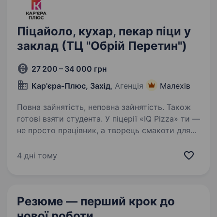
Піцайоло, кухар, пекар піци у
заклад (ТЦ "Обрій Перетин")
27 200 – 34 000 грн
Кар'єра-Плюс, Захід
, Агенція
Малехів
Повна зайнятість, неповна зайнятість. Також
готові взяти студента. У піцерії «IQ Pizza» ти —
не просто працівник, а творець смакоти для
сотень щасливих посмішок щодня. Тож
ми шукаємо у команду піцайоло, який готує
4 дні тому
не просто за рецептом, а з любов’ю.
Приготування піци за технологічними…
Резюме — перший крок
до
нової роботи