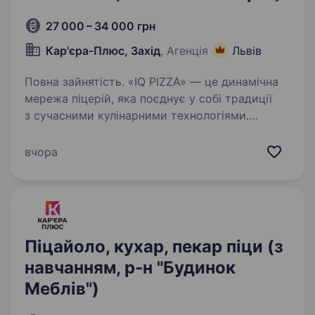
27 000 – 34 000 грн
Кар'єра-Плюс, Захід
, Агенція
Львів
Повна зайнятість. «IQ PIZZA» — це динамічна
мережа піцерій, яка поєднує у собі традиції
з сучасними кулінарними технологіями.
Ми прагнемо до найвищих стандартів якості
у всьому, від наших інгредієнтів
вчора
до обслуговування клієнтів.…
Піцайоло, кухар, пекар піци (з
навчанням, р-н "Будинок
Меблів")