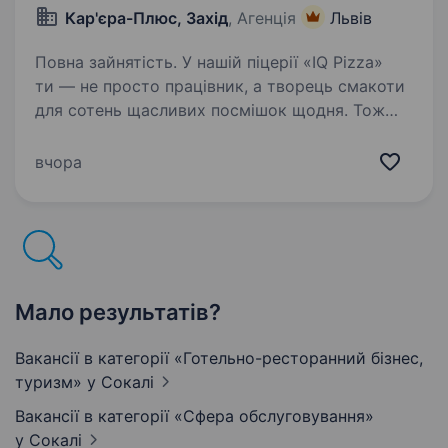
Кар'єра-Плюс, Захід
, Агенція
Львів
Повна зайнятість. У нашій піцерії «IQ Pizza»
ти — не просто працівник, а творець смакоти
для сотень щасливих посмішок щодня. Тож
ми шукаємо у команду піцайоло, який готує
не просто за рецептом, а з любов’ю. Обов’язки:
вчора
Приготування…
Мало результатів?
Вакансії в категорії «Готельно-ресторанний бізнес,
туризм»
у Сокалі
Вакансії в категорії «Сфера обслуговування»
у Сокалі