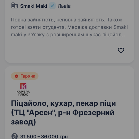
Smaki Maki
Львів
Повна зайнятість, неповна зайнятість. Також
готові взяти студента. Мережа доставки Smaki
maki у зв’язку з розширенням шукає піцейол,
піцмайстрів! Розглядаємо кандидатів без
досвіду! РОБОТА НЕДАЛЕКО ВІД ДОМУ! Маємо
локації в кожному районі міста. Тому
телефонуй — підберемо найзручніший…
Гаряча
Піцайоло, кухар, пекар піци
(ТЦ "Арсен", р-н Фрезерний
завод)
31 500 – 36 000 грн