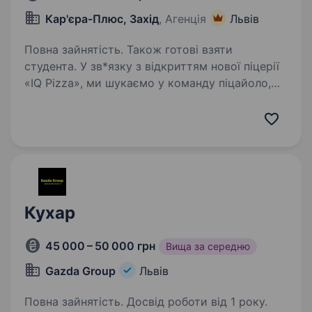
Кар'єра-Плюс, Захід
, Агенція
Львів
Повна зайнятість. Також готові взяти
студента. У зв*язку з відкриттям нової піцерії
«IQ Pizza», ми шукаємо у команду піцайоло,
який готує не просто за рецептом,
а з любов’ю. Обов’язки: Приготування піци
за технологічними картами (точність +
старанність —…
Кухар
45 000 – 50 000 грн
Вища за середню
Gazda Group
Львів
Повна зайнятість. Досвід роботи від 1 року.