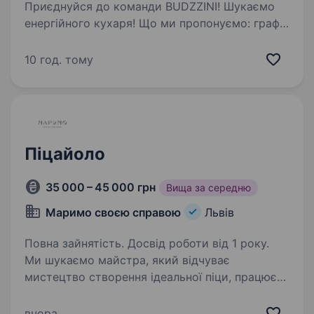
Приєднуйся до команди BUDZZINI! Шукаємо
енергійного кухаря! Що ми пропонуємо: графік
3\3 з 11:00 — 23:00 1800 грн\зміна, вчасні
виплати двічі в місяць знижка -25% у закладах
10 год. тому
всієї мережі знижка в мережі…
Піцайоло
35 000 – 45 000 грн
Вища за середню
Маримо своєю справою
Львів
Повна зайнятість. Досвід роботи від 1 року.
Ми шукаємо майстра, який відчуває
мистецтво створення ідеальної піци, працює
з бездоганною точністю та прагне дарувати
гостям винятковий гастрономічний досвід.
вчора