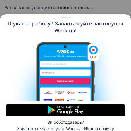
Усі вакансії для дистанційної роботи
Шукаєте роботу? Завантажуйте застосунок
Work.ua!
Українська
Ресурси
Контакти
Про нас
Кар’єра
Новини Work.ua
Допомога
Умови використання
Роботодавцю
Ви роботодавець?
© 2006–2026 Work.ua. Сервіс пошуку роботи №1 в
Завантажте застосунок Work.ua: HR
для пошуку