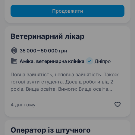
Продовжити
Ветеринарний лікар
35 000 – 50 000 грн
Аміка, ветеринарна клініка
Дніпро
Повна зайнятість, неповна зайнятість. Також
готові взяти студента. Досвід роботи від 2
років. Вища освіта. Вимоги: Вища освіта
(готові взяти студента старших курсів) Досвід
роботи з дрібними тваринами (від 2х років)
4 дні тому
Любов до тварин Вічливе спілкування
з клієнтами Чесність, цілеспрямованість,
відповідальність…
Оператор із штучного