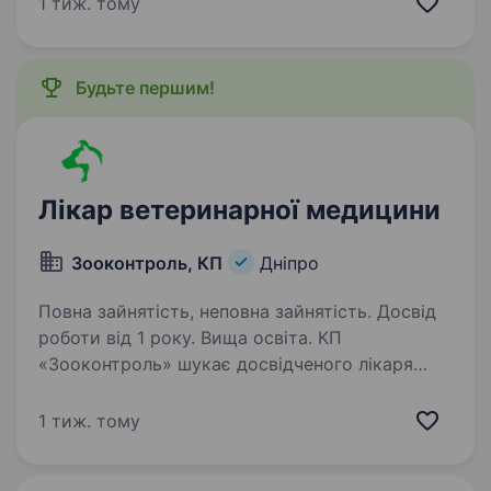
1 тиж. тому
клієнтською базою, власною операційною та
післяопераційним стаціонаром. Шукаємо…
Будьте першим!
Лікар ветеринарної медицини
Зооконтроль, КП
Дніпро
Повна зайнятість, неповна зайнятість. Досвід
роботи від 1 року. Вища освіта. КП
«Зооконтроль» шукає досвідченого лікаря
ветеринарної медицини з вищою освітою для
роботи у місті Дніпро. Основні обов’язки:
1 тиж. тому
Проведення стерилізації (кастрації) тварин;
Знання хірургії, травматології (буде…