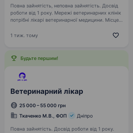
Повна зайнятість, неповна зайнятість. Досвід
роботи від 1 року. Мережі ветеринарних клінік
потрібні лікарі ветеринарної медицини. Місце
розташування філій: ж/м Червоний Камінь, 12
пр-кт Богдана Хмельницкого, 12 Наші
1 тиж. тому
очікування: Профессіоналізм. Досвід роботи
з дрібними…
Будьте першим!
Ветеринарний лікар
25 000 – 55 000 грн
Ткаченко М.В., ФОП
Дніпро
Повна зайнятість. Досвід роботи від 1 року.