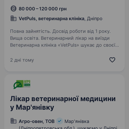
80 000 – 120 000 грн
VetPuls, ветеринарна клініка
, Дніпро
Повна зайнятість. Досвід роботи від 1 року.
Вища освіта. Ветеринарний лікар на виїзди
Ветеринарна клініка «VetPuls» шукає до своєї
команди виїзного ветеринарного лікаря
Ми очікуємо від кандидата: вища ветеринарна
2 дні тому
освіта; досвід роботи ветеринарним лікарем
буде перевагою;…
Лікар ветеринарної медицини
у Мар'янівку
Агро-овен, ТОВ
Мар'янівка
(Дніпропетровська обл.), шукаємо у Дніпрі