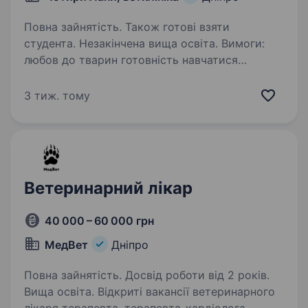
Повна зайнятість. Також готові взяти
студента. Незакінчена вища освіта. Вимоги:
любов до тварин готовність навчатися
охайність пунктуальність комунікабельність
Умови роботи: Дружній колектив Гнучкий
3 тиж. тому
графік 9:00−18:00 Комфортні умови праці
Обов’язки: асестування…
Ветеринарний лікар
40 000 – 60 000 грн
МедВет
Дніпро
Повна зайнятість. Досвід роботи від 2 років.
Вища освіта. Відкриті вакансії ветеринарного