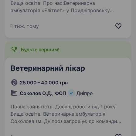
Вища освіта. Про нас:Ветеринарна
амбулаторія «Елітвет» у Придніпровську
шукає у свою команду кваліфікованого лікаря
ветеринарної медицини та асистента лікаря.
1 тиж. тому
Ми працюємо виключно за принципами
доказової ветеринарної медицини…
Будьте першим!
Ветеринарний лікар
25 000 – 40 000 грн
Соколов О.Д., ФОП
Дніпро
Повна зайнятість. Досвід роботи від 1 року.
Вища освіта. Ветеринарна амбулаторія
Соколова (м. Дніпро) запрошує до команди
ветеринарного лікаря. Ми — приватна
ветеринарна амбулаторія з постійною