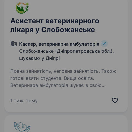
Асистент ветеринарного
лікаря у Слобожанське
Каспер, ветеринарна амбулаторія
Слобожанське (Дніпропетровська обл.),
шукаємо у Дніпрі
Повна зайнятість, неповна зайнятість. Також
готові взяти студента. Вища освіта.
Ветеринара амбулаторія шукає в свою
команду асистента вет.лікаря Вимоги:
ветеринарна освіта (студент, фельдшер, вет
1 тиж. тому
лікар) бажання навчатись більшому в своїй
роботі та здобувати профільні знання любов
до тварин…