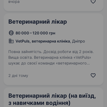
ветеринарної допомоги (лікування, щеплення,
вчора
ветсанобробки) тваринам підприємства.
Забезпечення заходів…
Ветеринарний лікар
80 000 – 120 000 грн
VetPuls, ветеринарна клініка
, Дніпро
Повна зайнятість. Досвід роботи від 2 років.
Вища освіта. Ветеринарна клініка «VetPuls»
шукає до своєї команди «ветеринарного
лікаря» Ми очікуємо від кандидата: вища
ветеринарна освіта; досвід роботи
2 дні тому
ветеринарним лікарем буде перевагою вміння
швидко приймати рішення…
Ветеринарний лікар (на виїзд,
з навичками водіння)