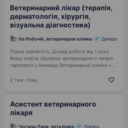
Ветеринарний лікар (терапія,
дерматологія, хірургія,
візуальна діагностика)
На Робочій, ветеринарна клініка
Дніпро
Повна зайнятість. Досвід роботи від 1 року.
Вища освіта. Шукаємо ветеринарного лікаря
терапевта у команду Ветеринарної клініки «На
Робочій». Також шукаємо спеціаліста
з навичками у хірургії або візуальній
2 тиж. тому
діагностиці, або з спеціалізацією
по дерматології. Вимоги: Вища…
Асистент ветеринарного
лікаря
Чотири Лапи, ветклініка
Дніпро