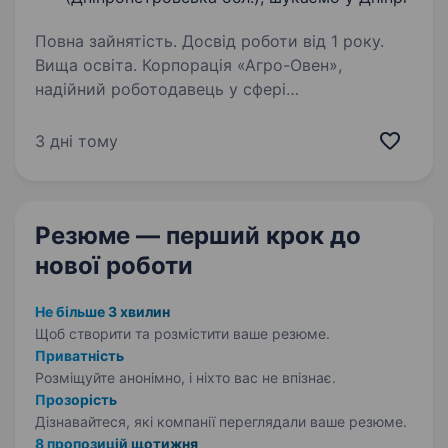
Повна зайнятість. Досвід роботи від 1 року.
Вища освіта. Корпорація «Агро-Овен»,
надійний роботодавець у сфері
агропромисловості, який працює повним
циклом від виробництва до зберігання
3 дні тому
та переробки продукції. Наша команда
розвиває ключові напрями агросектору,
зокрема…
Резюме — перший крок
до
нової роботи
Не більше 3 хвилин
Щоб створити та розмістити ваше
резюме.
Приватність
Розміщуйте анонімно, і ніхто вас не впізнає.
Прозорість
Дізнавайтеся, які компанії переглядали ваше резюме.
8 пропозицій щотижня