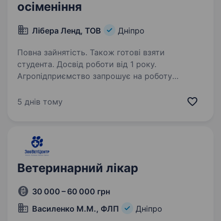
осіменіння
Лібера Ленд, ТОВ
Дніпро
Повна зайнятість. Також готові взяти
студента. Досвід роботи від 1 року.
Агропідприємство запрошує на роботу
оператора із штучного осіменіння. Вимоги:
Досвід роботи свинокомплексі (або бажання
5 днів тому
працювати на свинокомплексі). Дотримання
внутрішніх вимог і протоколів роботи на
підприємстві…
Ветеринарний лікар
30 000 – 60 000 грн
Василенко М.М., ФЛП
Дніпро