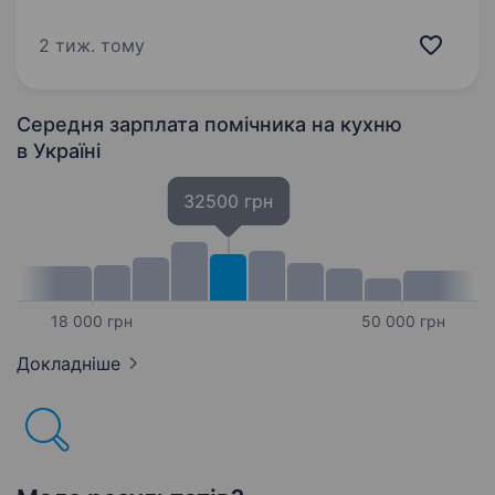
альтанками та мангалами. Наш готель
відкрився у 2021 році і пропонує гостям
2 тиж. тому
комфорт та якісний сервіс у 40 номерах.
Зараз ми шукаємо…
Середня зарплата помічника на кухню
в Україні
32500 грн
18 000 грн
50 000 грн
Докладніше