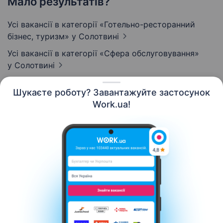
Мало результатів?
Усі вакансії в категорії «Готельно-ресторанний
бізнес, туризм»
у Солотвині
Усі вакансії в категорії «Сфера обслуговування»
у Солотвині
Шукаєте роботу? Завантажуйте застосунок
Work.ua!
Українська
Ресурси
Контакти
Про нас
Кар’єра
Новини Work.ua
Допомога
Умови використання