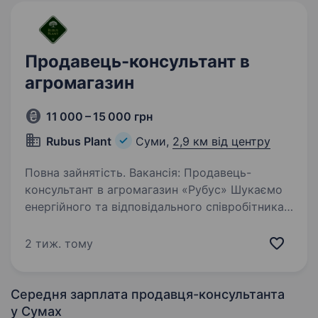
Продавець-консультант в
агромагазин
11 000 – 15 000 грн
Rubus Plant
Суми,
2,9 км від центру
Повна зайнятість. Вакансія: Продавець-
консультант в агромагазин «Рубус» Шукаємо
енергійного та відповідального співробітника
на посаду продавця-консультанта
в агромагазин. Ми пропонуємо: Офіційне
2 тиж. тому
працевлаштування Гнучкий графік…
Середня зарплата продавця-консультанта
у Сумах