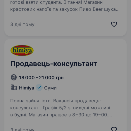
готові взяти студента. Вітання! Магазин
крафтових напоїв та закусок Пиво Beer шукає
відповідальних продавців-консультантів м.
Суми. Якщо ти креативний і сповнений сил,
3 дні тому
шукаєш роботу, на яку йтимеш із
задоволенням — тоді тобі до нас. Ми хочемо,
…
Продавець-консультант
18 000 – 21 000 грн
Himiya
Суми
Повна зайнятість. Вакансія продавець-
консультант . Графік 5/2 з, вихідні можливі
в будні. Магазин працює з 8−30 до 19−00.
Вимоги: Відповідальність; Бажання навчатись
новому, мати охайний вигляд Вміти легко
3 дні тому