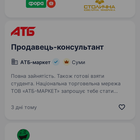
Продавець-консультант
АТБ-маркет
Суми
Повна зайнятість. Також готові взяти
студента. Національна торговельна мережа
ТОВ «АТБ-МАРКЕТ» запрошує тебе стати
частиною великої сім'ї в будь-якому куточку
України. Продавець-консультант Обирай своє
3 дні тому
місце в команді лідера та будуй кар'єру про
яку мрієш!…