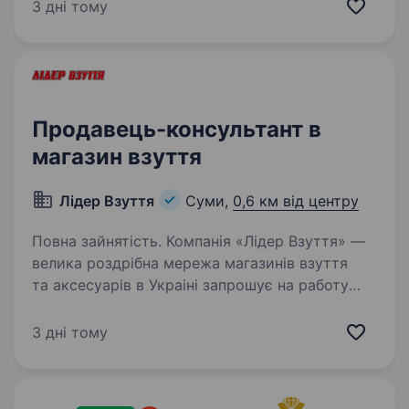
Більше про нас mobiletrend.com
3 дні тому
Ми масштабуємось і шукаємо Регіональних
продавців, які готові працювати…
Продавець-консультант в
магазин взуття
Лідер Взуття
Суми,
0,6 км від центру
Повна зайнятість. Компанія «Лідер Взуття» —
велика роздрібна мережа магазинів взуття
та аксесуарів в Украіні запрошує на работу
продавца-консультанта за адресою: ТРЦ
Мануфактура, вул.Харківська,2/2 Вимоги:
3 дні тому
комунікабельність; …