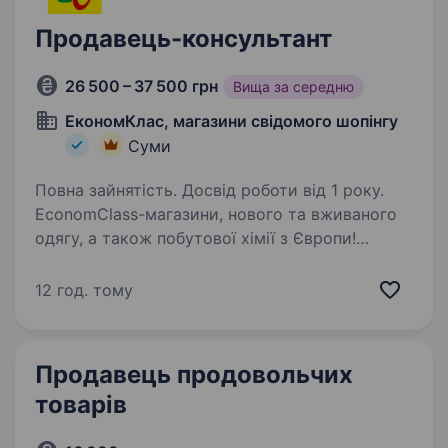
Продавець-консультант
26 500 – 37 500 грн
Вища за середню
ЕкономКлас, магазини свідомого шопінгу
Суми
Повна зайнятість. Досвід роботи від 1 року.
EconomClass-магазини, нового та вживаного
одягу, а також побутової хімії з Європи!
З 2005 року відкриваємо нові магазини,
розвиваємося, вдосконалюємося, щоб бути
12 год. тому
кращими для наших покупців! Запрошуємо
продавця-касира…
Продавець продовольчих
товарів