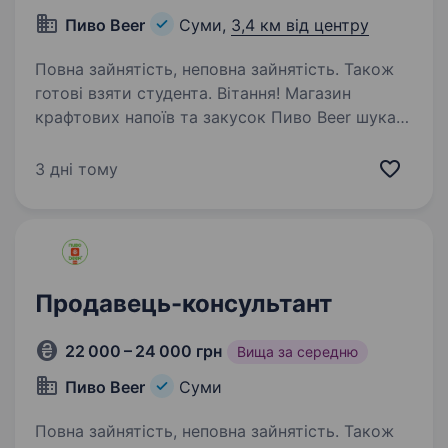
Пиво Beer
Суми,
3,4 км від центру
Повна зайнятість, неповна зайнятість. Також
готові взяти студента. Вітання! Магазин
крафтових напоїв та закусок Пиво Beer шукає
помічника продавця м. Суми за такими
адресами: вул. Харківська 12 Д, Герасима
3 дні тому
Кондратьєва 181, проспект Лушпи 15 і інші.
Ми хочемо, щоб ви були такими ж…
Продавець-консультант
22 000 – 24 000 грн
Вища за середню
Пиво Beer
Суми
Повна зайнятість, неповна зайнятість. Також