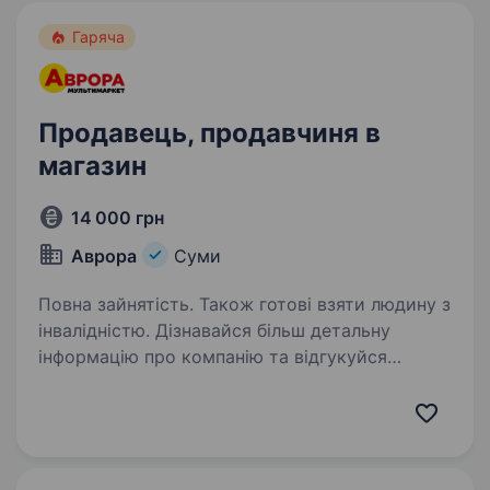
Гаряча
Продавець, продавчиня в
магазин
14 000 грн
Аврора
Суми
Повна зайнятість. Також готові взяти людину з
інвалідністю. Дізнавайся більш детальну
інформацію про компанію та відгукуйся
на вакансії за посиланням: robota.avrora.ua
https://telegram.me/Avrora_HC_bot Запрошуємо
в команду продавця (-чиню) Зарічний район:
вул. 1-а…