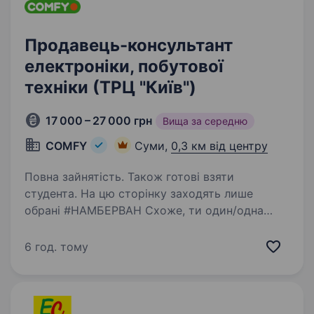
Продавець-консультант
електроніки, побутової
техніки (ТРЦ "Київ")
17 000 – 27 000 грн
Вища за середню
COMFY
Суми,
0,3 км від центру
Повна зайнятість. Також готові взяти
студента. На цю сторінку заходять лише
обрані #НАМБЕРВАН Схоже, ти один/одна
з них! Ми не сумніваємося, що ти: фанатієш від
новинок в домашніх гаджетах та сервісах
6 год. тому
умієш чути потреби клієнтів і допомагати їм
вільний…