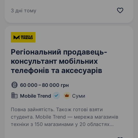
Продавець-консультант у ювелірний магазин
Gold (Козацький вал, 1) Любиш красиві речі,
3 дні тому
спілкування з людьми та хочеш мати
стабільний дохід? Тоді тобі до нас
Що ти будеш…
Регіональний продавець-
консультант мобільних
телефонів та аксесуарів
60 000 – 80 000 грн
Mobile Trend
Суми
Повна зайнятість. Також готові взяти
студента. Mobile Trend — мережа магазинів
техніки з 150 магазинами у 20 областях
України та командою 500 співробітників.