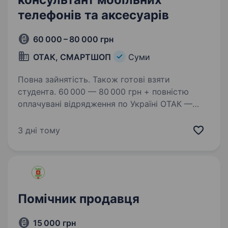
телефонів та аксесуарів
60 000 – 80 000 грн
ОТАК, СМАРТШОП
Суми
Повна зайнятість. Також готові взяти
студента. 60 000 — 80 000 грн + повністю
оплачувані відрядження по Україні ОТАК —
це не просто робота, це можливість
заробляти, подорожувати та будувати кар'єру
3 дні тому
в одній з найбільших мереж магазинів техніки
в Україні! Ми 20+…
Помічник продавця
15 000 грн