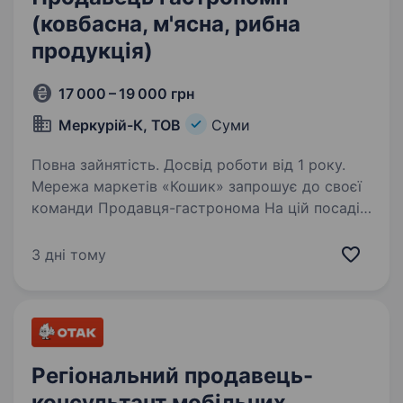
(ковбасна, м'ясна, рибна
продукція)
17 000 – 19 000 грн
Меркурій-К, ТОВ
Суми
Повна зайнятість. Досвід роботи від 1 року.
Мережа маркетів «Кошик» запрошує до своєї
команди Продавця-гастронома На цій посаді
ти будеш: Викладати товари відповідно
планограм; Перевіряти строки придатності;
3 дні тому
Обслуговувати покупців; Проводити облік…
Регіональний продавець-
консультант мобільних