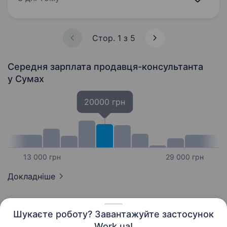
спілкуватися з людьми,…
Стор. 1 з 5
Середня зарплата продавця-консультанта
у Сумах
20000 грн
13 000 грн
29 000 грн
Докладніше
Шукаєте роботу? Завантажуйте застосунок
Work.ua!