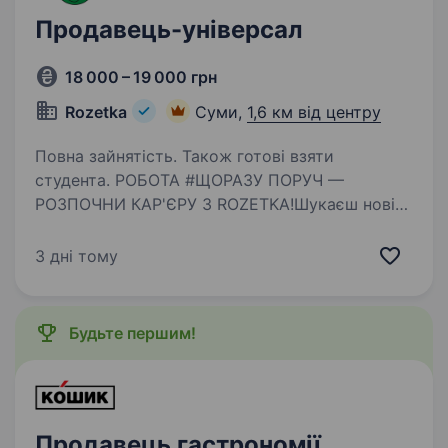
Продавець-універсал
18 000 – 19 000 грн
Rozetka
Суми,
1,6 км від центру
Повна зайнятість. Також готові взяти
студента. РОБОТА #ЩОРАЗУ ПОРУЧ —
РОЗПОЧНИ КАР'ЄРУ З ROZETKA!Шукаєш нові
можливості? Навіть без досвіду,
ми допоможемо тобі стати професіоналом!
3 дні тому
Відсутнє резюме? Заповни анкету: Анкета Чим
ти будеш займатися: Видавати замовлення…
Будьте першим!
Продавець гастрономії