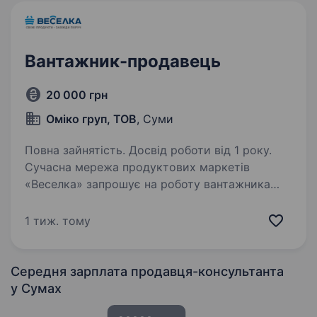
Вантажник-продавець
20 000 грн
Оміко груп, ТОВ
, Суми
Повна зайнятість. Досвід роботи від 1 року.
Сучасна мережа продуктових маркетів
«Веселка» запрошує на роботу вантажника
М.Сумцова,22 (Хіммістечко) Обов’язки:
Розвантаження машин з товаром; Розміщення
1 тиж. тому
товару на складі, сортування, укладання,
переміщення,…
Середня зарплата продавця-консультанта
у Сумах