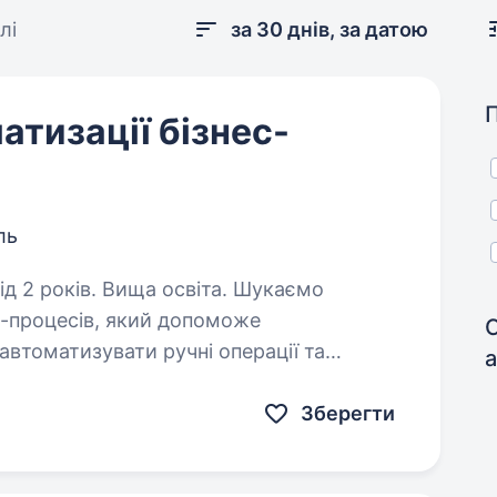
лі
за 30 днів, за датою
атизації бізнес-
ль
років. Вища освіта. Шукаємо
ес-процесів, який допоможе
С
автоматизувати ручні операції та
я у роботу підрозділів компанії. Нам
Зберегти