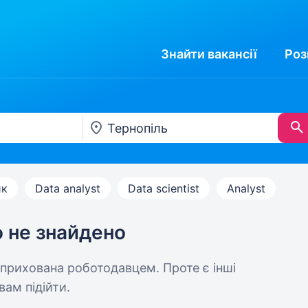
Знайти
вакансії
Роз
ик
Data analyst
Data scientist
Analyst
ю не знайдено
 прихована роботодавцем. Проте є інші
вам підійти.