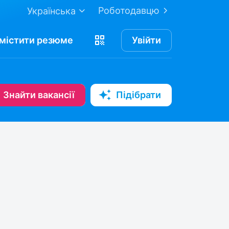
Роботодавцю
Українська
містити
резюме
Увійти
Знайти вакансії
Підібрати