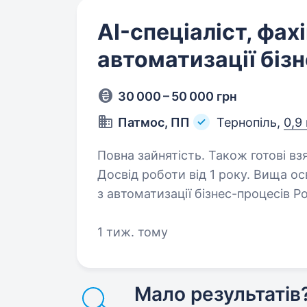
AI-спеціаліст, фах
автоматизації біз
30 000 – 50 000 грн
Патмос, ПП
Тернопіль,
0,9
Повна зайнятість. Також готові вз
Досвід роботи від 1 року. Вища освіта. AI-спеціаліст / 
з автоматизації бізнес-процесів 
транспортно-експедиційна компан
автоматизувати бізнес-процеси з
1 тиж. тому
Мало результатів