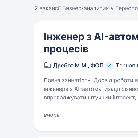
2 вакансії
Бизнес-аналитик у Тернопо
Інженер з AI-автом
процесів
Дребот М.М., ФОП
Тернопі
Повна зайнятість. Досвід роботи від 2 
інженера з AI-автоматизації бізн
впроваджувати штучний інтелект, 
інтегрувати сучасні цифрові рішенн
потрібен…
вчора