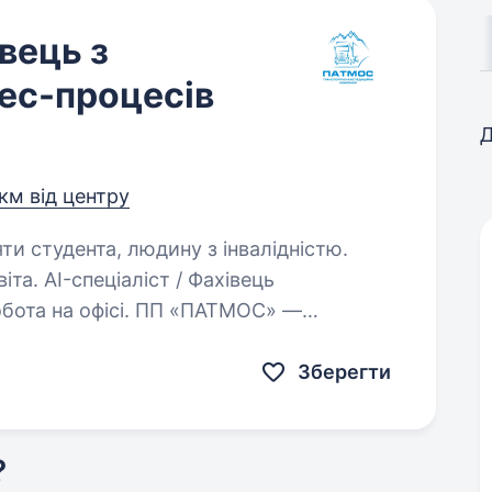
івець з
нес-процесів
Д
 км від центру
яти студента, людину з інвалідністю.
Фахівець
Робота на офісі. ПП «ПАТМОС» —
ія. Шукаємо спеціаліста, який допоможе
а допомогою сучасних AI-технологій…
Зберегти
?