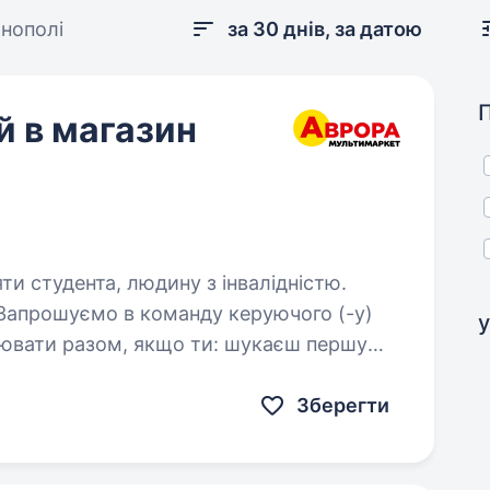
нополі
за 30 днів, за датою
 в магазин
яти студента, людину з інвалідністю.
у
азом, якщо ти: шукаєш першу
аєш
Зберегти