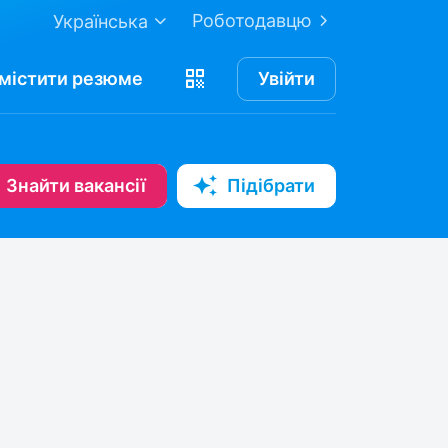
Роботодавцю
Українська
містити
резюме
Увійти
Знайти вакансії
Підібрати