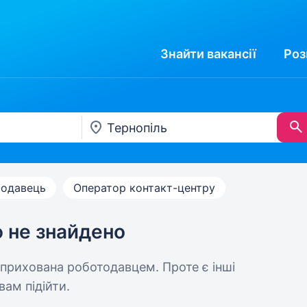
Знайти
вакансії
Роз
одавець
Оператор контакт-центру
ю не знайдено
 прихована роботодавцем. Проте є інші
вам підійти.