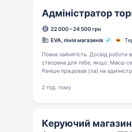
Адміністратор тор
22 000 – 24 500 грн
EVA, лінія магазинів
Те
Повна зайнятість. Досвід роботи від 1 року. Посада 
створена для тебе, якщо: Маєш середню/середньо-спеціальну/вищу освіту
Раніше працював (ла) на адміністра
Вмієш базово користуватись ком
2 год. тому
Керуючий магази