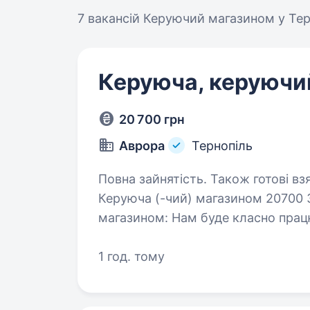
7 вакансій
Керуючий магазином у Тер
Керуюча, керуючий
20 700 грн
Аврора
Тернопіль
Повна зайнятість. Також готові вз
Керуюча (-чий) магазином 20700 Запрошуємо в команду керуючого (-у)
магазином: Нам буде класно працювати р
роботу чи хочеш змінити професію; завершуєш навчання чи вже м
багаторічний…
1 год. тому