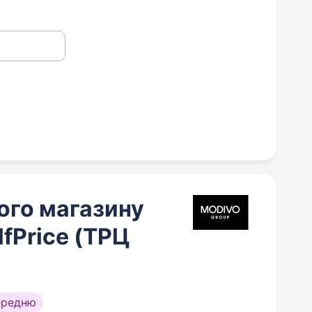
ого магазину
lfPrice (ТРЦ
ередню