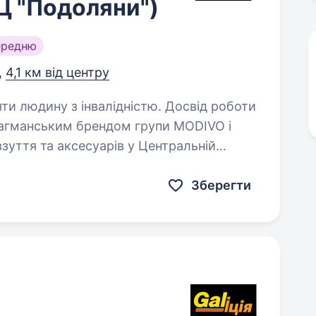
РЦ "Подоляни")
ередню
,
4,1 км від центру
яти людину з інвалідністю. Досвід роботи
зуття та аксесуарів у Центральній
ня було зумовлене міцною мережею
ливими…
Зберегти