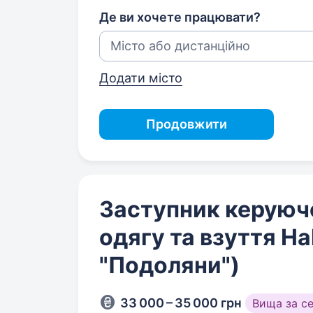
Де ви хочете працювати?
Додати місто
Продовжити
Заступник керуюч
одягу та взуття Ha
"Подоляни")
33 000 – 35 000 грн
Вища за с