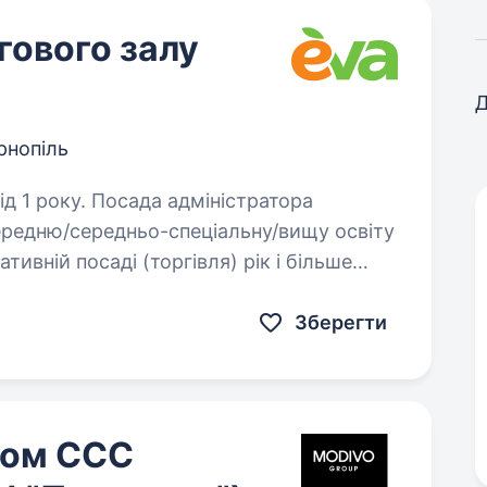
гового залу
Д
рнопіль
адміністратора
тивній посаді (торгівля) рік і більше
п’ютером…
Зберегти
ном ССС