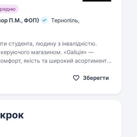
ередню
чор П.М., ФОП)
Тернопіль,
яти студента, людину з інвалідністю.
 керуючого магазином. «Galiція» —
комфорт, якість та широкий асортимент
 Ми створюємо простір, у якому покупці
Зберегти
 крок