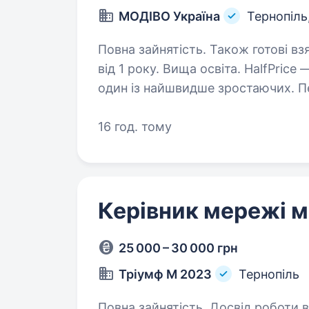
МОДІВО Україна
Тернопіль
Повна зайнятість. Також готові вз
від 1 року. Вища освіта. HalfPrice — наймолодший бренд у MODIVO Group і
один із найшвидше зростаючих. Пе
року, в Україні в 2023, а сьогодні
понад 190 магазинами…
16 год. тому
Керівник мережі м
25 000 – 30 000 грн
Тріумф М 2023
Тернопіль
Повна зайнятість. Досвід роботи від 1 року. Привіт! Ми 