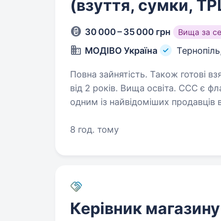
(взуття, сумки, Т
30 000 – 35 000 грн
Вища за с
МОДІВО Україна
Тернопіль
Повна зайнятість. Також готові вз
від 2 років. Вища освіта. CCC є флагманським брендом групи MODIVO і
одним із найвідоміших продавців в
та Східній Європі. Наше зростан
сучасних магазинів, які є приваб
8 год. тому
Керівник магазину