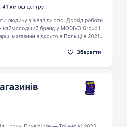
,
4,1 км від центру
яти людину з інвалідністю. Досвід роботи
рші магазини відкрито в Польщі в 2021
 вже присутні на 14 європейських ринках із
Зберегти
агазинів
— Тріумф М 2023,