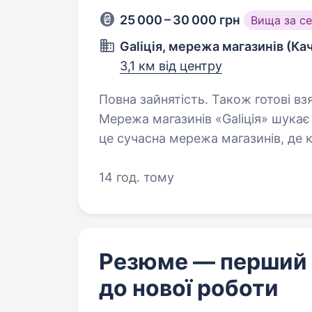
25 000 – 30 000 грн
Вища за с
Galіція, мережа магазинів (Ка
3,1 км від центру
Повна зайнятість. Також готові вз
Мережа магазинів «Galiція» шукає
це сучасна мережа магазинів, де 
товарів стоять на першому місці.
можуть…
14 год. тому
Резюме — перший
до нової роботи