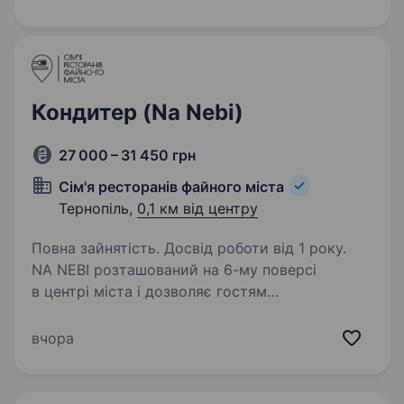
підтримку наставника; Зарплату…
Кондитер (Na Nebi)
27 000 – 31 450 грн
Сім'я ресторанів файного міста
Тернопіль,
0,1 км від центру
Повна зайнятість. Досвід роботи від 1 року.
NA NEBI розташований на 6-му поверсі
в центрі міста і дозволяє гостям
насолоджуватися панорамними краєвидами.
Ми в пошуках КОНДИТЕРА. У нас ти отримаєш:
вчора
Години роботи з 10:00 —22:15 год. Графік
роботи 3/3, від…