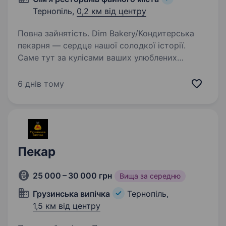
Тернопіль,
0,2 км від центру
Повна зайнятість. Dim Bakery/Кондитерська
пекарня — сердце нашої солодкої історії.
Саме тут за кулісами ваших улюблених
закладів Сім'ї ресторанів Файного міста
створюються неймовірні десерти та випічка.
6 днів тому
Dim Bakery — це смачно, затишно,…
Пекар
25 000 – 30 000 грн
Вища за середню
Грузинська випічка
Тернопіль,
1,5 км від центру