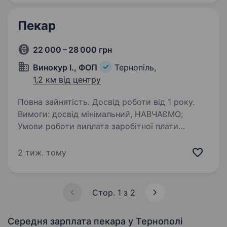
Пекар
22 000 – 28 000 грн
Винокур І., ФОП
Тернопіль,
1,2 км від центру
Повна зайнятість. Досвід роботи від 1 року.
Вимоги: досвід мінімальний, НАВЧАЄМО;
Умови роботи виплата заробітної плати
ЩОДНЯ ; досвід мінімальний, НАВЧАЄМО ;
смачні обіди за рахунок компанії ; офіційне
2 тиж. тому
працевлаштування ; Лікарняні, відпускні…
Стор. 1 з 2
Середня зарплата пекара
у Тернополі