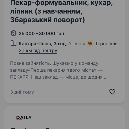
Пекар-формувальник, кухар,
ліпник (з навчанням,
Збаразький поворот)
25 000 – 30 000 грн
Кар'єра-Плюс, Захід
, Агенція
Тернопіль,
3,1 км від центру
Повна зайнятість. Шукаємо у команду
закладу«Перша пекарня твого міста» —
ПЕКАРЯ. Наш заклад — місце, де щодня
народжується ароматна випічка, а кожен
виріб створюється з теплом і турботою.
3 дні тому
Досвід не потрібен — усе покажемо,
пояснимо…