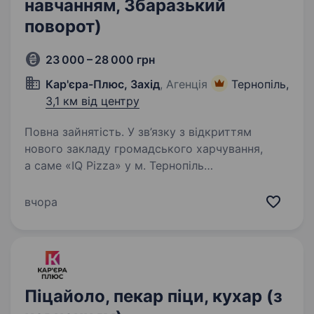
навчанням, Збаразький
поворот)
23 000 – 28 000 грн
Кар'єра-Плюс, Захід
, Агенція
Тернопіль,
3,1 км від центру
Повна зайнятість. У зв’язку з відкриттям
нового закладу громадського харчування,
а саме «IQ Pizza» у м. Тернопіль
запрошуємо — піцайоло (пекарі піци) або
кухарів. Досвід не потрібен — усе покажемо,
вчора
пояснимо і навчимо. Локації нового…
Піцайоло, пекар піци, кухар (з