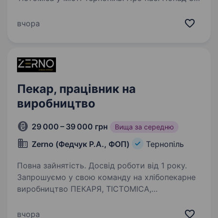
років ми створюємо смачний і якісний хліб,
поєднуючи традиції та сучасні технології.
вчора
Наші вироби цінують…
Пекар, працівник на
виробництво
29 000 – 39 000 грн
Вища за середню
Zerno (Федчук Р.А., ФОП)
Тернопіль
Повна зайнятість. Досвід роботи від 1 року.
Запрошуємо у свою команду на хлібопекарне
виробництво ПЕКАРЯ, ТІСТОМІСА,
ФОРМУВАЛЬНИКА. Досвід від 1 року Робочий
графік 3/3 або 4/2 з 05:00 до 13−14:00 год
вчора