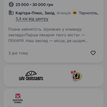
25 000 – 30 000 грн
Кар'єра-Плюс, Захід
, Агенція
Тернопіль,
3,4 км від центру
Повна зайнятість. Шукаємо у команду
закладу«Перша пекарня твого міста» —
ПЕКАРЯ. Наш заклад — місце, де щодня
народжується ароматна випічка, а кожен
виріб створюється з теплом і турботою.
3 дні тому
Досвід не потрібен — усе покажемо,
пояснимо…