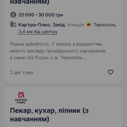
навчанням)
25 000 – 30 000 грн
Кар'єра-Плюс, Захід
, Агенція
Тернопіль,
3,4 км від центру
Повна зайнятість. У зв’язку з відкриттям
нового закладу громадського харчування,
а саме «IQ Pizza» у м. Тернопіль
запрошуємо — піцайоло (пекарі піци) або
кухарів. Досвід не потрібен — усе покажемо,
3 дні тому
пояснимо і навчимо. Локації нового…
Пекар, кухар, ліпник (з
навчанням)