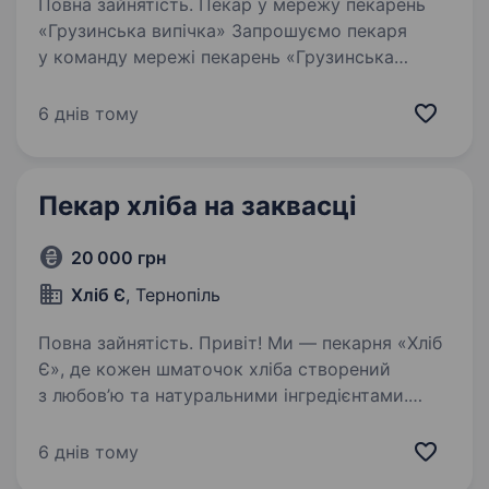
Повна зайнятість. Пекар у мережу пекарень
«Грузинська випічка» Запрошуємо пекаря
у команду мережі пекарень «Грузинська
випічка». Ми — стабільна мережа, що активно
розвивається по Західній Україні, тому
6 днів тому
шукаємо відповідальних людей…
Пекар хліба на заквасці
20 000 грн
Хліб Є
, Тернопіль
Повна зайнятість. Привіт! Ми — пекарня «Хліб
Є», де кожен шматочок хліба створений
з любов’ю та натуральними інгредієнтами.
Якщо ти цінуєш справжній смак хліба
на заквасці і хочеш працювати в атмосфері,
6 днів тому
де поважають ремесло — ми шукаємо…