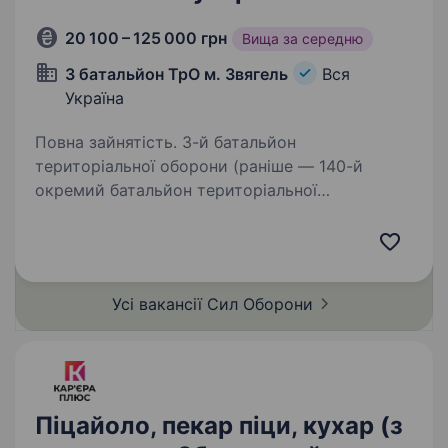
20 100 – 125 000 грн
Вища за середню
3 батальйон ТрО м. Звягель
Вся
Україна
Повна зайнятість. 3-й батальйон
територіальної оборони (раніше — 140-й
окремий батальйон територіальної
оборони) — військове формування Сил
територіальної оборони Збройних Сил
України, у складі 115 окремої бригади
територіальної…
Усі вакансії Сил
Оборони
Піцайоло, пекар піци, кухар (з