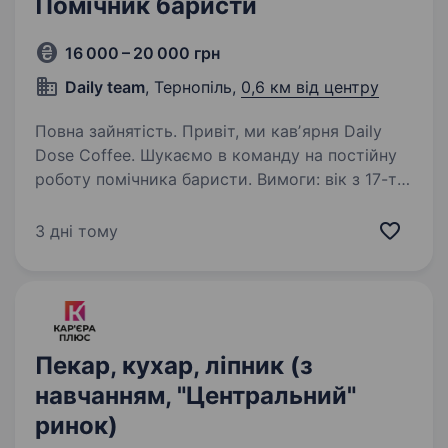
Помічник баристи
16 000 – 20 000 грн
Daily team
, Тернопіль,
0,6 км від центру
Повна зайнятість. Привіт, ми кавʼярня Daily
Dose Coffee. Шукаємо в команду на постійну
роботу помічника баристи. Вимоги: вік з 17-ти
років. Бажано з досвідом роботи, але
розглядаємо і без досвіду хлопця або дівчину.
3 дні тому
З особистими…
Пекар, кухар, ліпник (з
навчанням, "Центральний"
ринок)