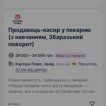
(залежно від обʼєму хліба). Заробітня плата:
Ставка…
Продавець-касир у пекарню
(з навчанням, Збаразький
поворот)
28 000 – 34 000 грн
Вища за середню
Кар'єра-Плюс, Захід
, Агенція
Тернопіль,
3,1 км від центру
Повна зайнятість. Запрошуємо у пекарню
«Перша пекарня твого міста продавця» —
людину, яка з усмішкою зустрічатиме гостей і
допомагатиме їм обирати смаколики.
Що ми пропонуємо: Оплату за навчання та
вчора