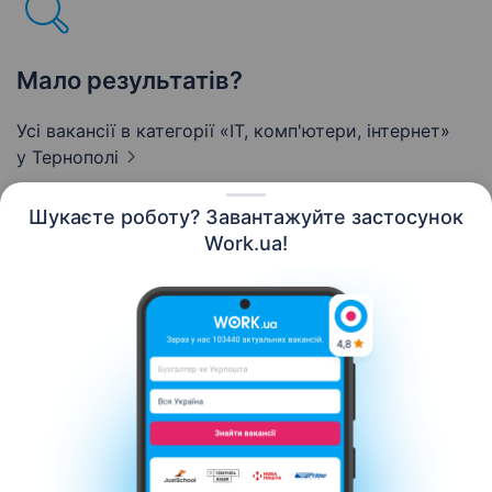
Мало результатів?
Усі вакансії в категорії «IT, комп'ютери, інтернет»
у Тернополі
Шукаєте роботу? Завантажуйте застосунок
Work.ua!
Українська
Ресурси
Контакти
Про нас
Кар’єра
Новини Work.ua
Допомога
Умови використання