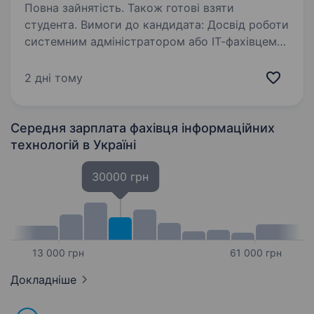
Повна зайнятість. Також готові взяти
студента. Вимоги до кандидата: Досвід роботи
системним адміністратором або ІТ-фахівцем
буде перевагою. Базові знання мереж (TCP/IP,
VLAN, VPN, маршрутизація, комутація).
2 дні тому
Навички налаштування та обслуговування ПК,
ноутбуків,…
Середня зарплата фахівця інформаційних
технологій
в Україні
30000 грн
13 000 грн
61 000 грн
Докладніше