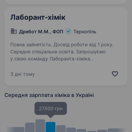
«біологія»; Досвідчений користувач ПК;…
Лаборант-хімік
Дребот М.М., ФОП
Тернопіль
Повна зайнятість. Досвід роботи від 1 року.
Середня спеціальна освіта. Запрошуємо
у свою команду Лаборанта-хіміка
(виробництво) Повинен знати: методику
проведення простих аналізів; елементарні
3 дні тому
основи загальної та аналітичної хімії; правила
обслуговування лабораторного устаткування,
…
Середня зарплата хіміка
в Україні
27500 грн