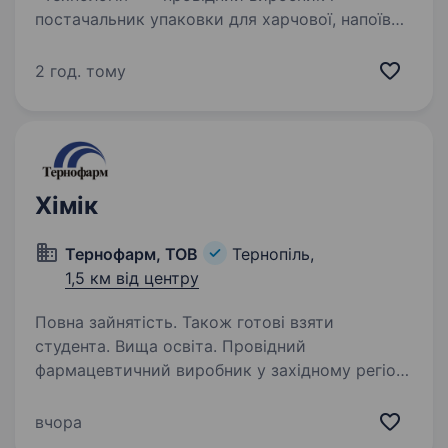
постачальник упаковки для харчової, напоїв
та фармацевтично-технічної промисловості.
У свою команду шукаємо хіміка-лаборанта.
2 год. тому
Місцерозташування лабораторії: В. Стуса 47,
м…
Хімік
Тернофарм, ТОВ
Тернопіль,
1,5 км від центру
Повна зайнятість. Також готові взяти
студента. Вища освіта. Провідний
фармацевтичний виробник у західному регіоні
запрошує на роботу спеціаліста на посаду
хіміка Вимоги: Вища освіта, за напрямком
вчора
«хімія», «фармація», «харчова технологія»,