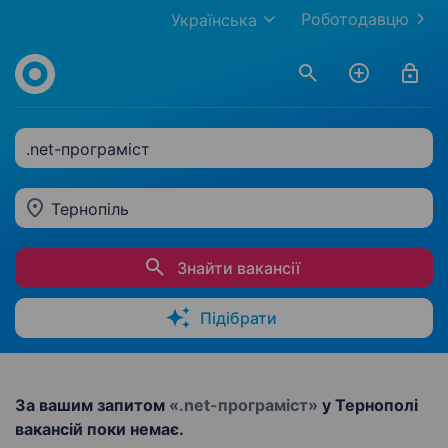
Роботодавцю
Українська
.net-програміст
Тернопіль
Знайти вакансії
Підібрати
За вашим запитом
«.net-програміст»
у Тернополі
вакансій поки немає.