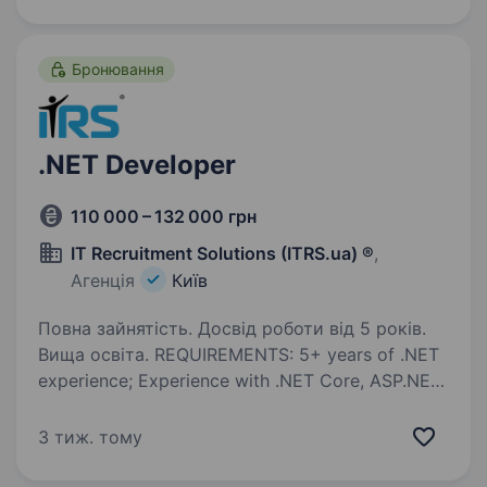
літальних апаратів. Обов’язки: Розробка
та оптимізація…
Бронювання
.NET Developer
110 000 – 132 000 грн
IT Recruitment Solutions (ITRS.ua) ®
,
Агенція
Київ
Повна зайнятість. Досвід роботи від 5 років.
Вища освіта. REQUIREMENTS: 5+ years of .NET
experience; Experience with .NET Core, ASP.NET,
MVC 5, SignalR, RabbitMQ, T-SQL, LINQ; Practical
skills with MS SQL Server; Higher education;
3 тиж. тому
Technical English (higher proficiency…