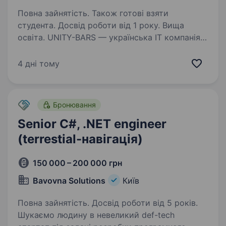
Повна зайнятість. Також готові взяти
студента. Досвід роботи від 1 року. Вища
освіта. UNITY-BARS — українська ІТ компанія,
яка спеціалізується на розробці
та впровадженні банківського програмного
4 дні тому
забезпечення та фінансових установ,
у пошуках Junior .NET Developer Необхідно:
.NET, .NET Core; …
Бронювання
Senior C#, .NET engineer
(terrestial-навігація)
150 000 – 200 000 грн
Bavovna Solutions
Київ
Повна зайнятість. Досвід роботи від 5 років.
Шукаємо людину в невеликий def-tech