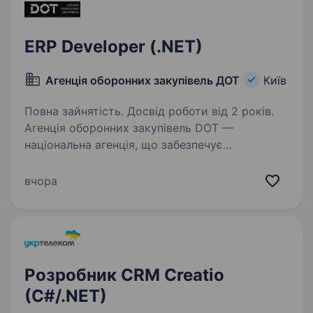
ERP Developer (.NET)
Агенція оборонних закупівель ДОТ
Київ
Повна зайнятість. Досвід роботи від 2 років.
Агенція оборонних закупівель DOT —
національна агенція, що забезпечує
боєприпаси, БПЛА, техніку, їжу, одяг
та пально-мастильні матеріали для потреб
вчора
Сил Оборони України. Наша місія: робимо
державу сильніше через…
Розробник CRM Creatio
(C#/.NET)