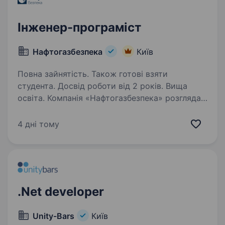
Інженер-програміст
Нафтогазбезпека
Київ
Повна зайнятість. Також готові взяти
студента. Досвід роботи від 2 років. Вища
освіта. Компанія «Нафтогазбезпека» розглядає
резюме Інженера-програміста (Strong
Junior/Junior+ Full Stack Developer (.NET +
4 дні тому
React)) РОБОТА ОФІСНА Основні обов’язки:
Розроблення та кастомізація програмного
забезпечення…
.Net developer
Unity-Bars
Київ