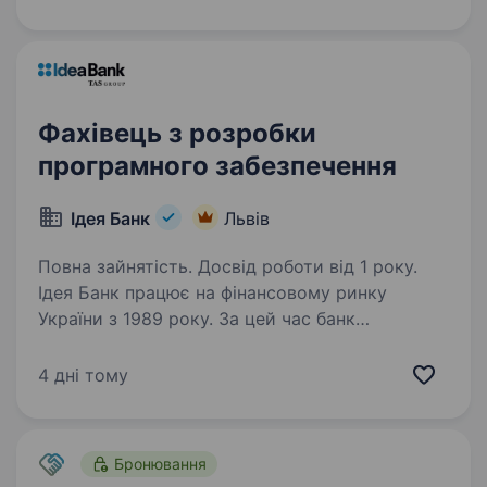
року. Команда банку — це спільнота
однодумців та фахівців своєї справи. Тут
кожен розуміє свою роль та завжди…
Фахівець з розробки
програмного забезпечення
Ідея Банк
Львів
Повна зайнятість. Досвід роботи від 1 року.
Ідея Банк працює на фінансовому ринку
України з 1989 року. За цей час банк
зарекомендував себе як надійний фінансовий
партнер для клієнтів. Наша справжня
4 дні тому
цінність — Команда, що надихає та дбає про
розвиток персоналу,…
Бронювання