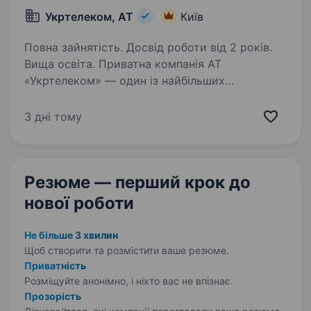
Укртелеком, АТ
Київ
Повна зайнятість. Досвід роботи від 2 років.
Вища освіта. Приватна компанія АТ
«Укртелеком» — один із найбільших
телекомунікаційних операторів України.
Ми забезпечуємо наших клієнтів надійним
3 дні тому
інтернетом та сучасними цифровими
послугами. Наша діяльність має стратегічне…
Резюме — перший крок
до
нової роботи
Не більше 3 хвилин
Щоб створити та розмістити ваше
резюме.
Приватність
Розміщуйте анонімно, і ніхто вас не впізнає.
Прозорість