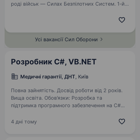
роді військ — Силах Безпілотних Систем. 1-й
Окремий Центр БпС — це перший у світі
підрозділ «технологічного спецпризначення».
Ми формуємо команду професіоналів
та пропонуємо…
Усі вакансії Сил
Оборони
Розробник C#, VB.NET
Медичні гарантії, ДНТ
, Київ
Повна зайнятість. Досвід роботи від 2 років.
Вища освіта. Обов’язки: Розробка та
підтримка програмного забезпечення на C#
та VB.NET. Аналіз бізнес-вимог та участь
у проєктуванні рішень. Співпраця з командою
4 дні тому
розробників, аналітиків та тестувальників.
Інтеграція…