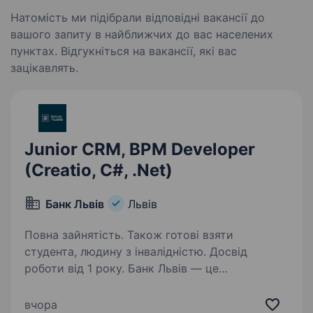
Натомість ми підібрали відповідні вакансії до
вашого запиту в найближчих до вас населених
пунктах. Відгукніться на вакансії, які вас
зацікавлять.
Junior CRM, BPM Developer
(Creatio, C#, .Net)
Банк Львів
Львів
Повна зайнятість. Також готові взяти
студента, людину з інвалідністю. Досвід
роботи від 1 року. Банк Львів — це
європейський банк, з іноземним капіталом,
що працює на території Заходу України з 1990
вчора