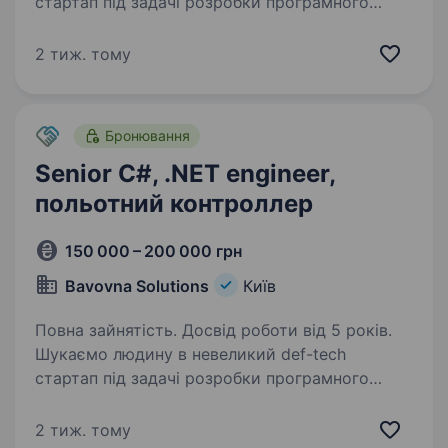
стартап під задачі розробки програмного
забезпечення в рамках нашої програмної
платформи автономної навігації та пілотування
2 тиж. тому
літальних апаратів. Обов’язки: Розробка
та оптимізація…
Бронювання
Senior C#, .NET engineer,
польотний контроллер
150 000 – 200 000 грн
Bavovna Solutions
Київ
Повна зайнятість. Досвід роботи від 5 років.
Шукаємо людину в невеликий def-tech
стартап під задачі розробки програмного
забезпечення в рамках нашої програмної
платформи автономної навігації та пілотування
2 тиж. тому