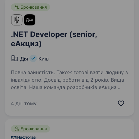
Бронювання
.NET Developer (senior,
еАкциз)
Дія
Київ
Повна зайнятість. Також готові взяти людину з
інвалідністю. Досвід роботи від 2 років. Вища
освіта. Наша команда розробників еАкциз
будує технологічну основу цифрової держави
нового покоління: швидко, надійно та з
4 дні тому
інженерною відповідальністю за кожне
рішення. Наші цінності: Ми віримо в
інакШОмислення, що формує…
Бронювання