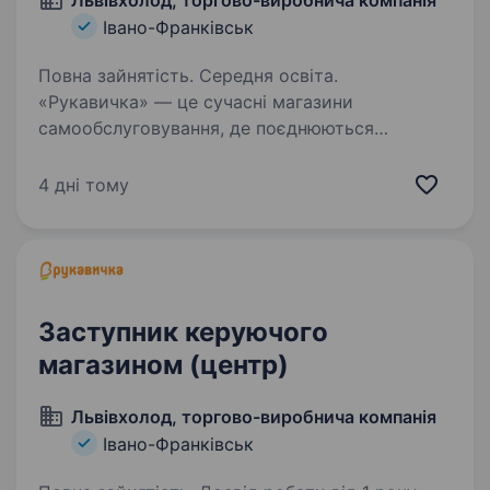
Львівхолод, торгово-виробнича компанія
Івано-Франківськ
Повна зайнятість. Середня освіта.
«Рукавичка» — це сучасні магазини
самообслуговування, де поєднюються
українська гостинність та найкращі західні
практики ритейлу. Ми активно розвиваємося
4 дні тому
та запрошуємо до команди активних і
вмотивованих людей, які…
Заступник керуючого
магазином (центр)
Львівхолод, торгово-виробнича компанія
Івано-Франківськ