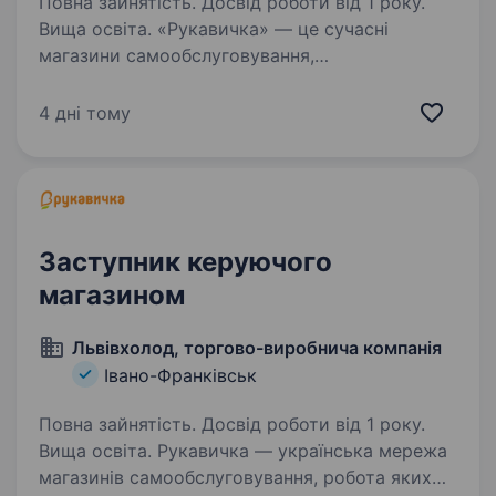
Повна зайнятість. Досвід роботи від 1 року.
Вища освіта. «Рукавичка» — це сучасні
магазини самообслуговування,
де поєднюються українська гостинність
та найкращі західні практики ритейлу.
4 дні тому
Ми активно розвиваємося та запрошуємо
до команди активних і вмотивованих людей,
які…
Заступник керуючого
магазином
Львівхолод, торгово-виробнича компанія
Івано-Франківськ
Повна зайнятість. Досвід роботи від 1 року.
Вища освіта. Рукавичка — українська мережа
магазинів самообслуговування, робота яких