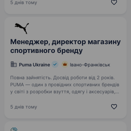
роздрібної торгівлі та є однією з тих,
5 днів тому
що найбільш динамічно розвивається.
Ми керуємо п’ятьма впізнаваними брендами:
Reserved,…
Менеджер, директор магазину
спортивного бренду
Puma Ukraine
Івано-Франківськ
Повна зайнятість. Досвід роботи від 2 років.
PUMA — один з провідних спортивних брендів
у світі з розробки взуття, одягу і аксесуарів,
який починається в спорті і продовжується
в моді. PUMA Ukraine вже декілька років
5 днів тому
поспіль входить у TOP 50 роботодавців
за рейтингом…