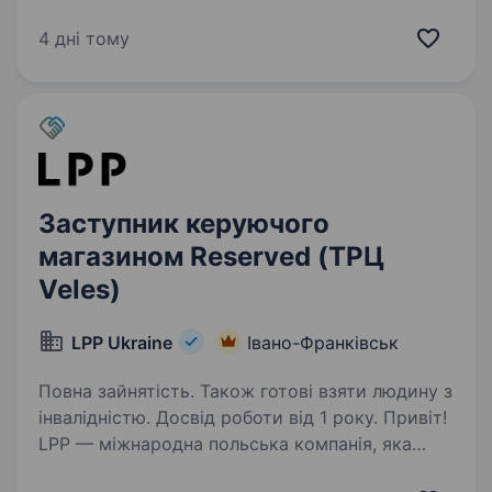
базується на західному досвіді та українській
гостинності. Запрошуємо взяти участь
4 дні тому
у конкурсі на заміщення вакансію Заступника
керуючого магазином…
Заступник керуючого
магазином Reserved (ТРЦ
Veles)
LPP Ukraine
Івано-Франківськ
Повна зайнятість. Також готові взяти людину з
інвалідністю. Досвід роботи від 1 року. Привіт!
LPP — міжнародна польська компанія, яка
понад 30 років успішно працює у сфері моди,