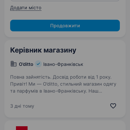
Додати місто
Продовжити
Керівник магазину
O’ditto
Івано-Франківськ
Повна зайнятість. Досвід роботи від 1 року.
Привіт! Ми — O’ditto, стильний магазин одягу
та парфумів в Івано-Франківську. Наш
магазин — це місце для тих, хто цінує якість,
актуальні тренди і доступність водночас.
3 дні тому
Якщо ти хочеш бути частиною команди,
що допомагає…