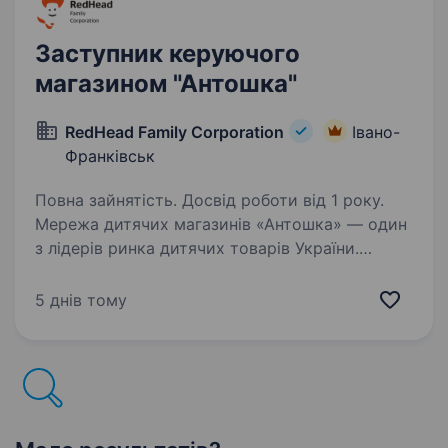
Заступник керуючого
магазином "Антошка"
RedHead Family Corporation
Івано-
Франківськ
Повна зайнятість. Досвід роботи від 1 року.
Мережа дитячих магазинів «Антошка» — один
з лідерів ринка дитячих товарів України.
З 1997 року ми дбаємо про дітей, надаючи
кращі товари, послуги та емоції. «Антошка» —
5 днів тому
перший дитячий магазин в Україні, в якому…