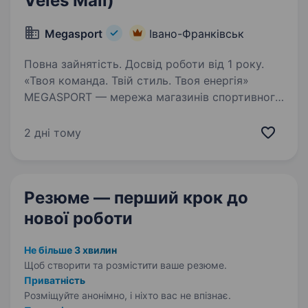
Veles Mall)
Megasport
Івано-Франківськ
Повна зайнятість. Досвід роботи від 1 року.
«Твоя команда. Твій стиль. Твоя енергія»
MEGASPORT — мережа магазинів спортивного
взуття та одягу. Ми працюємо
з всесвітньовідомими брендами Nike, Adidas,
2 дні тому
Puma, New Balance — це любов і повага
як успішних спортсменів,…
Резюме — перший крок
до
нової роботи
Не більше 3 хвилин
Щоб створити та розмістити ваше
резюме.
Приватність
Розміщуйте анонімно, і ніхто вас не впізнає.