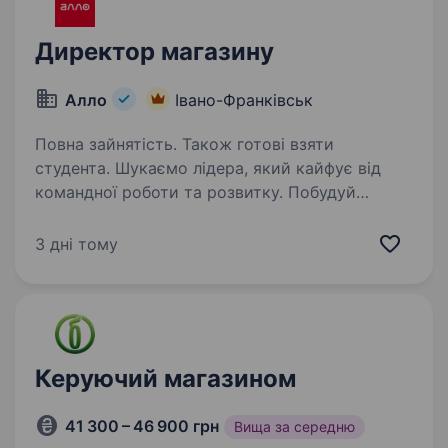
Директор магазину
Алло
Івано-Франківськ
Повна зайнятість. Також готові взяти
студента. Шукаємо лідера, який кайфує від
командної роботи та розвитку. Побудуй
ефективну команду однодумців; Реалізуй
накопичений потенціал, знання і навички;
3 дні тому
Дохід без обмежень. «Отримуй по заслугам»,
згідно з вкладеними…
Керуючий магазином
41 300 – 46 900 грн
Вища за середню