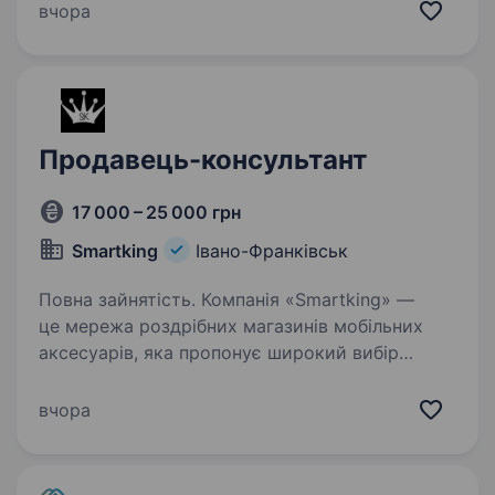
кращі товари, послуги та емоції. «Антошка» —
вчора
перший дитячий магазин в Україні, в якому…
Продавець-консультант
17 000 – 25 000 грн
Smartking
Івано-Франківськ
Повна зайнятість. Компанія «Smartking» —
це мережа роздрібних магазинів мобільних
аксесуарів, яка пропонує широкий вибір
товарів для смартфонів і гаджетів.
Ми постійно розвиваємося і шукаємо
вчора
в команду нового Продавця-консультанта…