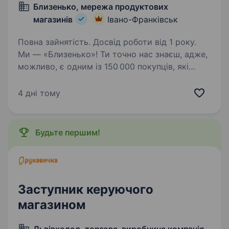
Близенько, мережа продуктових
магазинів
Івано-Франківськ
Повна зайнятість. Досвід роботи від 1 року.
Ми — «Близенько»! Ти точно нас знаєш, адже,
можливо, є одним із 150 000 покупців, які
відвідують нас щодня. Та ми хочемо, щоб
ти став ще ближчим! Зараз ми шукаємо
4 дні тому
Керуючого магазином у команду
близеньківських. Вибирай…
Будьте першим!
Заступник керуючого
магазином