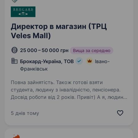
Директор в магазин (ТРЦ
Veles Mall)
25 000 – 50 000 грн
Вища за середню
Брокард-Україна, ТОВ
Івано-
Франківськ
Повна зайнятість. Також готові взяти
студента, людину з інвалідністю, пенсіонера.
Досвід роботи від 2 років. Привіт) А я, людина
яка обробляє ваші відгуки, за що дякую вам
дуже, поіхала у відпутку. Тому залюбки
5 днів тому
повернусь до спілкування з Вами з 10.08.
Дякую за розуміння та бажаю в спокою
провести ці літні дні до нашої…