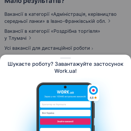
Мало результатів?
Вакансії в категорії «Адмiнiстрацiя, керівництво
середньої ланки»
в Івано-Франківській обл.
Вакансії в категорії «Роздрібна торгівля»
у Тлумачі
Усі вакансії для дистанційної роботи
Шукаєте роботу? Завантажуйте застосунок
Work.ua!
Українська
Ресурси
Контакти
Про нас
Кар’єра