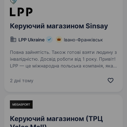
Керуючий магазином Sinsay
LPP Ukraine
Івано-Франківськ
Повна зайнятість. Також готові взяти людину з
інвалідністю. Досвід роботи від 1 року. Привіт!
LPP — це міжнародна польська компанія, яка
вже понад 30 років успішно працює у сфері
моди та роздрібної торгівлі. Наша компанія
2 дні тому
керує п’ятьма впізнаваними брендами:
Reserved, Cropp, House, Mohito та Sinsay.Ми…
Керуючий магазином (ТРЦ