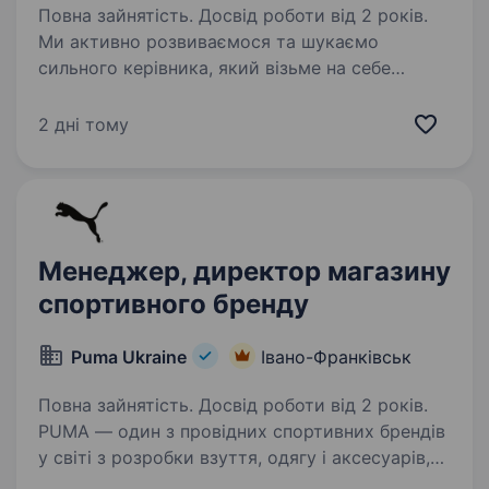
Повна зайнятість. Досвід роботи від 2 років.
Ми активно розвиваємося та шукаємо
сильного керівника, який візьме на себе
управління групою магазинів, забезпечить
виконання планових показників та розвиток
2 дні тому
команди. Про мережу: «Гаряча Господарка» —
це мережа…
Менеджер, директор магазину
спортивного бренду
Puma Ukraine
Івано-Франківськ
Повна зайнятість. Досвід роботи від 2 років.
PUMA — один з провідних спортивних брендів
у світі з розробки взуття, одягу і аксесуарів,
який починається в спорті і продовжується