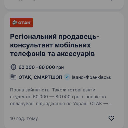
Шукаємо менеджера, який допоможе нашим
клієнтам…
Регіональний продавець-
консультант мобільних
телефонів та аксесуарів
60 000 – 80 000 грн
ОТАК, СМАРТШОП
Івано-Франківськ
Повна зайнятість. Також готові взяти
студента. 60 000 — 80 000 грн + повністю
оплачувані відрядження по Україні ОТАК —
це не просто робота, це можливість
заробляти, подорожувати та будувати кар'єру
10 год. тому
в одній з найбільших мереж магазинів техніки