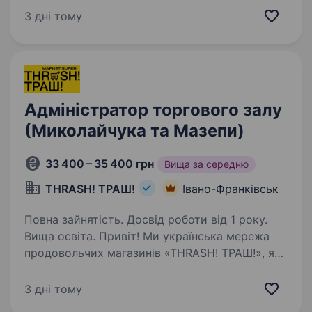
в моді. PUMA Ukraine вже декілька років
3 дні тому
поспіль входить у TOP 50 роботодавців
за рейтингом…
Адміністратор торгового залу
(Миколайчука та Мазепи)
33 400 – 35 400 грн
Вища за середню
THRASH! ТРАШ!
Івано-Франківськ
Повна зайнятість. Досвід роботи від 1 року.
Вища освіта. Привіт! Ми українська мережа
продовольчих магазинів «THRASH! ТРАШ!», яка
входить до групи компаній «Фоззі» шукаємо
у нашу команду адміністратора
3 дні тому
продовольчого магазину. Що ми пропонуємо: