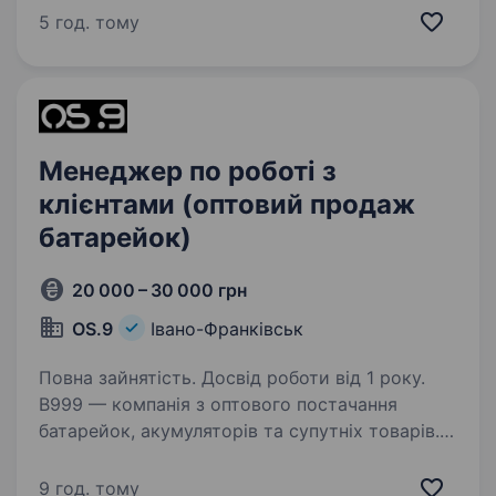
Ми шукаємо Помічника адміністратора
5 год. тому
салону. Якщо Вам подобається працювати
з людьми,…
Менеджер по роботі з
клієнтами (оптовий продаж
батарейок)
20 000 – 30 000 грн
OS.9
Івано-Франківськ
Повна зайнятість. Досвід роботи від 1 року.
B999 — компанія з оптового постачання
батарейок, акумуляторів та супутніх товарів.
Ми працюємо з клієнтами по всій Україні
та розвиваємо напрямок оптових продажів.
9 год. тому