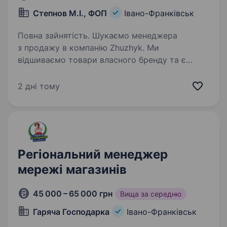
Степнов М.І., ФОП
Івано-Франківськ
Повна зайнятість. Шукаємо менеджера
з продажу в компанію Zhuzhyk. Ми
відшиваємо товари власного бренду та є
одними з лідерів виробництва дитячих
вігвамів в Україні. Робота не дистанційна! У нас
2 дні тому
невеликий дружній колектив. Умови…
Регіональний менеджер
мережі магазинів
45 000 – 65 000 грн
Вища за середню
Гаряча Господарка
Івано-Франківськ