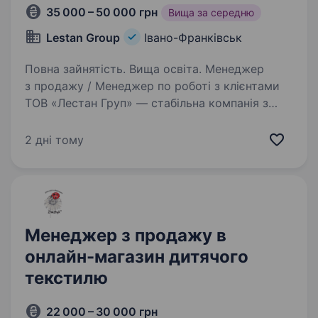
35 000 – 50 000 грн
Вища за середню
Lestan Group
Івано-Франківськ
Повна зайнятість. Вища освіта. Менеджер
з продажу / Менеджер по роботі з клієнтами
ТОВ «Лестан Груп» — стабільна компанія з
чіткою репутацією на ринку. Ми займаємось
дистрибуцією високоякісних інгредієнтів для
2 дні тому
виробництва продуктів харчування…
Менеджер з продажу в
онлайн-магазин дитячого
текстилю
22 000 – 30 000 грн