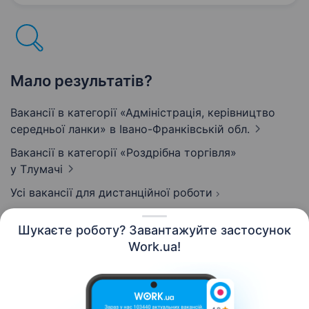
Офіційне працевлаштування…
Мало результатів?
Вакансії в категорії «Адмiнiстрацiя, керівництво
середньої ланки»
в Івано-Франківській обл.
Вакансії в категорії «Роздрібна торгівля»
у Тлумачі
Усі вакансії для дистанційної роботи
Шукаєте роботу? Завантажуйте застосунок
Work.ua!
Українська