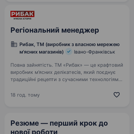
в Україні! Ми 20+…
Регіональний менеджер
Рибак, ТМ (виробник з власною мережею
м'ясних магазинів)
Івано-Франківськ
Повна зайнятість. ТМ «Рибак» — це крафтовий
виробник м’ясних делікатесів, який поєднує
традиційні рецепти з сучасними технологіями,
забезпечуючи найвищу якість продукції. Наша
власна мережа магазинів дозволяє нам бути
18 год. тому
ближчими до своїх…
Резюме — перший крок
до
нової роботи