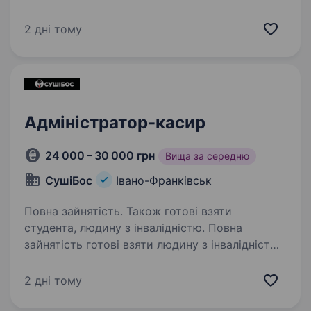
Інтернет-магазин прикрас з натурального
каміння. Основні обов«язки це: збір посилок з
2 дні тому
відділень перевізника,…
Адміністратор-касир
24 000 – 30 000 грн
Вища за середню
СушіБос
Івано-Франківськ
Повна зайнятість. Також готові взяти
студента, людину з інвалідністю. Повна
зайнятість готові взяти людину з інвалідністю.
Адміністратор-касир, продавець-консультант
Наша компанія надає унікальні можливості
2 дні тому
для особистого та професійного розвитку,