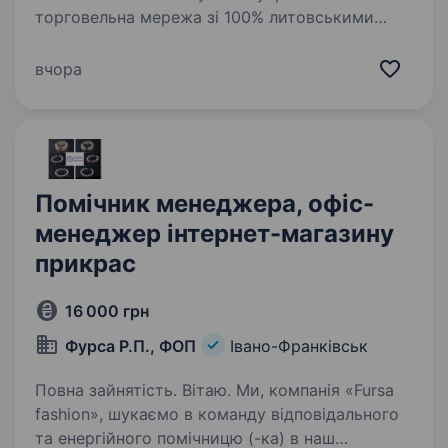
торговельна мережа зі 100% литовськими
інвестиціями запрошує до своєї команди
адміністратора Мрієш розвиватися у сфері
вчора
торгівлі та будувати свою кар'єру? Тоді
скоріше приєднуйся…
Помічник менеджера, офіс-
менеджер інтернет-магазину
прикрас
16 000 грн
Фурса Р.П., ФОП
Івано-Франківськ
Повна зайнятість. Вітаю. Ми, компанія «Fursa
fashion», шукаємо в команду відповідального
та енергійного помічницю (-ка) в наш