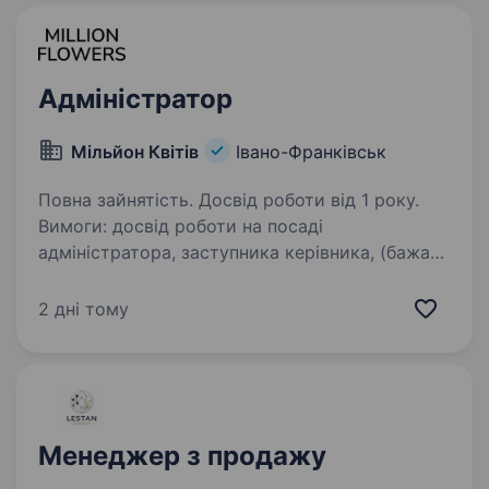
роботу в дружному та молодому колективі,…
Адміністратор
Мільйон Квітів
Івано-Франківськ
Повна зайнятість. Досвід роботи від 1 року.
Вимоги: досвід роботи на посаді
адміністратора, заступника керівника, (бажано
в мережевих компаніях); знання касової
дисципліни; гарні комунікативні навички;
2 дні тому
стресостійкість; високий рівень
самостійності,…
Менеджер з продажу