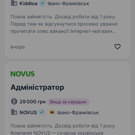
Kiddiua
Івано-Франківськ
Повна зайнятість. Досвід роботи від 1 року.
Перед тим як відгукнутися просимо уважно
прочитати опис вакансії Інтернет-магазин
дитячих товарів Kiddi.ua шукає онлайн-
менеджера в команду. Ми шукаємо людину з
вчора
Івано-Франківська, яка готова пройти
навчання в нашому…
Адміністратор
29 000 грн
Вища за середню
NOVUS
Івано-Франківськ
Повна зайнятість. Досвід роботи від 1 року.
Компанія NOVUS — сучасна українська