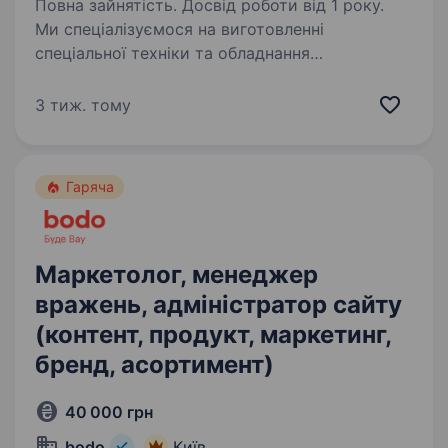
Повна зайнятість. Досвід роботи від 1 року.
Ми спеціалізуємося на виготовленні
спеціальної техніки та обладнання
Ми працюємо з 2009 року і з кожним роком
нарощуємо об'єми виробництва, тому
3 тиж. тому
потребуємо кваліфікованого персоналу. Ми —
колектив молодих спеціалістів,…
Гаряча
Маркетолог, менеджер
вражень, адміністратор сайту
(контент, продукт, маркетинг,
бренд, асортимент)
40 000 грн
bodo
Київ