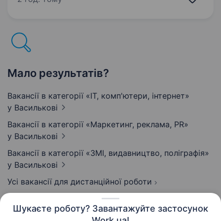
бренд, відкриваємо нові магазини та активно
масштабуємо свою присутність у соціальних
мережах…
Мало результатів?
Вакансії в категорії «IT, комп'ютери, інтернет»
у Василькові
Вакансії в категорії «Маркетинг, реклама, PR»
у Василькові
Вакансії в категорії «ЗМІ, видавництво, поліграфія»
у Василькові
Усі вакансії для дистанційної роботи
Шукаєте роботу? Завантажуйте застосунок
Work.ua!