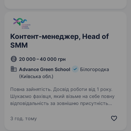
програмними рішеннями та модернізацією
автомобілів. Шукаємо людину,…
Контент-менеджер, Head of
SMM
20 000 – 40 000 грн
Advance Green School
Білогородка
(Київська обл.)
Повна зайнятість. Досвід роботи від 1 року.
Шукаємо фахівця, який візьме на себе повну
відповідальність за зовнішню присутність
нашої освітньої мережі в digital-середовищі,
поєднає креатив із бізнес-завданнями
3 год. тому
та перетворить соцмережі на потужний канал