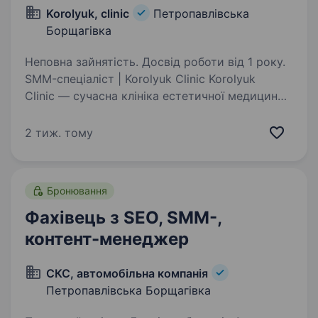
Korolyuk, clinic
Петропавлівська
Борщагівка
Неповна зайнятість. Досвід роботи від 1 року.
SMM-спеціаліст | Korolyuk Clinic Korolyuk
Clinic — сучасна клініка естетичної медицини,
яка постійно розвивається, масштабується
та створює контент, що формує довіру
2 тиж. тому
пацієнтів. Саме зараз ми шукаємо сильного
SMM-спеціаліста,…
Бронювання
Фахівець з SEO, SMM-,
контент-менеджер
СКС, автомобільна компанія
Петропавлівська Борщагівка