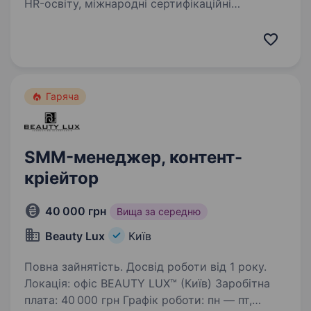
HR-освіту, міжнародні сертифікаційні
програми та професійні HR-події в Україні
та за її межами. Ми створюємо одні
з найсильніших HR-продуктів і професійних
подій, які знають…
Гаряча
SMM-менеджер, контент-
кріейтор
40 000 грн
Вища за середню
Beauty Lux
Київ
Повна зайнятість. Досвід роботи від 1 року.
Локація: офіс BEAUTY LUX™ (Київ) Заробітна
плата: 40 000 грн Графік роботи: пн — пт,