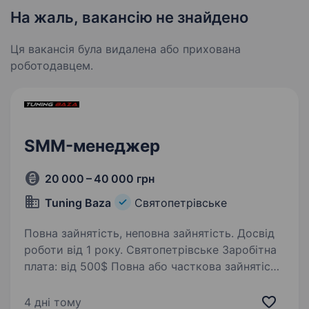
На жаль, вакансію не знайдено
Ця вакансія була видалена або прихована
роботодавцем.
SMM-менеджер
20 000 – 40 000 грн
Tuning Baza
Святопетрівське
Повна зайнятість, неповна зайнятість. Досвід
роботи від 1 року. Святопетрівське Заробітна
плата: від 500$ Повна або часткова зайнятість
Про нас Ми — Tuning Baza, команда, яка
займається тюнінгом, діагностикою,
4 дні тому