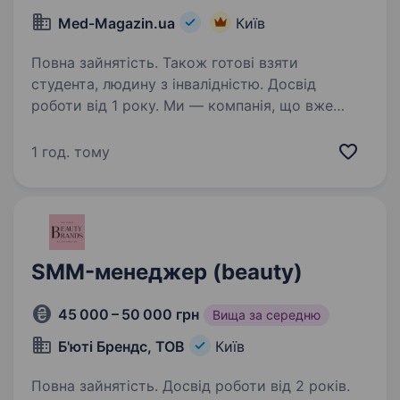
Med-Magazin.ua
Київ
Повна зайнятість. Також готові взяти
студента, людину з інвалідністю. Досвід
роботи від 1 року. Ми — компанія, що вже
багато років розвиває ринок товарів для
здоров’я та реабілітації в Україні. Наші
1 год. тому
магазини пропонують один із найбільших
асортиментів продукції для підтримки
здоров’я — від ортопедичних виробів…
SMM-менеджер (beauty)
45 000 – 50 000 грн
Вища за середню
Б'юті Брендс, ТОВ
Київ
Повна зайнятість. Досвід роботи від 2 років.