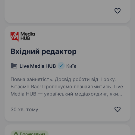
09:00 — 18:00 УВАГА: Вакансія передбачає
повний робочий день в ОФІСІ в Києві.
Віддалений формат, freelance або part-time —
НЕ розглядаються…
Вхідний редактор
Live Media HUB
Київ
Повна зайнятість. Досвід роботи від 1 року.
Вітаємо Вас! Пропонуємо познайомитись. Live
Media HUB — український медіахолдинг, який
об'єднує медійні платформи: «Новини.LIVE» —
новинна платформа з фокусом
30 хв. тому
на оперативність, аналітику та пояснення
складних…
Бронювання