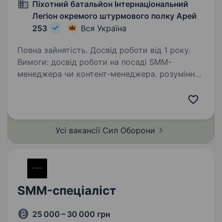
Піхотний батальйон Інтернаціональний
Легіон окремого штурмового полку Арей
253
Вся Україна
Повна зайнятість. Досвід роботи від 1 року.
Вимоги: досвід роботи на посаді SMM-
менеджера чи контент-менеджера. розуміння
алгоритмів роботи соціальних мереж
наявність потрфоліо буде перевагою знання
англійської мови буде перевагою вік до 40
років…
Усі вакансії Сил
Оборони
SMM-спеціаліст
25 000 – 30 000 грн