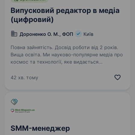
Випусковий редактор в медіа
(цифровий)
Дороненко О. М., ФОП
Київ
Повна зайнятість. Досвід роботи від 2 років.
Вища освіта. Ми науково-популярне медіа про
космос та технології, яке видається
українською та англійською мовою.
Ми працюємо зі різними типами контенту
42 хв. тому
та майданчиками: сайт, розвинена сітка
соцмереж, друкований журнал
та розвиваємо…
SMM-менеджер