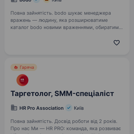
Повна зайнятість. bodo шукає менеджера
вражень — людину, яка розширюватиме
каталог bodo новими враженнями, обиратиме
найкращих партнерів і відповідатиме за те,
щоб кожна пропозиція на сайті була якісною,
привабливою та продуманою…
Гаряча
Таргетолог, SMM-спеціаліст
HR Pro Association
Київ
Повна зайнятість. Досвід роботи від 2 років.
Про нас Ми — HR PRO: команда, яка розвиває