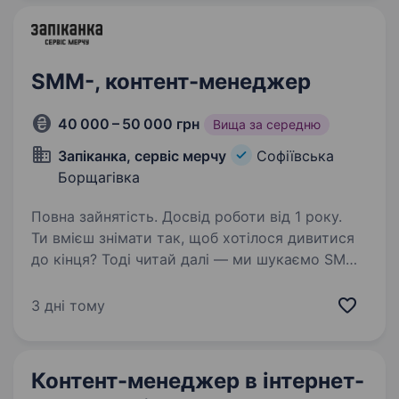
залучення…
SMM-, контент-менеджер
40 000 – 50 000 грн
Вища за середню
Запіканка, сервіс мерчу
Софіївська
Борщагівка
Повна зайнятість. Досвід роботи від 1 року.
Ти вмієш знімати так, щоб хотілося дивитися
до кінця? Тоді читай далі — ми шукаємо SMM-
спеціаліста, який готовий бути обличчям
бренду, не боїться камери і робить контент,
3 дні тому
що реально продає. Працюючи з нами
ти отримаєш:…
Контент-менеджер в інтернет-