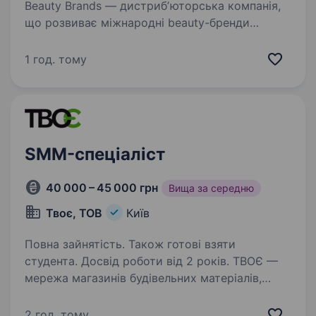
Beauty Brands — дистрибʼюторська компанія,
що розвиває міжнародні beauty-бренди
в Україні. Ми відповідаємо не лише
за представленість брендів, а й за те,
1 год. тому
як бренди живуть на українському ринку: від
стратегії та запуску…
SMM-спеціаліст
40 000 – 45 000 грн
Вища за середню
Твоє, ТОВ
Київ
Повна зайнятість. Також готові взяти
студента. Досвід роботи від 2 років. ТВОЄ —
мережа магазинів будівельних матеріалів,
сантехніки, електроінструменту
та електротоварів. Ми розвиваємо власний
2 год. тому