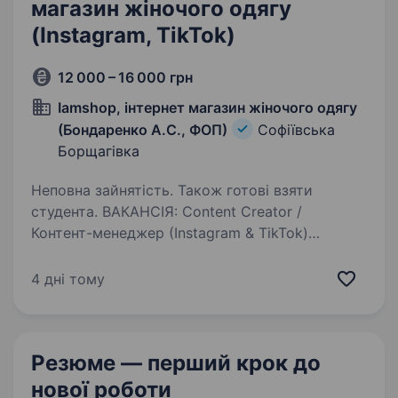
магазин жіночого одягу
(Instagram, TikTok)
12 000 – 16 000 грн
Iamshop, інтернет магазин жіночого одягу
(Бондаренко А.С., ФОП)
Софіївська
Борщагівка
Неповна зайнятість. Також готові взяти
студента. ВАКАНСІЯ: Content Creator /
Контент-менеджер (Instagram & TikTok)
IAMSHOP — онлайн-магазин жіночого одягу,
взуття та аксесуарів. Шукаємо дівчину-
4 дні тому
контент-креатора, яка буде приїжджати в офіс
та створювати контент…
Резюме — перший крок
до
нової роботи