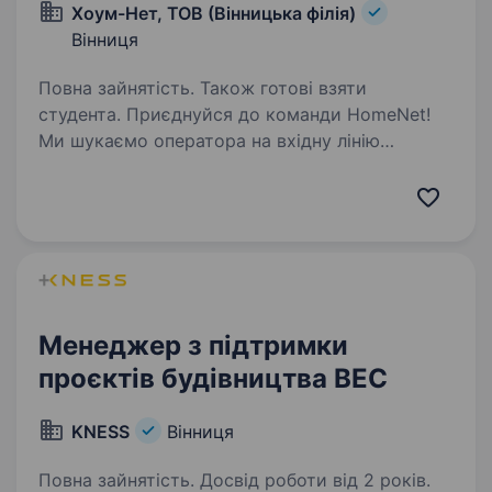
Хоум-Нет, ТОВ (Вінницька філія)
Вінниця
Повна зайнятість. Також готові взяти
студента. Приєднуйся до команди HomeNet!
Ми шукаємо оператора на вхідну лінію
підтримки Маємо два формати роботи —
обирай той, який підходить саме тобі. Повна
зайнятість — 20 000 — 26 000 грн / міс, 9 год /
зміна …
Менеджер з підтримки
проєктів будівництва ВЕС
KNESS
Вінниця
Повна зайнятість. Досвід роботи від 2 років.