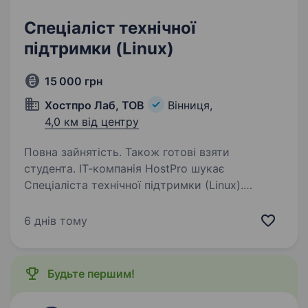
Спеціаліст технічної
підтримки (Linux)
15 000 грн
Хостпро Лаб, ТОВ
Вінниця,
4,0 км від центру
Повна зайнятість. Також готові взяти
студента. ІТ-компанія HostPro шукає
Спеціаліста технічної підтримки (Linux).
Ми найдрайвовіша і, за версією наших клієнтів,
найкраща хостингова компанія в Україні. Уже
6 днів тому
23 роки забезпечуємо сайти стабільною
доступністю, а…
Будьте першим!