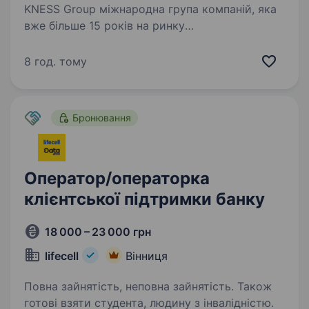
KNESS Group міжнародна група компаній, яка
вже більше 15 років на ринку
електроенергетики розробляє технології
та втілює проекти відновлюваної і традиційної
8 год. тому
енергетики. KNESSteam команда яскравих
особистостей, які…
Бронювання
Оператор/операторка
клієнтської підтримки банку
18 000 – 23 000 грн
lifecell
Вінниця
Повна зайнятість, неповна зайнятість. Також
готові взяти студента, людину з інвалідністю.