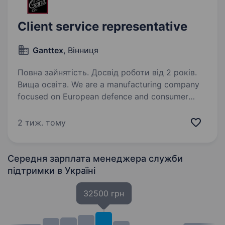
Client service representative
Ganttex
, Вінниця
Повна зайнятість. Досвід роботи від 2 років.
Вища освіта. We are a manufacturing company
focused on European defence and consumer
goods markets since 1994. We are proud
of a long history of manufacturing high-quality
2 тиж. тому
products. We are expanding our company. This
is a fantastic…
Середня зарплата менеджера служби
підтримки
в Україні
32500 грн