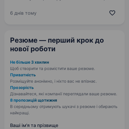
забезпечує мобільний і фіксований зв’язок,
інтернет, телебачення та цифрові сервіси для
6 днів тому
мільйонів українців. Наша мета незмінна —
тримати країну на зв’язку,…
Резюме — перший крок
до
нової роботи
Не більше 3 хвилин
Щоб створити та розмістити ваше
резюме.
Приватність
Розміщуйте анонімно, і ніхто вас не впізнає.
Прозорість
Дізнавайтеся, які компанії переглядали ваше резюме.
8 пропозицій щотижня
В середньому отримують шукачі з резюме і обирають
найкращі.
Ваші ім'я та прізвище