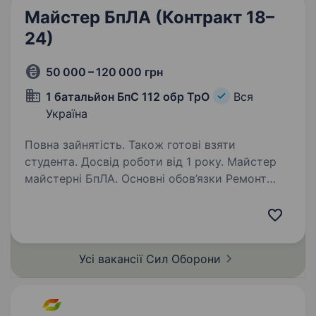
Майстер БпЛА (Контракт 18–
24)
50 000 – 120 000 грн
1 батальйон БпС 112 обр ТрО
Вся
Україна
Повна зайнятість. Також готові взяти
студента. Досвід роботи від 1 року. Майстер
майстерні БпЛА. Основні обов’язки Ремонт
та обслуговування БпЛА; Апаратна
та програмна модернізація та вдосконалення
БпЛА; Підготовка обладнання до бойових
завдань; Технічна підтримка; Навчання…
Усі вакансії Сил
Оборони