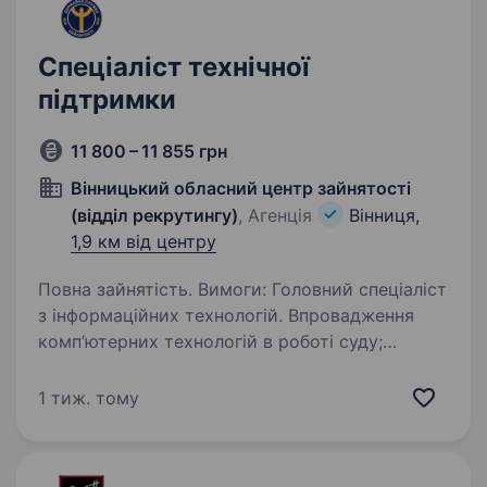
Спеціаліст технічної
підтримки
11 800 – 11 855 грн
Вінницький обласний центр зайнятості
(відділ рекрутингу)
, Агенція
Вінниця,
1,9 км від центру
Повна зайнятість. Вимоги: Головний спеціаліст
з інформаційних технологій. Впровадження
комп’ютерних технологій в роботі суду;
встановлення комп’ютерного обладнання,
комплексів технічної фіксації судового
1 тиж. тому
процесу; обслуговування…