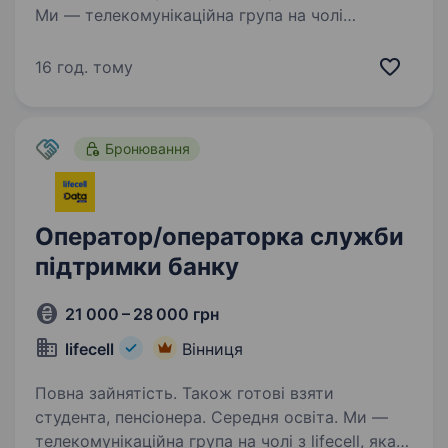
Ми — телекомунікаційна група на чолі
з lifecell, яка забезпечує мобільний і
фіксований зв’язок, інтернет, телебачення
16 год. тому
та цифрові сервіси для мільйонів українців.
Наша мета незмінна — тримати країну
на зв’язку, інвестуючи…
Бронювання
Оператор/операторка служби
підтримки банку
21 000 – 28 000 грн
lifecell
Вінниця
Повна зайнятість. Також готові взяти
студента, пенсіонера. Середня освіта. Ми —
телекомунікаційна група на чолі з lifecell, яка