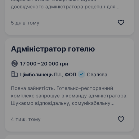
досвідченого адміністратора рецепції для
роботи в нашому новому 5-зірковому готелі
в Косино — унікальному місці на перетині
5 днів тому
розкішного відпочинку, термального курорту
та медичних…
Адміністратор готелю
17 000 – 20 000 грн
Цімболинець П.І., ФОП
Свалява
Повна зайнятість. Готельно-ресторанний
комплекс запрошує в команду адміністратора.
Шукаємо відповідальну, комунікабельну
людину, яка любить працювати з людьми
та вміє організовувати робочі процеси.
4 тиж. тому
Вимоги: досвід роботи у сфері…