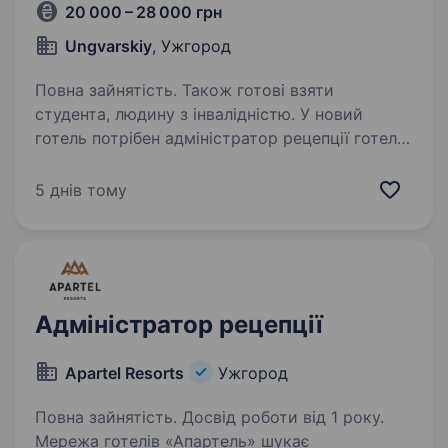
20 000 – 28 000 грн
Ungvarskiy
, Ужгород
Повна зайнятість. Також готові взяти
студента, людину з інвалідністю. У новий
готель потрібен адміністратор рецепції готелю
Основні обов’язки: Прийом, реєстрація
та розміщення гостей. Ведення документації
5 днів тому
та обробка бронювань. Робота з готівкою
та терміналом. Надання інформації…
Адміністратор рецепції
Apartel Resorts
Ужгород
Повна зайнятість. Досвід роботи від 1 року.
Мережа готелів «Апартель» шукає