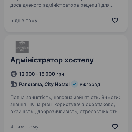
досвідченого адміністратора рецепції для
роботи в нашому готелі в Апартель Ужгород!
Ми шукаємо привітного, організованого
5 днів тому
та клієнтоорієнтованого адміністратора
рецепції, який стане…
Адміністратор хостелу
12 000 – 15 000 грн
Panorama, City Hostel
Ужгород
Повна зайнятість, неповна зайнятість. Вимоги:
знання ПК на рівні користувача обов’язково,
охайність , доброзичливість, стресостійкість,
вміння знаходити спільну мову з клієнтами,
відсутність шкідливих звичок, порядність та
4 тиж. тому