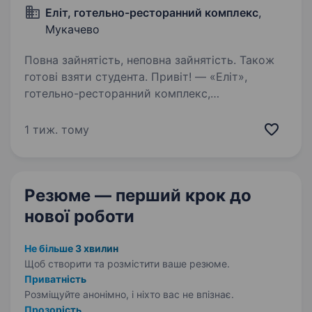
Еліт, готельно-ресторанний комплекс
,
Мукачево
Повна зайнятість, неповна зайнятість. Також
готові взяти студента. Привіт! — «Еліт»,
готельно-ресторанний комплекс,
де гостинність і комфорт стають справжнім
мистецтвом. Якщо ти шукаєш роботу
1 тиж. тому
з людським обличчям, де кожен день
наповнений приємними зустрічами,
а атмосфера надихає, —…
Резюме — перший крок
до
нової роботи
Не більше 3 хвилин
Щоб створити та розмістити ваше
резюме.
Приватність
Розміщуйте анонімно, і ніхто вас не впізнає.
Прозорість