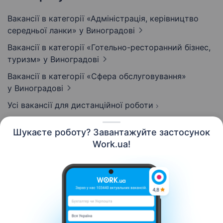
Вакансії в категорії «Адмiнiстрацiя, керівництво
середньої ланки»
у Виноградові
Вакансії в категорії «Готельно-ресторанний бізнес,
туризм»
у Виноградові
Вакансії в категорії «Сфера обслуговування»
у Виноградові
Усі вакансії для дистанційної роботи
Шукаєте роботу? Завантажуйте застосунок
Work.ua!
Українська