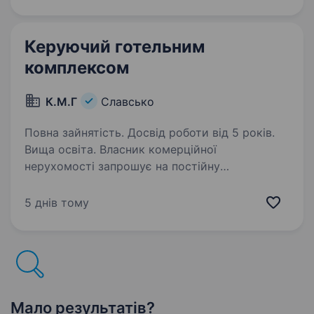
відповідальність,…
Керуючий готельним
комплексом
К.М.Г
Славсько
Повна зайнятість. Досвід роботи від 5 років.
Вища освіта. Власник комерційної
нерухомості запрошує на постійну
роботукеруючого готельними комплексами
в Закарпатській області. Вимоги: високий
5 днів тому
рівень професіоналізму, досвід роботи
управляючим чи керівником в готельному…
Мало результатів?