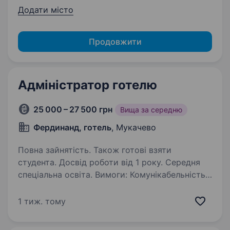
Додати місто
Продовжити
Адміністратор готелю
25 000 – 27 500 грн
Вища за середню
Фердинанд, готель
, Мукачево
Повна зайнятість. Також готові взяти
студента. Досвід роботи від 1 року. Середня
спеціальна освіта. Вимоги: Комунікабельність,
порядність, охайність, акуратність,
ввічливість. Знання англійської мови. Умови
1 тиж. тому
роботи: Кожна третя доба з 08:00 до 08:00.
Обов’язки: Робота на рецепції — бронювання,