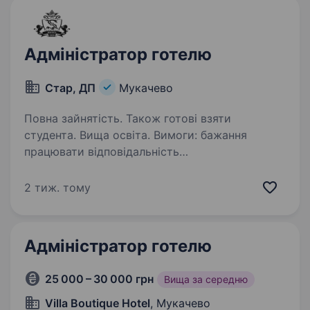
поселення, комунікація…
Адміністратор готелю
Стар, ДП
Мукачево
Повна зайнятість. Також готові взяти
студента. Вища освіта. Вимоги: бажання
працювати відповідальність
дисциплінованість, пунктуальність відмінні
комунікативні навички володіння іноземними
2 тиж. тому
мовами вітається вміння знаходити вихід
в складних ситуаціях активна…
Адміністратор готелю
25 000 – 30 000 грн
Вища за середню
Villa Boutique Hotel
, Мукачево