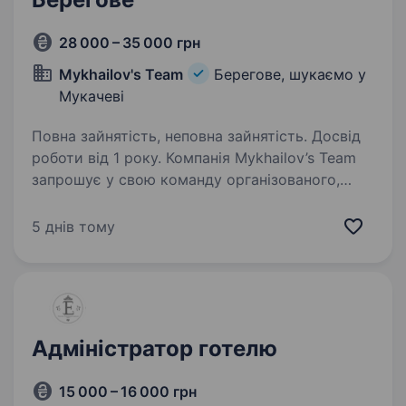
28 000 – 35 000 грн
Mykhailov's Team
Берегове, шукаємо у
Мукачеві
Повна зайнятість, неповна зайнятість. Досвід
роботи від 1 року. Компанія Mykhailov’s Team
запрошує у свою команду організованого,
комунікабельного та відповідального
адміністратора, який стане лідером нашої
5 днів тому
команди та забезпечить високий рівень
сервісу для наших гостей в закладі…
Адміністратор готелю
15 000 – 16 000 грн