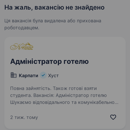
На жаль, вакансію не знайдено
Ця вакансія була видалена або прихована
роботодавцем.
Адміністратор готелю
Карпати
Хуст
Повна зайнятість. Також готові взяти
студента. Вакансія: Адміністратор готелю
Шукаємо відповідального та комунікабельного
співробітника на посаду адміністратора
готелю в місті Хуст. Графік роботи —
2 тиж. тому
цілодобово, четверта доба. Обов’язки: Прийом