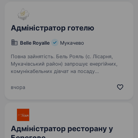
і обробка бронювань…
Адміністратор готелю
Belle Royalle
Мукачево
Повна зайнятість. Бель Рояль (с. Лісарня,
Мукачівський район) запрошує енергійних,
комунікабельних дівчат на посаду
адміністратора готелю. Вимоги: володіння
комп’ютером; літературна українська мова;
вчора
бажана розмовна англійська…
Адміністратор ресторану у
Берегове