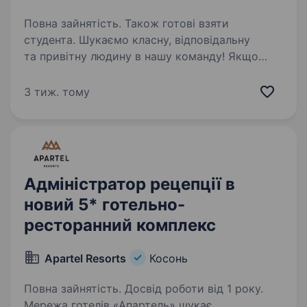
Повна зайнятість. Також готові взяти
студента. Шукаємо класну, відповідальну
та привітну людину в нашу команду! Якщо
ти любиш спілкуватися з людьми, вмієш
створювати затишок і шукаєш стабільну
3 тиж. тому
роботу з чудовими умовами — ми чекаємо
саме на тебе. Що потрібно…
Адміністратор рецепції в
новий 5* готельно-
ресторанний комплекс
Apartel Resorts
Косонь
Повна зайнятість. Досвід роботи від 1 року.
Мережа готелів «Апартель» шукає