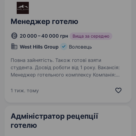
Менеджер готелю
20 000 – 40 000 грн
Вища за середню
West Hills Group
Воловець
Повна зайнятість. Також готові взяти
студента. Досвід роботи від 1 року. Вакансія:
Менеджер готельного комплексу Компанія:
West Hills Group Локація: гірський курорт с.
Пилипець, Закарпатська область (проживання
1 тиж. тому
на місці) Заробітна плата: договірна Графік
роботи: 5/2 Управлінська компанія…
Адміністратор рецепції
готелю