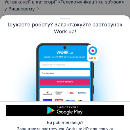
Усі вакансії в категорії «Телекомунікації та зв'язок»
у Вишневому
Шукаєте роботу? Завантажуйте застосунок
Work.ua!
Українська
Ресурси
Контакти
Про нас
Кар’єра
Новини Work.ua
Допомога
Умови використання
Роботодавцю
Ви роботодавець?
© 2006–2026 Work.ua. Сервіс пошуку роботи №1 в
Завантажте застосунок Work.ua: HR
для пошуку