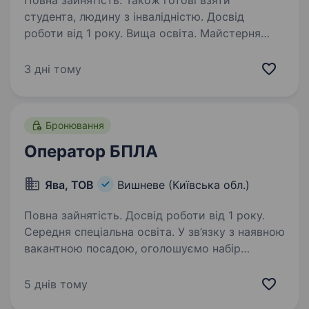
Повна зайнятість. Також готові взяти
студента, людину з інвалідністю. Досвід
роботи від 1 року. Вища освіта. Майстерня
чудес — це виробниче підприємство, яке
спеціалізується на виготовленні, монтажах
3 дні тому
та сервісному обслуговуванню світлової
рекламної продукції, арт-об'єктів, світлових
та динамічних інсталяцій. Нашими
Бронювання
замовниками…
Оператор БПЛА
Ява, ТОВ
Вишневе (Київська обл.)
Повна зайнятість. Досвід роботи від 1 року.
Середня спеціальна освіта. У зв’язку з наявною
вакантною посадою, оголошуємо набір
на позицію «Оператор БпЛА» Пропонуємо:
Офіційне працевлаштування Бронювання
5 днів тому
Ненормований робочий день, 2 «плаваючі»