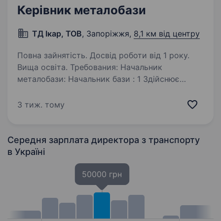
Керівник металобази
ТД Ікар, ТОВ
, Запоріжжя,
8,1 км від центру
Повна зайнятість. Досвід роботи від 1 року.
Вища освіта. Требования: Начальник
металобази: Начальник бази : 1 Здійснює
керівництво виробничо-господарської
діяльності бази. 2 Організовує реалізацію
3 тиж. тому
продукції підприємства відповідно до
«Порядку відпуску товару з бази».…
Середня зарплата директора з транспорту
в Україні
50000 грн