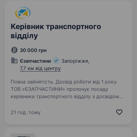
Керівник транспортного
відділу
30 000 грн
Єзапчастини
Запоріжжя,
7,7 км від центру
Повна зайнятість. Досвід роботи від 1 року.
ТОВ «ЄЗАПЧАСТИНИ» пропонує посаду
керівника транспортного відділу з досвідом
роботи від 1 року. Для забезпечення
своєчасної доставки товарів та контролю
21 год. тому
за роботою водіїв та вантажників. Основні
обов’язки: Організація,…