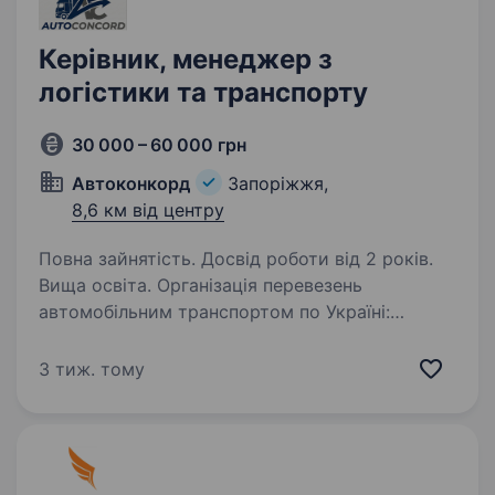
Керівник, менеджер з
логістики та транспорту
30 000 – 60 000 грн
Автоконкорд
Запоріжжя,
8,6 км від центру
Повна зайнятість. Досвід роботи від 2 років.
Вища освіта. Організація перевезень
автомобільним транспортом по Україні:
Отримання та обробка замовлень
на перевезення вантажів; Проведення тендерів
3 тиж. тому
на перевезення; Моніторинг ринку перевезень;
Укладання договорів на перевезення;…