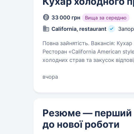
Кухар холодного 
33 000 грн
Вища за середню
California, restaurant
Запо
Повна зайнятість. Вакансія: Кухар (холодного процесу) Місце роботи:
Ресторан «California American style, asi
холодних страв та закусок відповідно до рецепті
якості та презентації…
вчора
Резюме — перший
до нової роботи