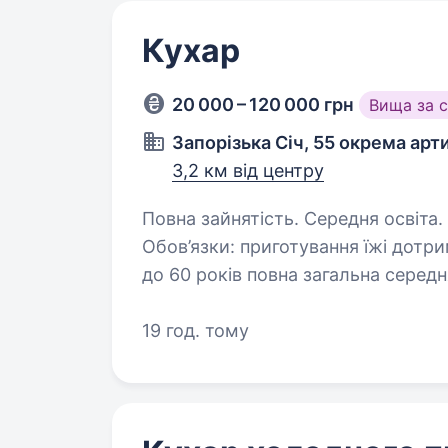
Кухар
20 000 – 120 000 грн
Вища за 
Запорізька Січ, 55 окрема арт
3,2 км від центру
Повна зайнятість. Середня освіта. Опис вакансіїПриготування їжі
Обов’язки: приготування їжі дотримання санітарних норм Вимоги: вік від 18
до 60 років повна загальна середня освіта освіта кухаря відсутність
судимостей придатність…
19 год. тому