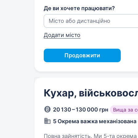
Де ви хочете працювати?
Додати місто
Продовжити
Кухар, військово
20 130 – 130 000 грн
Вища за 
5 Окрема важка механізована
Повна зайнятість. Ми 5-та окрема важка механізована бригада ЗСУ,