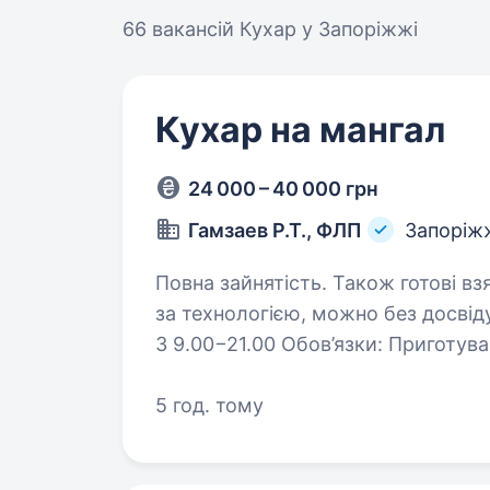
66 вакансій
Кухар у Запоріжжі
Кухар на мангал
24 000 – 40 000 грн
Гамзаев Р.Т., ФЛП
Запоріж
Повна зайнятість. Також готові взяти студента. Вимог
за технологією, можно без досвіду Навчимо ! Умови роботи: 4/3 
З 9.00−21.00 Обов’язки: Приготування мʼяса на мангалі Приготування страв
Підтримка чистоти
5 год. тому