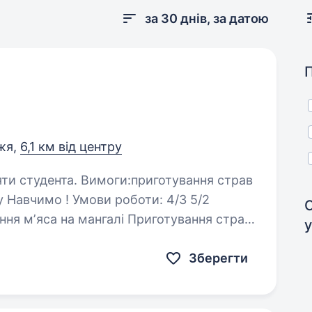
за 30 днів, за датою
жя,
6,1 км від центру
и:приготування страв
5/2
Зберегти