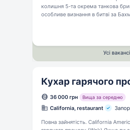
колишня 5-та окрема танкова бриг
особливе визнання в битві за Бах
стратегічно важливі позиції…
Усі ваканс
Кухар гарячого пр
36 000 грн
Вища за середню
California, restaurant
Запо
Повна зайнятість. California American Style Asian Restaurant шукає кухаря