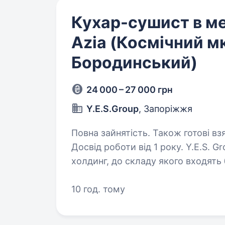
Кухар-сушист в м
Azia (Космічний м
Бородинський)
24 000 – 27 000 грн
Y.E.S.Group
, Запоріжжя
Повна зайнятість. Також готові вз
Досвід роботи від 1 року. Y.E.S. Group — це сучасний гастрономічний
холдинг, до складу якого входять 
Family, Mavra Azia, Mavra Pizza та
розвиваємо роздрібну торгівлю,…
10 год. тому