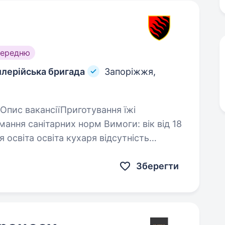
середню
илерійська бригада
Запоріжжя,
Зберегти