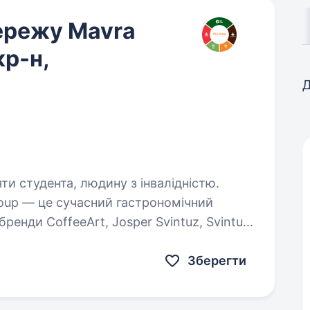
ережу Mavra
кр-н,
Д
яти студента, людину з інвалідністю.
бренди CoffeeArt, Josper Svintuz, Svintuz
 Fresh Craft Global. Ми активно
Зберегти