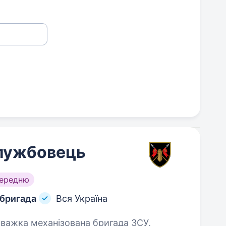
службовець
середню
 бригада
Вся Україна