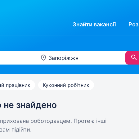
Знайти
вакансії
Роз
ий працівник
Кухонний робітник
ю не знайдено
 прихована роботодавцем. Проте є інші
вам підійти.