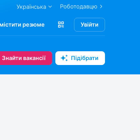
Роботодавцю
Українська
містити
резюме
Увійти
Знайти вакансії
Підібрати