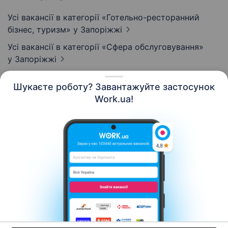
Усі вакансії в категорії «Готельно-ресторанний
бізнес, туризм»
у Запоріжжі
Усі вакансії в категорії «Сфера обслуговування»
у Запоріжжі
Шукаєте роботу? Завантажуйте застосунок
Work.ua!
Українська
Ресурси
Контакти
Про нас
Кар’єра
Новини Work.ua
Допомога
Умови використання