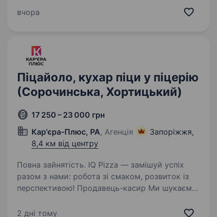
досвіду роботи. Початок роботи c 10:00.
вчора
Зарплата від 400 грн за зміну.
Піцайоло, кухар піци у піцерію
(Сорочинська, Хортицький)
17 250 – 23 000 грн
Кар'єра-Плюс, РА
, Агенція
Запоріжжя,
8,4 км від центру
Повна зайнятість. IQ Pizza — замішуй успіх
разом з нами: робота зі смаком, розвиток із
перспективою! Продавець-касир Ми шукаємо
енергійну, привітну та відповідальну людину,
яка любить спілкування з людьми та прагне
2 дні тому