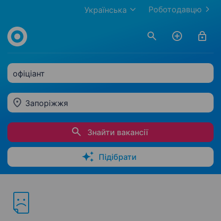
Роботодавцю
Українська
офіціант
Запоріжжя
Знайти вакансії
Підібрати