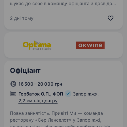
шукає до себе в команду офіціанта з досвідом
роботи. Проспект — комфортне місце для
роботи, твого розвитку та фінансової
2 дні тому
стабільності. Проспект: гарні гості; класний…
Офіціант
16 500 – 20 000 грн
Горбаток О.П., ФОП
Запоріжжя,
2,2 км від центру
Повна зайнятість. Привіт! Ми — команда
ресторану «Сер Ланселот» у Запоріжжі,
де кожен гість відчуває себе особливим. Наша