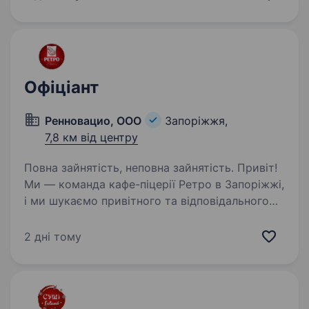
працювати в дружній…
Офіціант
Ренновацио, ООО
Запоріжжя,
7,8 км від центру
Повна зайнятість, неповна зайнятість. Привіт!
Ми — команда кафе-піцерії Ретро в Запоріжжі,
і ми шукаємо привітного та відповідального
офіціанта, який приєднається до нашої
дружньої родини. Що ти будеш робити у нас:
2 дні тому
Привітно зустрічати гостей та допомагати…