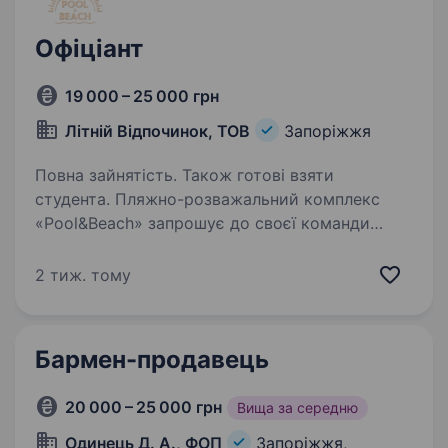
Офіціант
19 000 – 25 000 грн
Літній Відпочинок, ТОВ
Запоріжжя
Повна зайнятість. Також готові взяти
студента. Пляжно-розважальний комплекс
«Pool&Beach» запрошує до своєї команди
ОФІЦІАНТА відкриття 22−23 травня Обов’язки:
обслуговування гостей згідно стандартів;
2 тиж. тому
знання повного ассортименту страв та нопоїв
комплексу;…
Бармен-продавець
20 000 – 25 000 грн
Вища за середню
Одинець Д. А., ФОП
Запоріжжя,