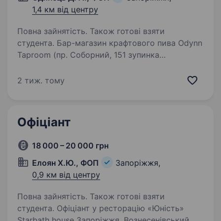
1,4 км від центру
Повна зайнятість. Також готові взяти
студента. Бар-магазин крафтового пива Odynn
Taproom (пр. Соборний, 151 зупинка
«Сталеварів») В пошуках бармена-продавця
Дівчина 20−35 років. Проживання на лівому
2 тиж. тому
березі (бажано центр). Головні вимоги: вільне
володіння українською…
Офіціант
18 000 – 20 000 грн
Елоян Х.Ю., ФОП
Запоріжжя,
0,9 км від центру
Повна зайнятість. Також готові взяти
студента. Офіціант у ресторацію «Юність»
Starbath house Запоріжжя, Вознесенівський