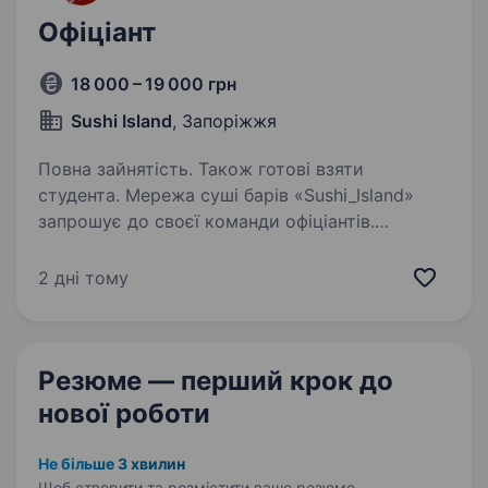
Офіціант
18 000 – 19 000 грн
Sushi Island
, Запоріжжя
Повна зайнятість. Також готові взяти
студента. Мережа суші барів «Sushi_Island»
запрошує до своєї команди офіціантів.
Ти шукаєш роботу? Готовий знайти нових
друзів і почуватися як у сім'ї? — ЛАСКАВО
2 дні тому
ПРОСИМО ДО НАС! З нами ти захочеш бути:
цілеспрямованим, веселим,…
Резюме — перший крок
до
нової роботи
Не більше 3 хвилин
Щоб створити та розмістити ваше
резюме.