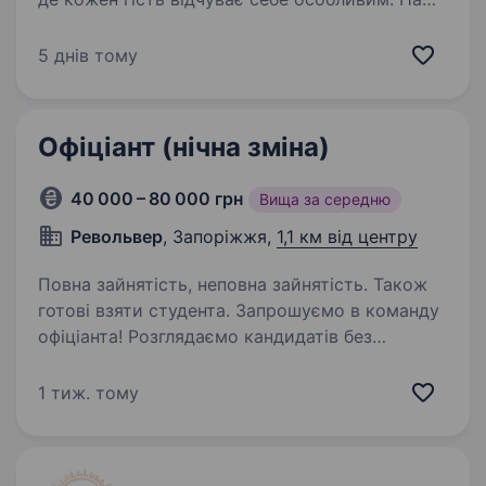
мета — створювати теплу атмосферу,
де хочеться повертатися знову і знову. Якщо
5 днів тому
тобі подобається живе спілкування,…
Офіціант (нічна зміна)
40 000 – 80 000 грн
Вища за середню
Револьвер
, Запоріжжя,
1,1 км від центру
Повна зайнятість, неповна зайнятість. Також
готові взяти студента. Запрошуємо в команду
офіціанта! Розглядаємо кандидатів без
досвіду — всьому навчимо та підтримаємо
на старті. Умови роботи: Нічні зміни Ставка +
1 тиж. тому
% від бару + чайові Заробітна плата: від 40 000
до 80 000 грн…