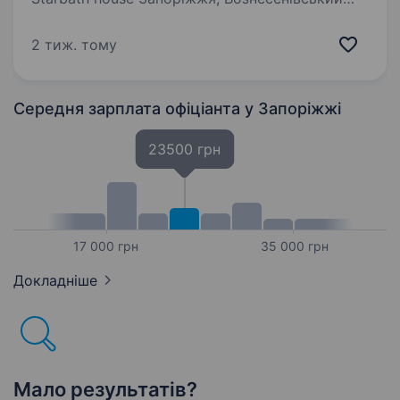
район (Перемоги 208) від 18 000грн/міс Повна
зайнятість, повний робочий день Досвід
2 тиж. тому
роботи: не обов’язковий Підходить студентам
Ресторація…
Середня зарплата офіціанта
у Запоріжжі
23500 грн
17 000 грн
35 000 грн
Докладніше
Мало результатів?