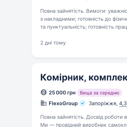
Повна зайнятість. Вимоги: уважність та відповідальність; вміння працювати
з накладними; готовність до фізичної роботи; дисциплінованість
та пунктуальність; готовність працювати у денні та нічні зміни. Умови
роботи: …
2 дні тому
Комірник, компле
25 000 грн
Вища за середню
FlexoGroup
Запоріжжя,
4,3
Повна зайнятість. Досвід роботи від 2 років. Комірник /
Ми — провідний виробник самоклею