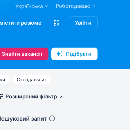
Роботодавцю
Українська
містити
резюме
Увійти
Знайти вакансії
Підібрати
ики
Складальник
Розширений фільтр
Пошуковий запит