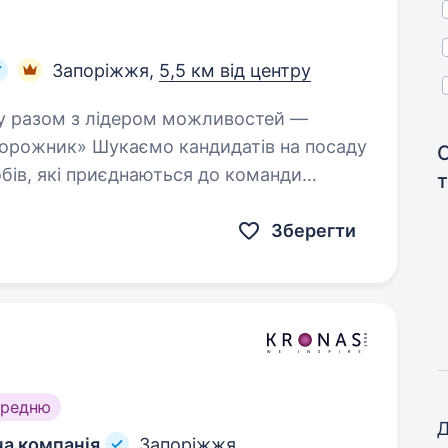
Запоріжжя,
5,5 км від центру
рожник» Шукаємо кандидатів на посаду
ів, які приєднаються до команди
 ми очікуємо…
Зберегти
ередню
Д
ча компанія
Запоріжжя,