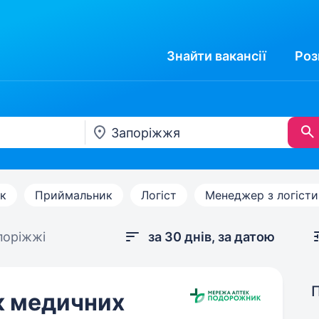
Знайти
вакансії
Роз
к
Приймальник
Логіст
Менеджер з логіст
поріжжі
за 30 днів, за датою
к медичних