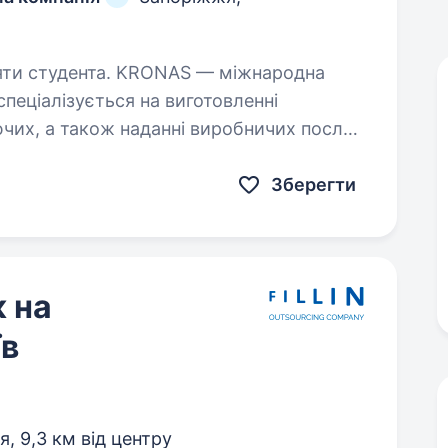
KRONAS — міжнародна
пеціалізується на виготовленні
их, а також наданні виробничих послуг.
Досвід роботи в меблевій галузі — більше 28 років На даний…
Зберегти
 на
їв
я,
9,3 км від центру