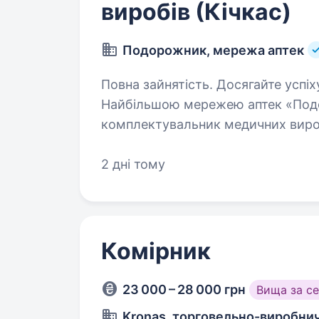
виробів (Кічкас)
Подорожник, мережа аптек
Повна зайнятість. Досягайте успіху разом з лідером можливостей —
Найбільшою мережею аптек «Подо
комплектувальник медичних вироб
«Подорожник» у місті Дніпро. Що
2 дні тому
Комірник
23 000 – 28 000 грн
Вища за с
Kronas, торговельно-виробни