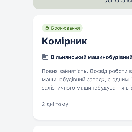
Усі ваканс
Бронювання
Комірник
Вільнянський машинобудівний
Повна зайнятість. Досвід роботи від 2 років. ТО
машинобудівний завод», є одним і
залізничного машинобудування в 
продукції. Наразі ми шукаємо ко
2 дні тому