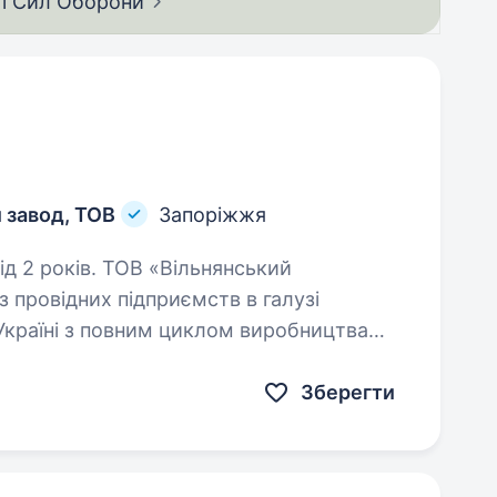
ії Сил
Оборони
 завод, ТОВ
Запоріжжя
В «Вільнянський
з провідних підприємств в галузі
Україні з повним циклом виробництва
мірника для приєднання до нашої…
Зберегти