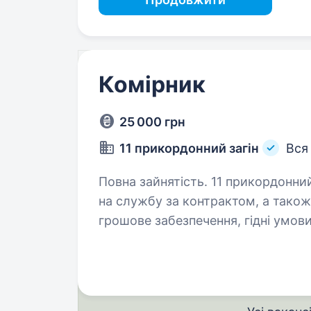
Комірник
25 000 грн
11 прикордонний загін
Вся
Повна зайнятість. 11 прикордонний загін запрошує цивільну молодь
на службу за контрактом, а також
грошове забезпечення, гідні умов
можливість вступу до Національн