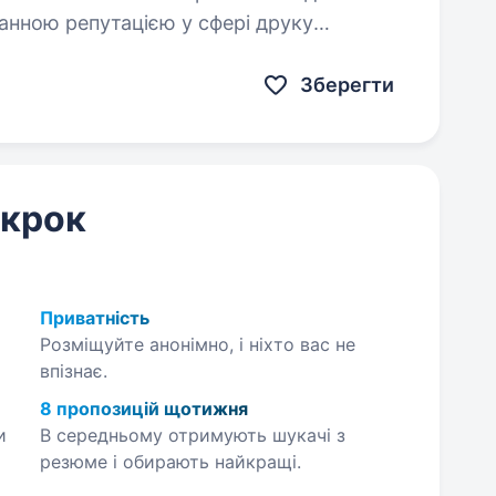
анною репутацією у сфері друку
ошуємо до команди відповідального…
Зберегти
 крок
Приватність
Розміщуйте анонімно, і ніхто вас не
впізнає.
8 пропозицій щотижня
и
В середньому отримують шукачі з
резюме і обирають найкращі.