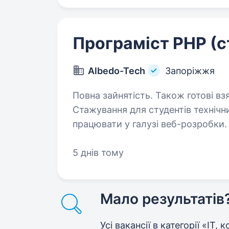
Програміст PHP (
Albedo-Tech
Запоріжжя
Повна зайнятість. Також готові вз
Стажування для студентів технічн
працювати у галузі веб-розробки
додаткова — Python. Мы займаєм
додатків для замовників…
5 днів тому
Мало результатів
Усі вакансії в категорії «IT,