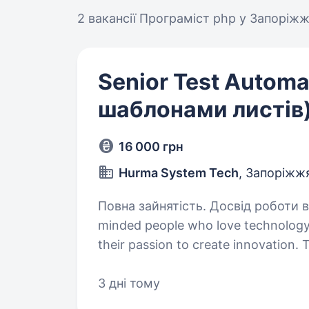
2 вакансії
Програміст php у Запоріжж
Senior Test Automa
шаблонами листів
16 000 грн
Hurma System Tech
, Запоріжж
Повна зайнятість. Досвід роботи від 1 року.
minded people who love technology
their passion to create innovation.
application that is a part of a medi
3 дні тому