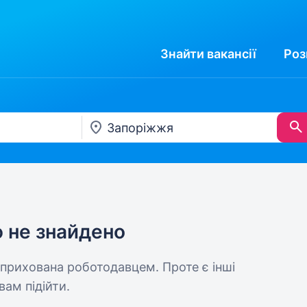
Знайти
вакансії
Роз
ю не знайдено
 прихована роботодавцем. Проте є інші
вам підійти.