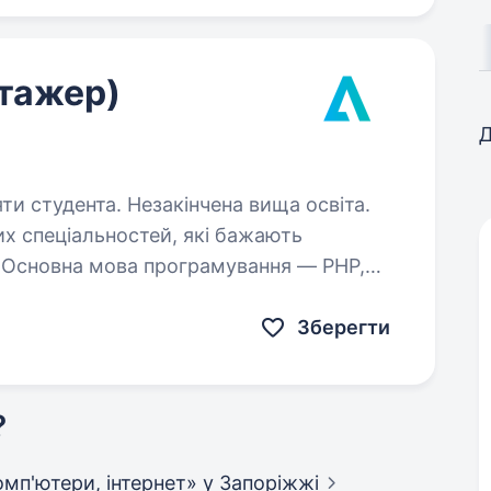
стажер)
Д
яти студента. Незакінчена вища освіта.
их спеціальностей, які бажають
. Основна мова програмування — PHP,
ося створенням та підтримкой веб-
Зберегти
?
 комп'ютери, інтернет»
у Запоріжжі