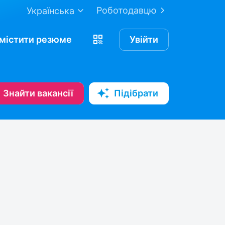
Роботодавцю
Українська
містити
резюме
Увійти
Знайти вакансії
Підібрати