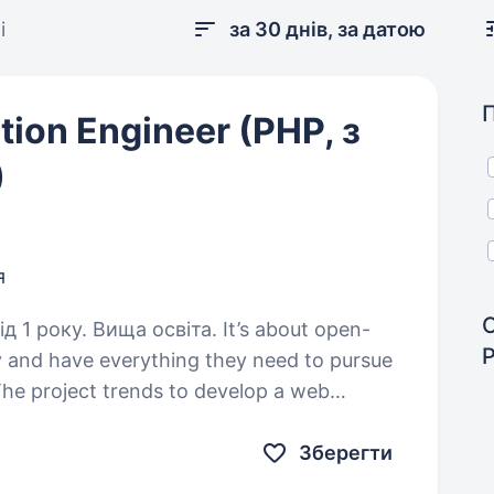
і
за 30 днів, за датою
tion Engineer (PHP, з
)
я
 Вища освіта. It’s about open-
 and have everything they need to pursue
 The project trends to develop a web
cal platform…
Зберегти