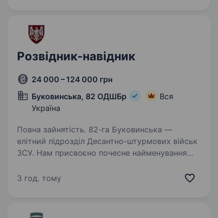
Вік від 18; Гарна…
Розвідник-навідник
24 000 – 124 000 грн
Буковинська, 82 ОДШБр
Вся
Україна
Повна зайнятість. 82-га Буковинська —
елітний підрозділ Десантно-штурмових військ
ЗСУ. Нам присвоєно почесне найменування
«Буковинська» Указом Президента України —
за мужність, професіоналізм і вірність присязі.
3 год. тому
Ми формуємо нову…