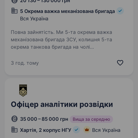
20 130 – 130 000 грн
5 Окрема важка механізована бригада
Вся Україна
Повна зайнятість. Ми 5-та окрема важка
механізована бригада ЗСУ, колишня 5-та
окрема танкова бригада на чолі
з командиром, який здобув особливе визнання
в битві за Бахмут, коли його підрозділ
3 год. тому
утримував стратегічно важливі позиції…
Офіцер аналітики розвідки
35 000 – 85 000 грн
Вища за середню
Хартія, 2 корпус НГУ
Вся Україна