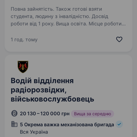
Повна зайнятість. Також готові взяти
студента, людину з інвалідністю. Досвід
роботи від 1 року. Вища освіта. Місце роботи:
Вакансія передбачає службу
в артилерійському підрозділі бригади.
1 год. тому
Шукаємо кандидатів, які мають досвід,
а також без досвіду роботи
з артилерійськими системами на посаду
начальника розвідки в САМОХІДНИЙ…
Водій відділення
радіорозвідки,
військовослужбовець
20 130 – 120 000 грн
Вища за середню
5 Окрема важка механізована бригада
Вся Україна