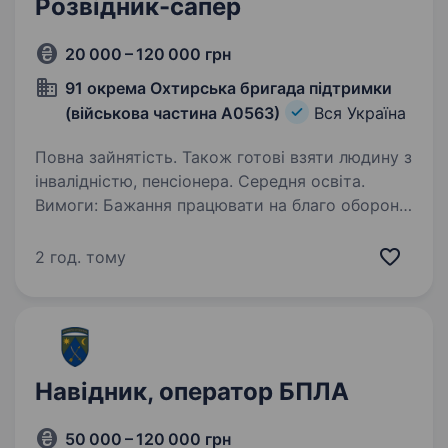
Розвідник-сапер
20 000 – 120 000 грн
91 окрема Охтирська бригада підтримки
(військова частина А0563)
Вся Україна
Повна зайнятість. Також готові взяти людину з
інвалідністю, пенсіонера. Середня освіта.
Вимоги: Бажання працювати на благо оборони
країни. Готовність до виконання важких
фізичних завдань. Відповідальність
2 год. тому
та уважність до деталей. Вміння працювати
в команді. Відповідний рівень фізичної
підготовки,…
Навідник, оператор БПЛА
50 000 – 120 000 грн