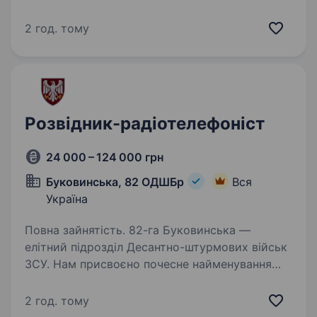
бойових дій;; придатність до військової
служби за станом здоровʼя і морально
2 год. тому
психологічними якостями; готовність вчитися
і розвиватись; …
Розвідник-радіотелефоніст
24 000 – 124 000 грн
Буковинська, 82 ОДШБр
Вся
Україна
Повна зайнятість. 82-га Буковинська —
елітний підрозділ Десантно-штурмових військ
ЗСУ. Нам присвоєно почесне найменування
«Буковинська» Указом Президента України —
за мужність, професіоналізм і вірність присязі.
2 год. тому
Ми формуємо нову…