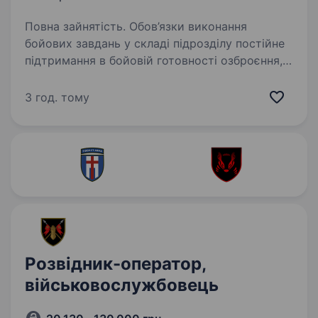
Повна зайнятість. Обов’язки виконання
бойових завдань у складі підрозділу постійне
підтримання в бойовій готовності озброєння,
техніки та боєприпасів забезпечення звʼязку
під час бойових дій підрозділу ведення
3 год. тому
розвідки за допомогою…
Розвідник-оператор,
військовослужбовець