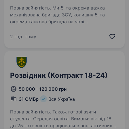
Повна зайнятість. Ми 5-та окрема важка
механізована бригада ЗСУ, колишня 5-та
окрема танкова бригада на чолі
з командиром, який здобув особливе визнання
в битві за Бахмут, коли його підрозділ
2 год. тому
утримував стратегічно важливі позиції…
Розвідник (Контракт 18-24)
50 000 – 120 000 грн
31 ОМБр
Вся Україна
Повна зайнятість. Також готові взяти
студента. Середня освіта. Вимоги: вік від 18
до 25 готовність працювати в зоні активних