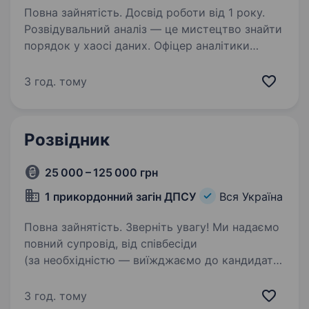
Повна зайнятість. Досвід роботи від 1 року.
Розвідувальний аналіз — це мистецтво знайти
порядок у хаосі даних. Офіцер аналітики
розвідки зводить воєдино потоки інформації з
різних джерел і дає командирам відповідь
3 год. тому
на головне питання: що робить противник і…
Розвідник
25 000 – 125 000 грн
1 прикордонний загін ДПСУ
Вся Україна
Повна зайнятість. Зверніть увагу! Ми надаємо
повний супровід, від співбесіди
(за необхідністю — виїжджаємо до кандидата)
до прибуття у частину. Переведення чинних
військовослужбовців НЕ передбачено. Вимоги:
3 год. тому