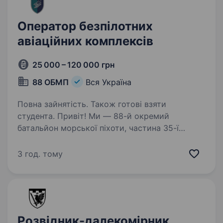
Оператор безпілотних
авіаційних комплексів
25 000 – 120 000 грн
88 ОБМП
Вся Україна
Повна зайнятість. Також готові взяти
студента. Привіт! Ми — 88-й окремий
батальйон морської піхоти, частина 35-ї
окремої бригади морської піхоти ВМС
Збройних сил України. Наш девіз — «Ми там,
3 год. тому
де потрібні!». Якщо ти хочеш служити Україні,
розвиватися у сучасних…
Розвідник-далекомірник