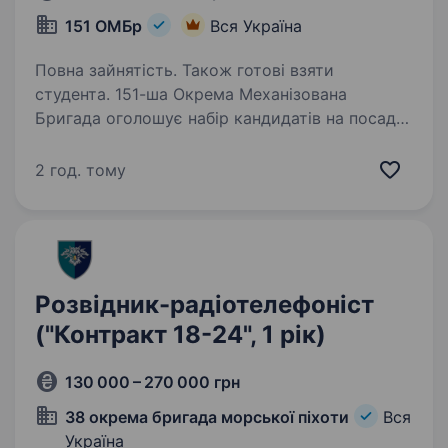
151 ОМБр
Вся Україна
Повна зайнятість. Також готові взяти
студента. 151-ша Окрема Механізована
Бригада оголошує набір кандидатів на посаду
Навідника-оператора безпілотних літальних
апаратів. Посада передбачає управління БПЛА,
2 год. тому
ведення повітряної розвідки та коригування
дій підрозділів…
Розвідник-радіотелефоніст
("Контракт 18-24", 1 рік)
130 000 – 270 000 грн
38 окрема бригада морської піхоти
Вся
Україна