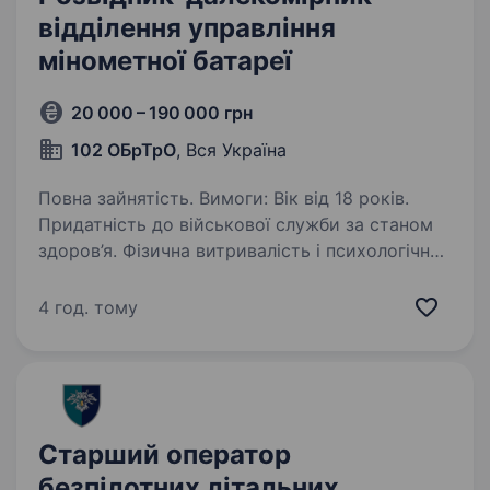
відділення управління
мінометної батареї
20 000 – 190 000 грн
102 ОБрТрО
, Вся Україна
Повна зайнятість. Вимоги: Вік від 18 років.
Придатність до військової служби за станом
здоров’я. Фізична витривалість і психологічна
стійкість. Уважність, аналітичні здібності
та швидке реагування. Знання роботи
4 год. тому
з далекомірними…
Старший оператор
безпілотних літальних