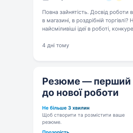
Повна зайнятість. Досвід роботи від 1 року. Маєш досвід 
в магазині, в роздрібній торгівлі
найсміливіші ідеї в роботі, конку
однодумців — все це про роботу 
4 дні тому
Резюме — перший
до нової роботи
Не більше 3 хвилин
Щоб створити та розмістити ваше
резюме.
Прозорість