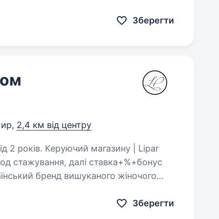
, створюємо капсульні…
Зберегти
ном
ир,
2,4 км від центру
 магазину | Lipar
іод стажування, далі ставка+%+бонус
аїнський бренд вишуканого жіночого
магазини — ми формуємо…
Зберегти