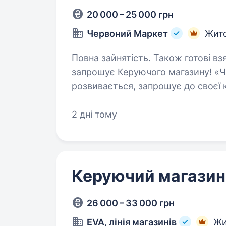
20 000 – 25 000 грн
Червоний Маркет
Жит
Повна зайнятість. Також готові взяти студента.
запрошує Керуючого магазину! «
розвивається, запрошує до своєї 
Керуючого магазину, який готовий
2 дні тому
Керуючий магази
26 000 – 33 000 грн
EVA, лінія магазинів
Жи