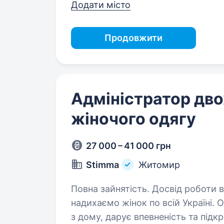
Додати місто
Продовжити
Адміністратор дво
жіночого одягу
27 000 – 41 000 грн
Stimma
Житомир
Повна зайнятість. Досвід роботи від 1 року. Ми вже 
надихаємо жінок по всій Україні.
з дому, дарує впевненість та підк