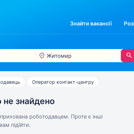
Знайти
вакансії
Роз
одавець
Оператор контакт-центру
ю не знайдено
 прихована роботодавцем. Проте є інші
вам підійти.