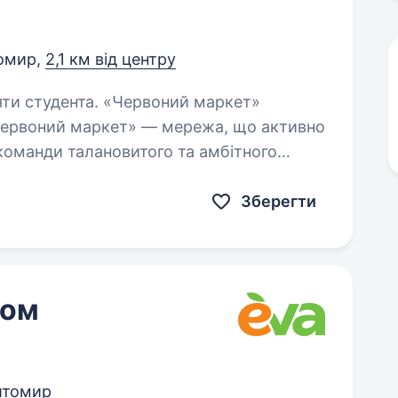
омир,
2,1 км від центру
 «Червоний маркет»
Червоний маркет» — мережа, що активно
команди талановитого та амбітного
 взяти на себе відповідальність…
Зберегти
ном
томир