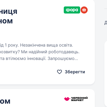
пниця
ном
Д
д 1 року. Незакінчена вища освіта.
розвитку? Ми надійний роботодавець.
та втілюємо інновації. Запрошуємо
 заступницю керуючого магазину.
Зберегти
ном