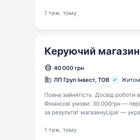
модні тренди до реального життя
1 тиж. тому
Керуючий магази
40 000 грн
ЛП Груп Інвест, ТОВ
Житом
Повна зайнятість. Досвід роботи від 2 років. Керуючий
Фінансові умови: 30.000грн — пер
за результат магазинуLipar — укр
одягу Ми створюємо не просто 
1 тиж. тому