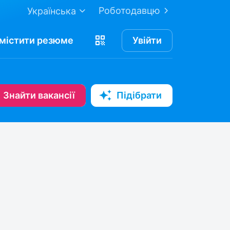
Роботодавцю
Українська
містити
резюме
Увійти
Знайти вакансії
Підібрати