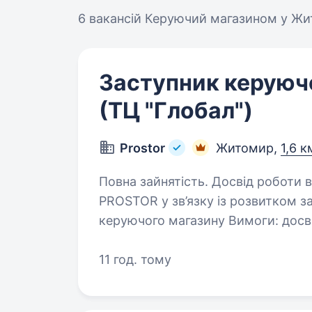
6 вакансій
Керуючий магазином у Жи
Заступник керуюч
(ТЦ "Глобал")
Prostor
Житомир,
1,6 к
Повна зайнятість. Досвід роботи від 1 року. ​Національна 
PROSTOR у зв’язку із розвитком 
керуючого магазину Вимоги: досвід роботи на аналогічній посаді або
старшим продавцем; з
11 год. тому