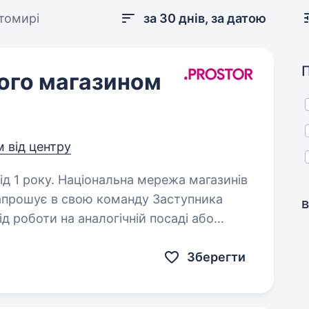
томирі
за 30 днів, за датою
ого магазином
м від центру
мережа магазинів
запрошує в свою команду Заступника
в
нання касової дисципліни;…
Зберегти