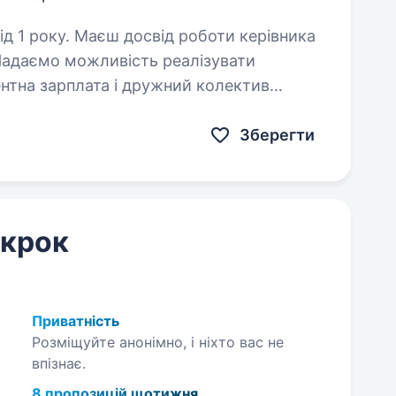
роботи керівника
? Надаємо можливість реалізувати
рентна зарплата і дружний колектив
керуючого в EVA.…
Зберегти
 крок
Приватність
Розміщуйте анонімно, і ніхто вас не
впізнає.
8 пропозицій щотижня