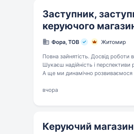
Заступник, засту
керуючого магази
Фора, ТОВ
Житомир
Повна зайнятість. Досвід роботи ві
Шукаєш надійність і перспективи 
А ще ми динамічно розвиваємося 
привітного заступника / привітну
Працюємо, щоб…
вчора
Керуючий магази