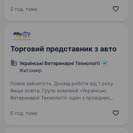
для сільського господарства в Україні.
Компанія реалізує високоякісні продукти усіх
2 год. тому
провідних брендів та має найбільшу лінійку…
Торговий представник з авто
Українські Ветеринарні Технології
Житомир
Повна зайнятість. Досвід роботи від 1 року.
Вища освіта. Група компаній «Українські
Ветеринарні Технології» один з провідних
національних дистриб’юторів на ринку
ветеринарних препаратів та продуктів для
5 год. тому
тварин. У компанії представлена мережа
представництв в Україні, які…