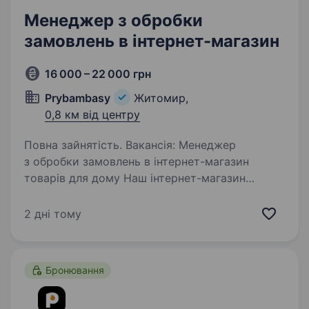
Менеджер з обробки
замовлень в інтернет-магазин
16 000 – 22 000 грн
Prybambasy
Житомир,
0,8 км від центру
Повна зайнятість. Вакансія: Менеджер
з обробки замовлень в інтернет-магазин
товарів для дому Наш інтернет-магазин
пропонує великий вибір товарів для дому
та шукає активного і відповідального
2 дні тому
менеджера з обробки замовлень. Основні…
Бронювання