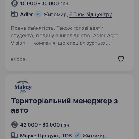
15 000 – 30 000 грн
Adler
Житомир,
6,0 км від центру
Повна зайнятість. Також готові взяти
студента, людину з інвалідністю. Adler Agro
Vision — компанія, що спеціалізується
на продажі засобів захисту рослин,
мікродобрив, насіння та інших товарів для
вчора
аграрного сектору. У зв’язку з розширенням
команди ми шукаємо активного
та амбітного…
Територіальний менеджер з
авто
42 000 – 60 000 грн
Марко Продукт, ТОВ
Житомир