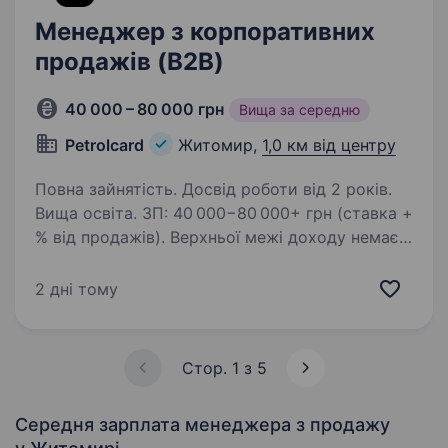
Менеджер з корпоративних
продажів (B2B)
40 000 – 80 000 грн
Вища за середню
Petrolcard
Житомир,
1,0 км від центру
Повна зайнятість. Досвід роботи від 2 років.
Вища освіта. ЗП: 40 000−80 000+ грн (ставка +
% від продажів). Верхньої межі доходу немає.
Petrolcard — один із найбільших сервісів
паливних карток України. Ми працюємо
2 дні тому
з корпоративними клієнтами по всій країні,
співпрацюємо…
Стор. 1 з 5
Середня зарплата менеджера з продажу