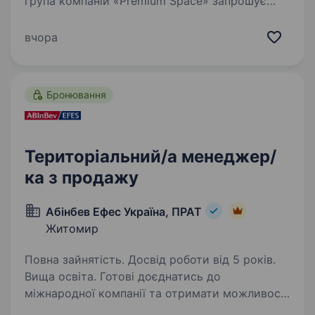
група компаній «Premium Space» запрошує
в свою команду комунікабельного менеджера
з продажу. Для нас головне — ваші
вчора
ініціативність, бажання працювати і
розвиватися. Вимоги: Досвід в продажах буде
перевагою,…
Бронювання
Територіальний/а менеджер/
ка з продажу
Абінбев Ефес Україна, ПРАТ
Житомир
Повна зайнятість. Досвід роботи від 5 років.
Вища освіта. Готові доєднатись до
міжнародної компанії та отримати можливості
обміну досвідом із закордонними колегами?