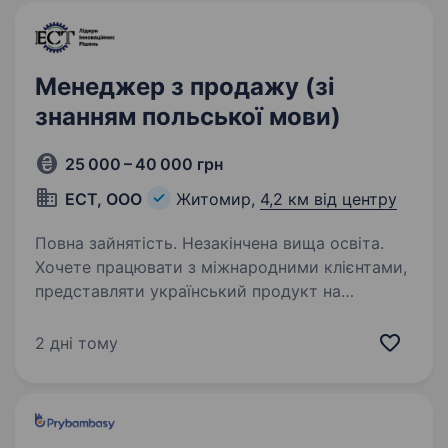
Менеджер з продажу (зі
знанням польської мови)
25 000 – 40 000 грн
ЕСТ, ООО
Житомир,
4,2 км від центру
Повна зайнятість. Незакінчена вища освіта.
Хочете працювати з міжнародними клієнтами,
представляти український продукт на
європейському ринку та подорожувати
за кордон у рамках роботи? Тоді запрошуємо
2 дні тому
Вас до команди Royal Spice! Royal Spice —
Українська…