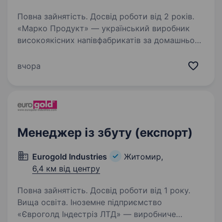
Повна зайнятість. Досвід роботи від 2 років.
«Марко Продукт» — український виробник
високоякісних напівфабрикатів за домашньою
рецептурою. Понад 17 років ми стабільно
зростаємо, розширюємо виробництво
вчора
та вибудовуємо довіру в кожному регіоні.
Ми створюємо продукт,…
Менеджер із збуту (експорт)
Eurogold Industries
Житомир,
6,4 км від центру
Повна зайнятість. Досвід роботи від 1 року.
Вища освіта. Іноземне підприємство
«Євроголд Індестріз ЛТД» — виробниче