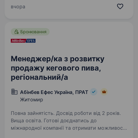
Ви отримаєте наставництво від працівників
вчора
компанії, навчитеся бути гнучким
та адаптуватися до нових умов,…
Бронювання
Менеджер/ка з розвитку
продажу кегового пива,
регіональний/а
Абінбев Ефес Україна, ПРАТ
Житомир
Повна зайнятість. Досвід роботи від 2 років.
Вища освіта. Готові доєднатись до
міжнародної компанії та отримати можливості
обміну досвідом із закордонними колегами?