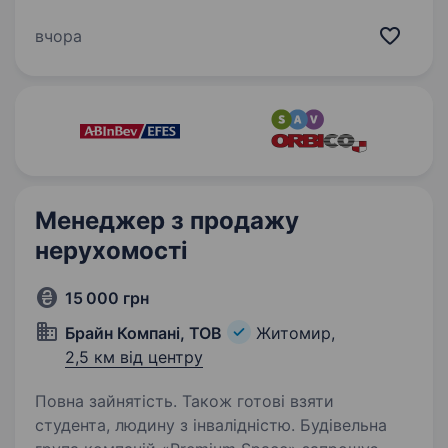
підприємство товарів для дому (прасувальних
дощок, сушок для білизни, драбин і т.д.)
вчора
запрошує до співпраці — Менеджера із збуту.
Наші очікування: Особисті…
Менеджер з продажу
нерухомості
15 000 грн
Брайн Компані, ТОВ
Житомир,
2,5 км від центру
Повна зайнятість. Також готові взяти
студента, людину з інвалідністю. Будівельна