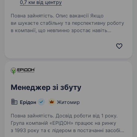
0,7 км від центру
Повна зайнятість. Опис вакансії Якщо
ви шукаєте стабільну та перспективну роботу
в компанії, що невпинно зростає навіть
у складні часи, — запрошуємо до команди
«Мобільна оптика»! Ми перша в Україні виїзна
оптика, яка допомагає людям…
Менеджер зі збуту
Ерідон
Житомир
Повна зайнятість. Досвід роботи від 1 року.
Група компаній «ЕРІДОН» працює на ринку
з 1993 року та є лідером в постачанні засобів