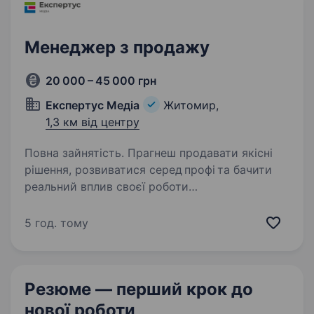
Менеджер з продажу
20 000 – 45 000 грн
Експертус Медіа
Житомир,
1,3 км від центру
Повна зайнятість. Прагнеш продавати якісні
рішення, розвиватися серед профі та бачити
реальний вплив своєї роботи
на результат? Стань частиною команди,
що створює продукт № 1 на ринку.Експертус
5 год. тому
Медіа — це не просто компанія.
Ми не перепродаємо…
Резюме — перший крок
до
нової роботи