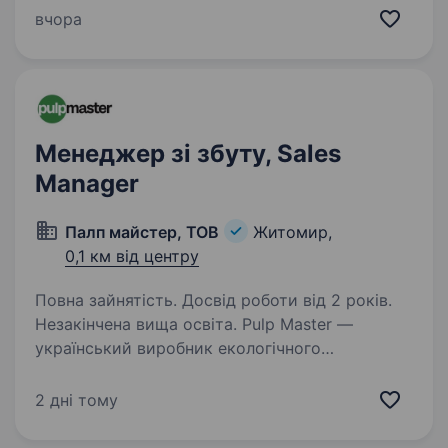
Ви отримаєте наставництво від працівників
вчора
компанії, навчитеся бути гнучким
та адаптуватися до нових умов,…
Менеджер зі збуту, Sales
Manager
Палп майстер, ТОВ
Житомир,
0,1 км від центру
Повна зайнятість. Досвід роботи від 2 років.
Незакінчена вища освіта. Pulp Master —
український виробник екологічного
одноразового посуду та упаковки з целюлози.
Сфера діяльності: виробництво, B2B-продажі,
2 дні тому
HoReCa, рітейл. Обов’язки: Пошук і залучення
нових клієнтів (дистриб'ютори,…