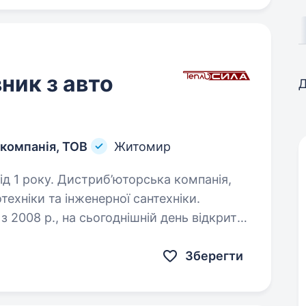
ник з авто
Д
компанія, ТОВ
Житомир
орська компанія,
техніки та інженерної сантехніки.
 2008 р., на сьогоднішній день відкрито
т співробітників…
Зберегти