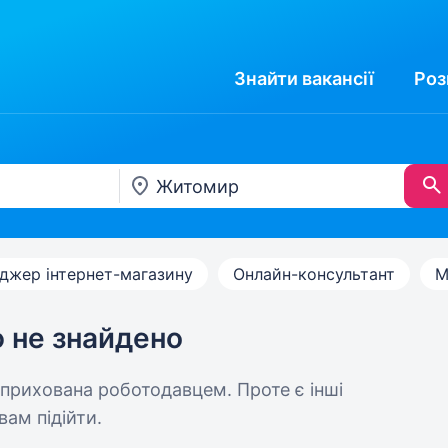
Знайти
вакансії
Роз
джер інтернет-магазину
Онлайн-консультант
М
ю не знайдено
 прихована роботодавцем. Проте є інші
вам підійти.