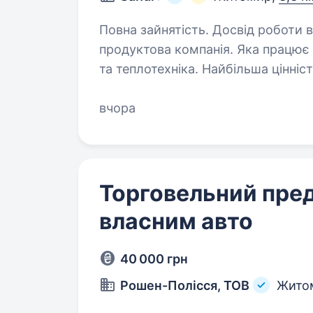
Повна зайнятість. Досвід роботи від 
продуктова компанія. Яка працює 
та теплотехніка. Найбільша цінні
продукту та побудова бізнес — ві
змішувачі…
вчора
Торговельний пред
власним авто
40 000 грн
Рошен-Полісся, ТОВ
Жито