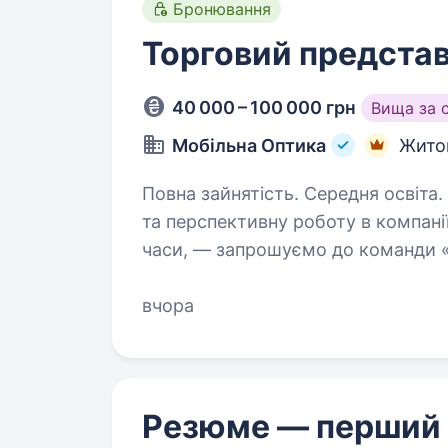
Бронювання
Торговий предста
40 000 – 100 000 грн
Вища за 
Мобільна Оптика
Жито
Повна зайнятість. Середня освіта. Якщо ви шукаєте стабільну
та перспективну роботу в компанії
часи, — запрошуємо до команди «
виїзна оптика, яка допомагає лю
вчора
Резюме — перший