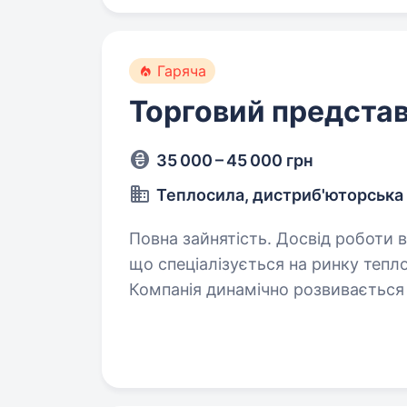
Гаряча
Торговий представ
35 000 – 45 000 грн
Теплосила, дистриб'юторська 
Повна зайнятість. Досвід роботи від 1 року. Дистриб’ют
що спеціалізується на ринку тепло
Компанія динамічно розвивається з
14 філій у 9 областях України. Шта