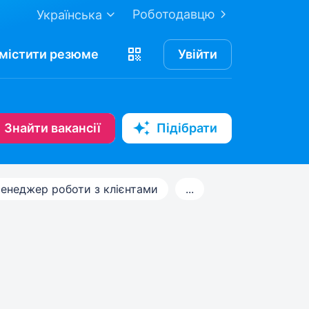
Роботодавцю
Українська
містити
резюме
Увійти
Знайти вакансії
Підібрати
енеджер роботи з клієнтами
...