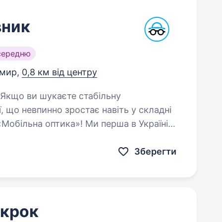
вник
середню
мир,
0,8 км від центру
, що невпинно зростає навіть у складні
Мобільна оптика»! Ми перша в Україні
дям бачити краще:…
Зберегти
 крок