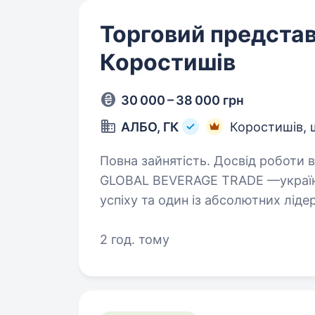
Торговий представ
Коростишів
30 000 – 38 000 грн
АЛБО, ГК
Коростишів, 
Повна зайнятість. Досвід роботи від 2 рок
GLOBAL BEVERAGE TRADE —українс
успіху та один із абсолютних ліде
відомі та сильні бренди, як «Aznau
2 год. тому