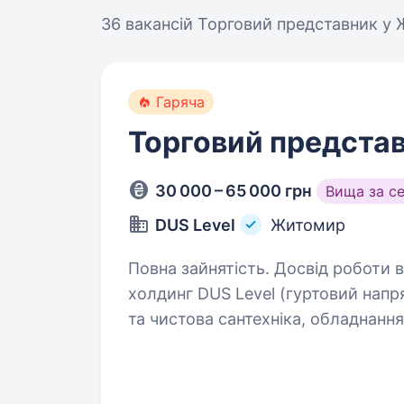
36 вакансій
Торговий представник у 
Гаряча
Торговий представ
30 000 – 65 000 грн
Вища за с
DUS Level
Житомир
Повна зайнятість. Досвід роботи від 
холдинг DUS Level (гуртовий нап
та чистова сантехніка, обладнання
бойлера і більше) та електрика. 
по всій…