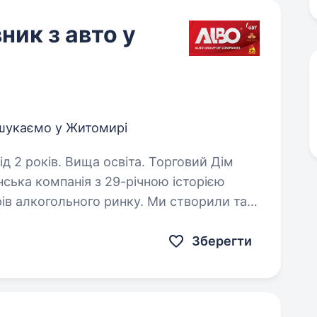
ник з авто у
шукаємо у Житомирі
ів. Вища освіта. Торговий Дім
ька компанія з 29-річною історією
рів алкогольного ринку. Ми створили такі
ri»,«Sikvaruli»,»Black Roger»,«Label…
Зберегти