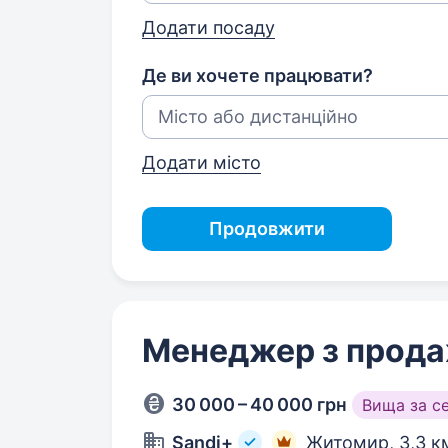
Додати посаду
Де ви хочете працювати?
Додати місто
Продовжити
Менеджер з прода
30 000 – 40 000 грн
Вища за с
Sandi+
Житомир,
3,3 к