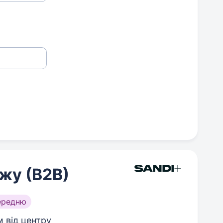
жу (В2В)
ередню
м від центру