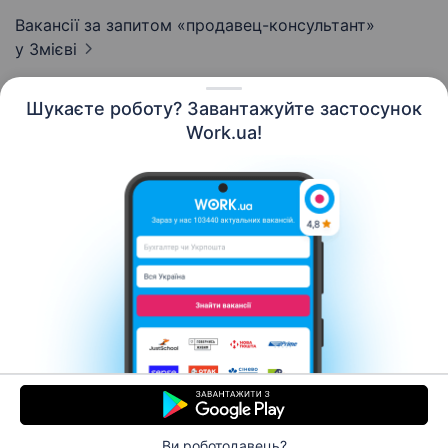
Вакансії за запитом «продавец-консультант»
у Змієві
Шукаєте роботу? Завантажуйте застосунок
Work.ua!
Українська
Ресурси
Контакти
Про нас
Кар’єра
Новини Work.ua
Допомога
Умови використання
Роботодавцю
Ви роботодавець?