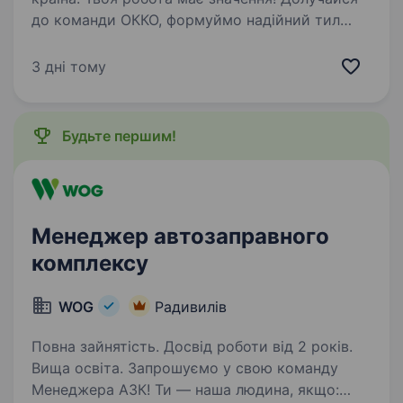
до команди ОККО, формуймо надійний тил
нашої країни разом! Шукаємо ПРОДАВЦЯ-
КАСИРА (оператора АЗК)!
3 дні тому
https://youtu.be/X360OdSzPVM?
si=SN3JQ6KmIDTbM4XI…
Будьте першим!
Менеджер автозаправного
комплексу
WOG
Радивилів
Повна зайнятість. Досвід роботи від 2 років.
Вища освіта. Запрошуємо у свою команду
Менеджера АЗК! Ти — наша людина, якщо: