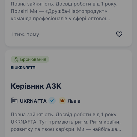
Повна зайнятість. Досвід роботи від 1 року.
Привіт! Ми — «Дружба-Нафтопродукт»,
команда професіоналів у сфері оптової
торгівлі нафтопродуктами. Наша компанія
цінує відповідальність, якість
1 тиж. тому
та професіоналізм у кожній дрібниці.
Ми шукаємо Керівника АЗС у місті…
Бронювання
Керівник АЗК
UKRNAFTA
Львів
Повна зайнятість. Досвід роботи від 1 року.
UKRNAFTA. Тут тримають ритм. Ритм країни,
розвитку та твоєї кар'єри. Ми — найбільша
нафтовидобувна компанія України. Сьогодні