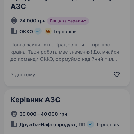
АЗС
24 000 грн
Вища за середню
OKKO
Тернопіль
Повна зайнятість. Працюєш ти — працює
країна. Твоя робота має значення! Долучайся
до команди ОККО, формуймо надійний тил
нашої країни разом! Шукаємо ПРОДАВЦЯ-
КАСИРА (оператора АЗК)!
3 дні тому
https://youtu.be/X360OdSzPVM?
si=SN3JQ6KmIDTbM4XI…
Керівник АЗС
30 000 – 40 000 грн
Дружба-Нафтопродукт, ПП
Тернопіль