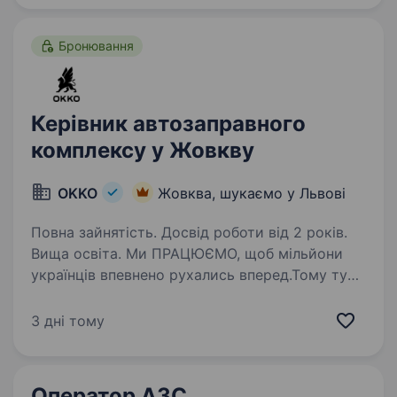
в мережі АЗК ОККО! Приєднуйся,…
Бронювання
Керівник автозаправного
комплексу у Жовкву
OKKO
Жовква, шукаємо у Львові
Повна зайнятість. Досвід роботи від 2 років.
Вища освіта. Ми ПРАЦЮЄМО, щоб мільйони
українців впевнено рухались вперед.Тому тут
твоя робота справді важлива. Долучайся
до команди ОККО, формуймо надійний тил
3 дні тому
нашої країни разом! Шукаємо МЕНЕДЖЕРА
АЗК! Приєднуйся, бо ми: …
Оператор АЗС