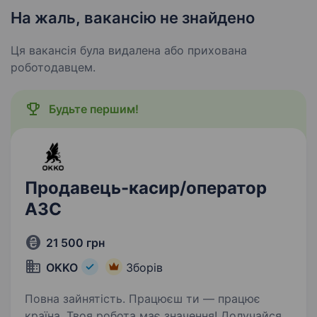
На жаль, вакансію не знайдено
Ця вакансія була видалена або прихована
роботодавцем.
Будьте першим!
Продавець-касир/оператор
АЗС
21 500 грн
OKKO
Зборів
Повна зайнятість. Працюєш ти — працює
країна. Твоя робота має значення! Долучайся