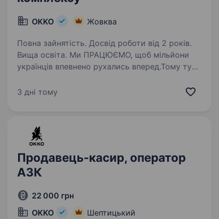
OKKO
Жовква
Повна зайнятість. Досвід роботи від 2 років.
Вища освіта. Ми ПРАЦЮЄМО, щоб мільйони
українців впевнено рухались вперед.Тому тут
твоя робота справді важлива. Долучайся
до команди ОККО, формуймо надійний тил
3 дні тому
нашої країни разом! Шукаємо МЕНЕДЖЕРА
АЗК! Приєднуйся, бо ми: …
Продавець-касир, оператор
АЗК
22 000 грн
OKKO
Шептицький