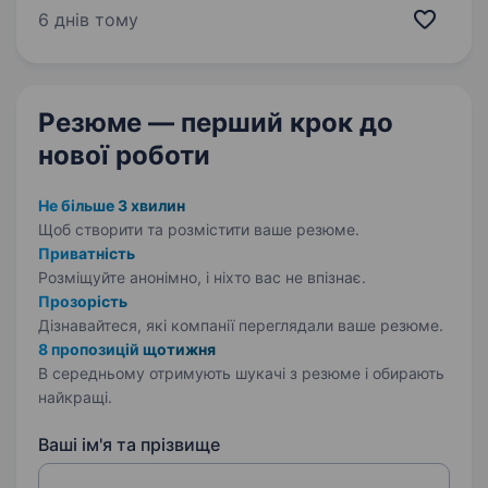
разом! Шукаємо ПРОДАВЦЯ-КАСИРА
6 днів тому
(оператора АЗК)! Приєднуйся, бо ми: офіційно
і швидко приймаємо…
Резюме — перший крок
до
нової роботи
Не більше 3 хвилин
Щоб створити та розмістити ваше
резюме.
Приватність
Розміщуйте анонімно, і ніхто вас не впізнає.
Прозорість
Дізнавайтеся, які компанії переглядали ваше резюме.
8 пропозицій щотижня
В середньому отримують шукачі з резюме і обирають
найкращі.
Ваші ім'я та прізвище