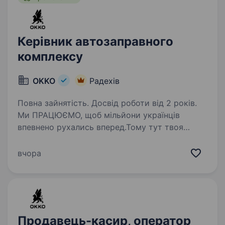
Керівник автозаправного
комплексу
OKKO
Радехів
Повна зайнятість. Досвід роботи від 2 років.
Ми ПРАЦЮЄМО, щоб мільйони українців
впевнено рухались вперед.Тому тут твоя
робота справді важлива. Долучайся
до команди ОККО, формуймо надійний тил
вчора
нашої країни разом! Шукаємо МЕНЕДЖЕРА
АЗК! Приєднуйся, бо ми: …
Продавець-касир, оператор