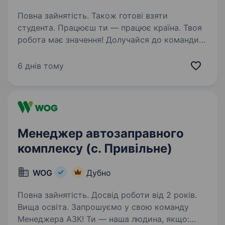
Повна зайнятість. Також готові взяти
студента. Працюєш ти — працює країна. Твоя
робота має значення! Долучайся до команди
ОККО, формуймо надійний тил нашої країни
разом! Шукаємо ПРОДАВЦЯ-КАСИРА
6 днів тому
(оператора АЗК)!
https://youtu.be/X360OdSzPVM?
si=vmLU2mYNRdQQHIcp…
Менеджер автозаправного
комплексу (с. Привільне)
WOG
Дубно
Повна зайнятість. Досвід роботи від 2 років.
Вища освіта. Запрошуємо у свою команду
Менеджера АЗК! Ти — наша людина, якщо: