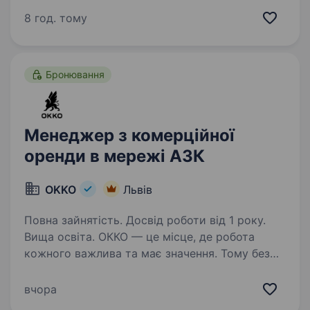
це 2 000+ свердловин, майже 700 сучасних
8 год. тому
автозаправних комплексів та команда з 20
000+…
Бронювання
Менеджер з комерційної
оренди в мережі АЗК
OKKO
Львів
Повна зайнятість. Досвід роботи від 1 року.
Вища освіта. ОККО — це місце, де робота
кожного важлива та має значення. Тому без
тебе ніяк! Долучайся до команди ОККО,
формуймо надійний тил нашої країни разом!
вчора
Шукаємо Менеджера з комерційної оренди