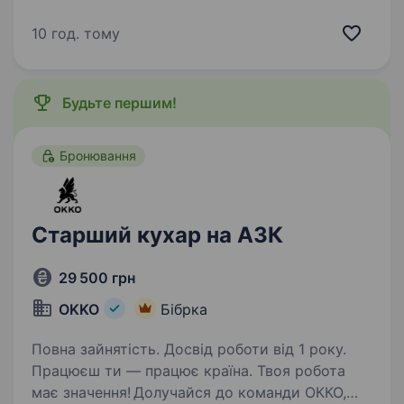
маєш досвід роботи на керівній посаді
в ритейлі від 2 років (менеджер АЗК, директор
10 год. тому
магазину, керуючий кафе тощо) вмієш
працювати з колективом,…
Будьте першим!
Бронювання
Старший кухар на АЗК
29 500 грн
OKKO
Бібрка
Повна зайнятість. Досвід роботи від 1 року.
Працюєш ти — працює країна. Твоя робота
має значення! Долучайся до команди ОККО,