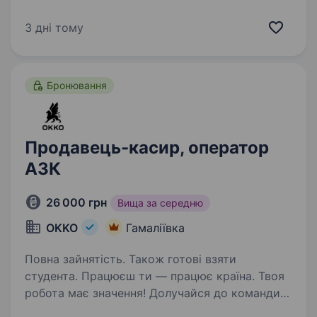
формуймо надійний тил нашої країни разом!
ШукаємоСТАРШОГО КУХАРЯ НА АЗК!
3 дні тому
Приєднуйся, бо ми: офіційно і
швидко приймаємо на роботу…
Бронювання
Продавець-касир, оператор
АЗК
26 000 грн
Вища за середню
OKKO
Гамаліївка
Повна зайнятість. Також готові взяти
студента. Працюєш ти — працює країна. Твоя
робота має значення! Долучайся до команди
ОККО, формуймо надійний тил нашої країни