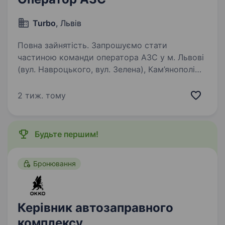
Turbo
, Львів
Повна зайнятість. Запрошуємо стати
частиною команди оператора АЗС у м. Львові
(вул. Навроцького, вул. Зелена), Кам’янополі
та Миколаєві Вимоги: Комунікабельність,
пунктуальність, відповідальність та бажання
2 тиж. тому
працювати :) Бажано…
Будьте першим!
Бронювання
Керівник автозаправного
комплексу