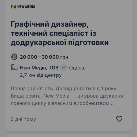
Графічний дизайнер,
технічний спеціаліст із
додрукарської підготовки
20 000 – 30 000 грн
Нью Мєдіа, ТОВ
Одеса,
2,7 км від центру
Повна зайнятість. Досвід роботи від 1 року.
Вища освіта. New Media — цифрова друкарня
повного циклу з власним виробництвом
в Одесі. Ми друкуємо паковання, рекламну
поліграфію, етикетки та наліпки в рулонах,
2 дні тому
а також виконуємо замовлення
на широкоформатний друк. Зараз