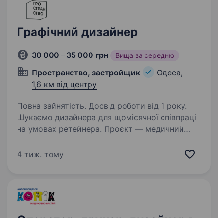
Графічний дизайнер
30 000 – 35 000 грн
Вища за середню
Пространство, застройщик
Одеса,
1,6 км від центру
Повна зайнятість. Досвід роботи від 1 року.
Шукаємо дизайнера для щомісячної співпраці
на умовах ретейнера. Проєкт — медичний
інвестиційний комплекс, працюємо одразу
з двома аудиторіями: інвестор і пацієнт. Чим
4 тиж. тому
доведеться займатись: Розробка логотипа
та брендбука…