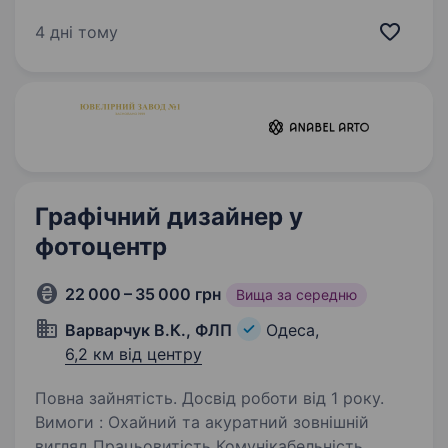
практиків, які працюють тільки з цікавими
проектами та допомагають клієнтам досягати
4 дні тому
вражаючих результатів у цифровому
просторі…
Графічний дизайнер у
фотоцентр
22 000 – 35 000 грн
Вища за середню
Варварчук В.К., ФЛП
Одеса,
6,2 км від центру
Повна зайнятість. Досвід роботи від 1 року.
Вимоги : Охайний та акуратний зовнішній
вигляд Працьовитість Комунікабельність,