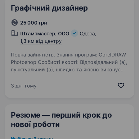
ми шукаємо…
Графічний дизайнер
25 000 грн
Штампмастер, ООО
Одеса,
1,3 км від центру
Повна зайнятість. Знання програм: CorelDRAW
Photoshop Особисті якості: Відповідальний (а),
пунктуальний (а), швидко та якісно виконує
поставлені завдання. Умови роботи: Графік
роботи: 09:00—18:00. Вихідні: субота, неділя…
3 дні тому
Резюме — перший крок
до
нової роботи
Не більше 3 хвилин