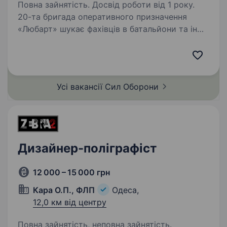
Повна зайнятість. Досвід роботи від 1 року.
20-та бригада оперативного призначення
«Любарт» шукає фахівців в батальйони та інші
підрозділи. Обов’язки: Розробка дизайну веб-
сайтів та посадкових сторінок; Адаптація
дизайнів під мобільні, планшетні та десктопні…
Усі вакансії Сил
Оборони
Дизайнер-поліграфіст
12 000 – 15 000 грн
Кара О.П., ФЛП
Одеса,
12,0 км від центру
Повна зайнятість, неповна зайнятість.