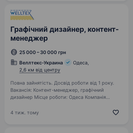
дизайнера / технічного…
Графічний дизайнер, контент-
менеджер
25 000 – 30 000 грн
Веллтекс-Украина
Одеса,
2,6 км від центру
Повна зайнятість. Досвід роботи від 1 року.
Вакансія: Контент-менеджер, графічний
дизайнер Місце роботи: Одеса Компанія
«Веллтекс-Україна» шукає в команду
креативного та відповідального співробітника
4 тиж. тому
на посаду Контент-менеджера, графічного
дизайнера. УВАГА!…