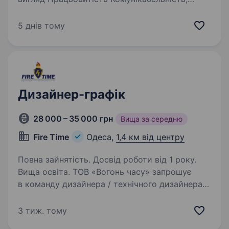
стресостійкість Вміння спілкуватися із
клієнтами. Бажання працювати у колективі
5 днів тому
Позитивна мотивація до роботи Впевнений…
Дизайнер-графік
28 000 – 35 000 грн
Вища за середню
Fire Time
Одеса,
1,4 км від центру
Повна зайнятість. Досвід роботи від 1 року.
Вища освіта. ТОВ «Вогонь часу» запрошує
в команду дизайнера / технічного дизайнера
Компанія ТОВ «Вогонь часу», яка працює
у сфері імпорту та дистрибуції товарів
3 тиж. тому
повсякденного попиту, запрошує до співпраці