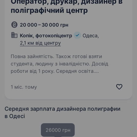
Оператор, друкар, дизайнер в
поліграфічний центр
20 000 – 30 000 грн
Копік, фотокопіцентр
Одеса,
2,1 км від центру
Повна зайнятість. Також готові взяти
студента, людину з інвалідністю. Досвід
роботи від 1 року. Середня освіта.
В фотокопіцентрі наразі відкрита вакансія
оператора-дизайнера з навичками роботи
1 міс. тому
в графічних редакторах, з друкарським
та постдрукарським устаткуванням. Вимоги
до кандидата: обов’язковий досвід роботи
Середня зарплата дизайнера полиграфии
в данній…
в Одесі
26000 грн