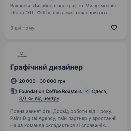
Вакансія: Дизайнер-поліграфіст Ми, компанія
«Кара О.П., ФЛП», шукаємо талановитого
та креативного Дизайнера-поліграфіста для
роботи в нашому офісі в місті Одеса. Наша
3 дні тому
компанія спеціалізується на оперативній
поліграфії,…
Графічний дизайнер
20 000 – 30 000 грн
Foundation Coffee Roasters
Одеса,
3,0 км від центру
Повна зайнятість. Досвід роботи від 1 року.
Paint Digital Agency, твій партнер у зростанні!
Наша команда складається зі справжніх