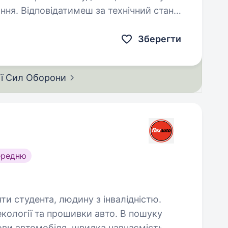
чний стан
Зберегти
ії Сил
Оборони
ередню
яти студента, людину з інвалідністю.
екології та прошивки авто. В пошуку
ови автомобіля, швидка навчаємість.