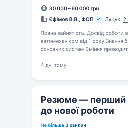
30 000 – 60 000 грн
Єфімов В.В., ФОП
Луцьк,
2
Повна зайнятість. Досвід роботи від 1 року. Вимоги:
автомеханіком від 1 року Знання будови автомобіля та принципів роботи
основних систем Вміння проводити діагностику та ремонт ходової,
4 дні тому
Резюме — перший
до нової роботи
Не більше 3 хвилин