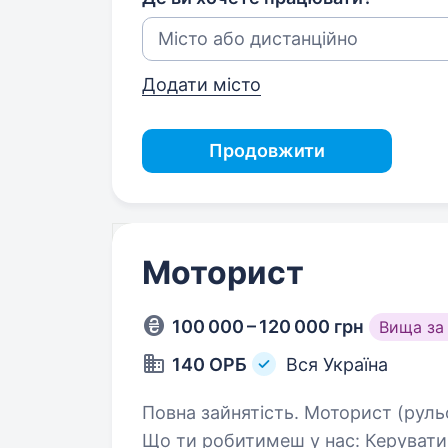
Додати місто
Продовжити
Моторист
100 000 – 120 000 грн
Вища за
140 ОРБ
Вся Україна
Повна зайнятість. Моторист (рульовий-моторист) у морській піхоті::
Що ти робитимеш у нас: Керуватимеш морськими суднами, забезпечуючи