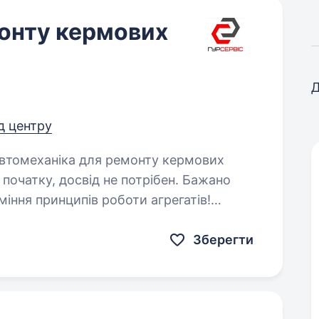
монту кермових
Д
ід центру
іння принципів роботи агрегатів!
Зберегти