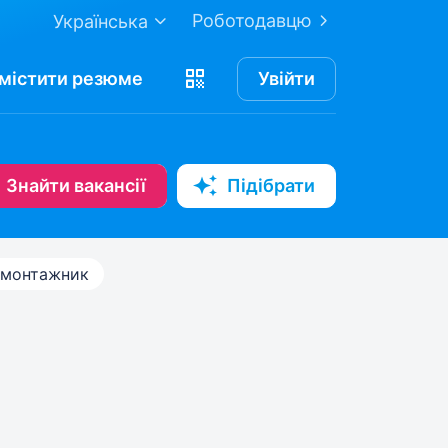
Роботодавцю
Українська
містити
резюме
Увійти
Знайти вакансії
Підібрати
омонтажник