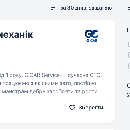
за 30 днів, за датою
механік
e — сучасне СТО,
и працюємо з якісними авто, постійно
ь майстрам добре заробляти та рости
тослюсаря (автомеханіка)…
Зберегти