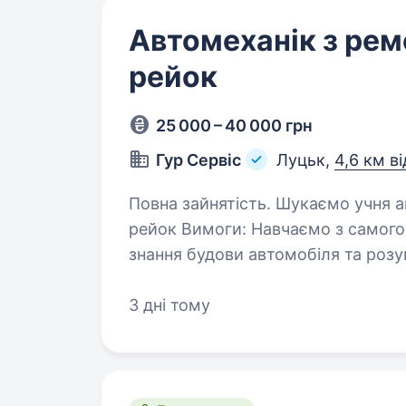
Автомеханік з ре
рейок
25 000 – 40 000 грн
Гур Сервіс
Луцьк,
4,6 км в
Повна зайнятість. Шукаємо учня автомеханіка для ремонту кермових
рейок Вимоги: Навчаємо з самого початку, досвід не потрібен. Бажано
знання будови автомобіля та розум
Бажання розбиратись в цьому…
3 дні тому