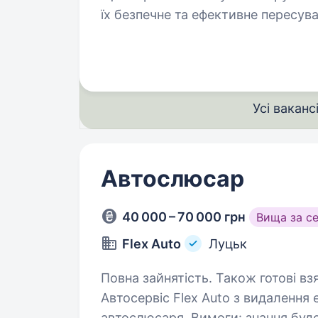
їх безпечне та ефективне пересування. Відповідатимеш за техні
рульового управління…
Усі ваканс
Автослюсар
40 000 – 70 000 грн
Вища за с
Flex Auto
Луцьк
Повна зайнятість. Також готові вз
Автосервіс Flex Auto з видалення 
автослюсаря. Вимоги: знання буд