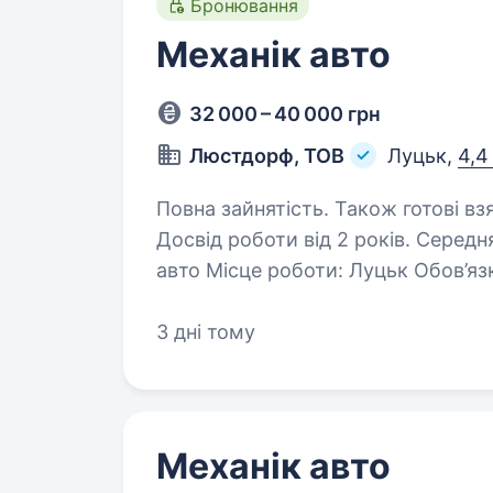
Бронювання
Механік авто
32 000 – 40 000 грн
Люстдорф, ТОВ
Луцьк,
4,4
Повна зайнятість. Також готові вз
Досвід роботи від 2 років. Середня спеціальна
авто Місце роботи: Луцьк Обов’язки: Забезпечення справного техн
стану автотранспорту. Проведення регулярних технічних оглядів
3 дні тому
автомобілів. Організація 
Механік авто