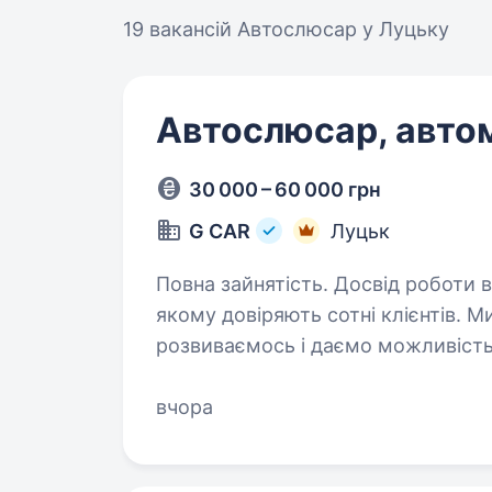
19 вакансій
Автослюсар у Луцьку
Автослюсар, авто
30 000 – 60 000 грн
G CAR
Луцьк
Повна зайнятість. Досвід роботи від 1 року. G CAR Servic
якому довіряють сотні клієнтів. М
розвиваємось і даємо можливіст
в професії.Шукаємо в команду ав
вчора