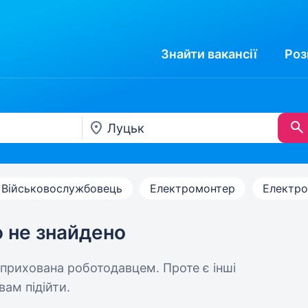
Знайти
вакансії
Роз
Військовослужбовець
Електромонтер
Електр
ю не знайдено
 прихована роботодавцем. Проте є інші
вам підійти.