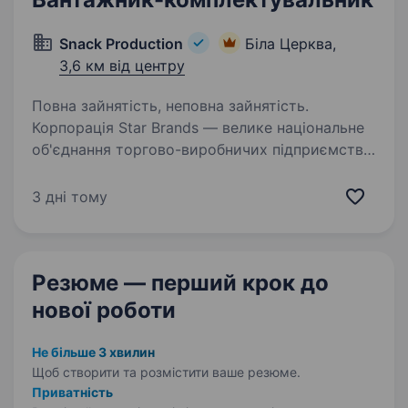
Snack Production
Біла Церква,
3,6 км від центру
Повна зайнятість, неповна зайнятість.
Корпорація Star Brands — велике національне
об'єднання торгово-виробничих підприємств
(ТМ Флінт, Хуторок, Морскі, Сан Саныч, Big
Bob, Chipster’s, Zeffir), є лідером на ринку
3 дні тому
с 2003 року, запрошуємо у свою команду…
Резюме — перший крок
до
нової роботи
Не більше 3 хвилин
Щоб створити та розмістити ваше
резюме.
Приватність