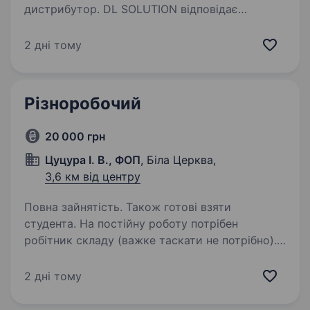
дистрибутор. DL SOLUTION відповідає
за повний цикл дистрибуції тазабезпечує усі
етапи процесу постачання товарів у сегменті
2 дні тому
В2В. Компанія єприкладом успішної інтеграції
міжнародних…
Різноробочий
20 000 грн
Цуцура І. В., ФОП
, Біла Церква,
3,6 км від центру
Повна зайнятість. Також готові взяти
студента. На постійну роботу потрібен
робітник складу (важке таскати не потрібно).
Обов’язки: допомога в підготуванні
та пакуванні товару. Робота для чоловіків
2 дні тому
до 35років Робота з пн-пт. З 11 до 19 години
(часто уходимо раніше).