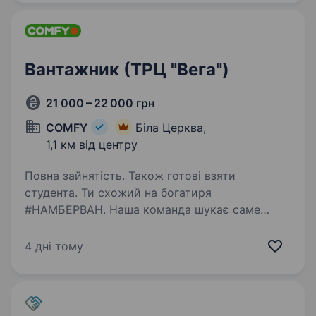
Вантажник (ТРЦ "Вега")
21 000 – 22 000 грн
COMFY
Біла Церква,
1,1 км від центру
Повна зайнятість. Також готові взяти
студента. Ти схожий на богатиря
#НАМБЕРВАН. Наша команда шукає саме
такого Упевнені, тобі буде легко: виконувати
розвантажувально-навантажувальні роботи
4 дні тому
переміщувати товари на склад, в торговий зал
та інше викладати…