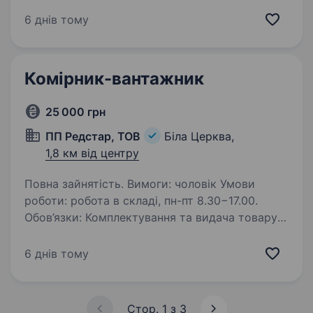
досвідом або без досвіду роботи
приймальником. Гарантуємо базові соціальні
6 днів тому
гарантії, роботу в дружньому колективі…
Комірник-вантажник
25 000 грн
ПП Редстар, ТОВ
Біла Церква,
1,8 км від центру
Повна зайнятість. Вимоги: чоловік Умови
роботи: робота в складі, пн-пт 8.30−17.00.
Обов’язки: Комплектування та видача товару
клієнтам (господарча група).
6 днів тому
Стор. 1 з 3