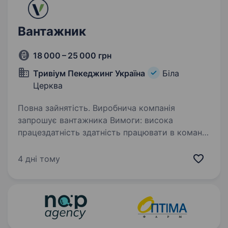
Вантажник
18 000 – 25 000 грн
Тривіум Пекеджинг Україна
Біла
Церква
Повна зайнятість. Виробнича компанія
запрошує вантажника Вимоги: висока
працездатність здатність працювати в команді
чесність, порядність, активність відсутність
шкідливих звичок дотримання
4 дні тому
загальноприйнятних моральних…