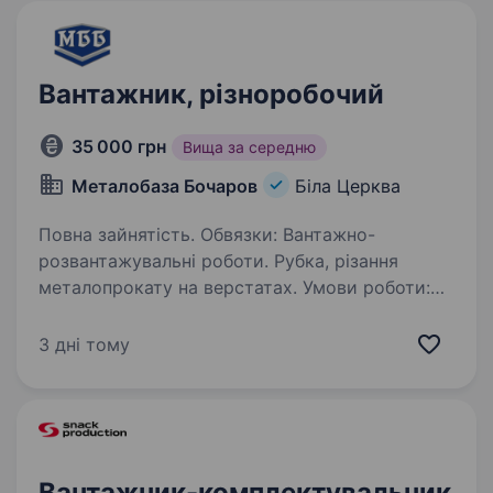
Вантажник, різноробочий
35 000 грн
Вища за середню
Металобаза Бочаров
Біла Церква
Повна зайнятість. Обвязки: Вантажно-
розвантажувальні роботи. Рубка, різання
металопрокату на верстатах. Умови роботи:
Робочі дні понеділок-п'ятниця згідно
з графіком виходів.
3 дні тому
Вантажник-комплектувальник