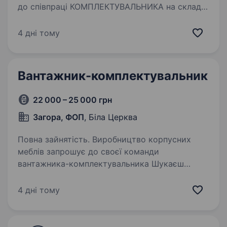
до співпраці КОМПЛЕКТУВАЛЬНИКА на склад!
Вимоги: Висока працездатність,
відповідальність, старанність, пунктуальність.
4 дні тому
Фізична і моральна витривалість,…
Вантажник-комплектувальник
22 000 – 25 000 грн
Загора, ФОП
, Біла Церква
Повна зайнятість. Виробництво корпусних
меблів запрошує до своєї команди
вантажника-комплектувальника Шукаєш
стабільну роботу з чітким графіком, дружньою
атмосферою і можливістю навчитися нового?
4 дні тому
Тоді тобі до нас! Ми пропонуємо:…