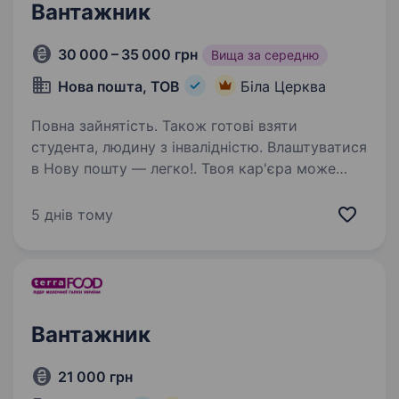
Вантажник
30 000 – 35 000 грн
Вища за середню
Нова пошта, ТОВ
Біла Церква
Повна зайнятість. Також готові взяти
студента, людину з інвалідністю. Влаштуватися
в Нову пошту — легко!. Твоя кар'єра може
розпочатися вже цього тижня. Саме зараз
ми в пошуку вантажника. Ти шукаєш?
5 днів тому
Ми гарантуємо: Білу заробітну плату,
що виплачується двічі на місяць без
затримок…
Вантажник
21 000 грн