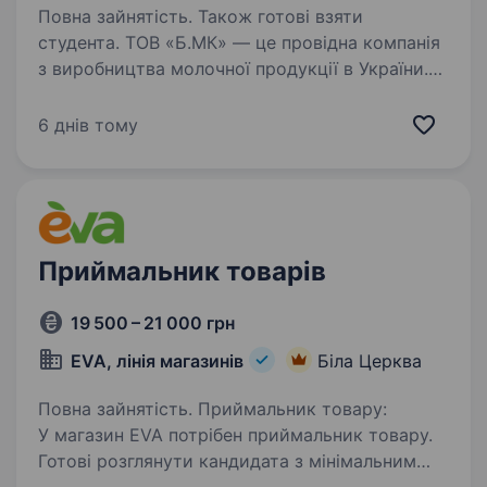
Повна зайнятість. Також готові взяти
студента. ТОВ «Б.МК» — це провідна компанія
з виробництва молочної продукції в України.
Продукцію наших торгових марок можна
зустріти в кожному магазині. У зв’язку зі
6 днів тому
збільшення обсягів виробництва запрошуємо
до нашого колективу…
Приймальник товарів
19 500 – 21 000 грн
EVA, лінія магазинів
Біла Церква
Повна зайнятість. Приймальник товару:
У магазин EVA потрібен приймальник товару.
Готові розглянути кандидата з мінімальним