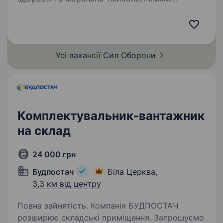
якостями фізична витривалість і здатність
до виконання важких фізичних робіт
готовність працювати в зоні активних
бойових…
Усі вакансії Сил
Оборони
Комплектувальник-вантажник
на склад
24 000 грн
Будпостач
Біла Церква,
3,3 км від центру
Повна зайнятість. Компанія БУДПОСТАЧ
розширює складські приміщення. Запрошуємо