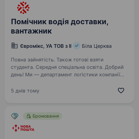
Помічник водія доставки,
вантажник
Євромікс, УА ТОВ з ІІ
Біла Церква
Повна зайнятість. Також готові взяти
студента. Середня спеціальна освіта. Добрий
день! Ми — департамент логістики компанії
Євромікс. Наша компанія — потужний
дистрибутор світових виробників в Україні
5 днів тому
вже понад 20 років! Ми маємо довгострокові
контракти зі світовими і національними
виробниками —…
Бронювання