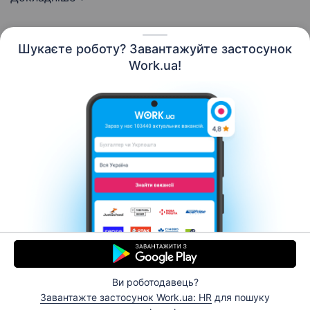
Шукаєте роботу? Завантажуйте застосунок
Work.ua!
Українська
Ресурси
Контакти
Про нас
Кар’єра
Новини Work.ua
Допомога
Умови використання
Роботодавцю
Ви роботодавець?
© 2006–2026 Work.ua. Сервіс пошуку роботи №1 в
Завантажте застосунок Work.ua: HR
для пошуку
Україні.