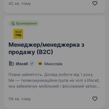
Ми допомагаємо людям отримувати
42 хв. тому
професійну перевірку зору та якісні окуляри…
Бронювання
Менеджер/менеджерка з
продажу (В2С)
lifecell
Миколаїв
Повна зайнятість. Досвід роботи від 1 року.
Ми — телекомунікаційна група на чолі з lifecell,
яка забезпечує мобільний і фіксований зв’язок,
інтернет, телебачення та цифрові сервіси для
мільйонів українців. Наша мета незмінна —
59 хв. тому
тримати країну на зв’язку,…