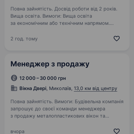
Повна зайнятість. Досвід роботи від 2 років.
Вища освіта. Вимоги: Вища освіта
за економічним або технічним напрямом.
Глибокі знання в галузі економіки
та бухгалтерського обліку. Досвід роботи
2 год. тому
у сфері житлово-комунального господарства
(ЖКГ) буде перевагою. Впевнене…
Менеджер з продажу
12 000 – 30 000 грн
Вікна Двері
, Миколаїв,
13,0 км від центру
Повна зайнятість. Вимоги: Будівельна компанія
запрошує до своєї команди менеджера
з продажу металопластикових вікон та
міжкімнатних/вхідних дверей. Місце роботи:
Корабельний район. пр. Корабелів,12/8
вчора