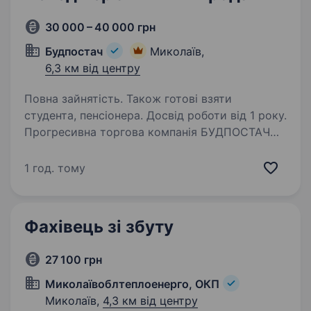
30 000 – 40 000 грн
Будпостач
Миколаїв,
6,3 км від центру
Повна зайнятість. Також готові взяти
студента, пенсіонера. Досвід роботи від 1 року.
Прогресивна торгова компанія БУДПОСТАЧ
запрошує до співпраці спеціаліста на вакансію
Торговий представник!Вимоги: БАЖАНО
1 год. тому
Досвід продажу категорій непроводольчого
сегменту. Наявність власного авто!
Амбіційність,…
Фахівець зі збуту
27 100 грн
Миколаївоблтеплоенерго, ОКП
Миколаїв,
4,3 км від центру