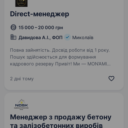
Direct-менеджер
15 000 – 20 000 грн
Давидова А.І., ФОП
Миколаїв
Повна зайнятість. Досвід роботи від 1 року.
Пошук здійснюється для формування
кадрового резерву Привіт! Ми — MON’AMI
Flowerss, сучасна флористична майстерня
з Миколаєва, яка створює стильні букети
2 дні тому
та унікальні квіткові композиції для кожної
важливої події…
Менеджер з продажу бетону
та залізобетонних виробів