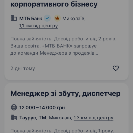
корпоративного бізнесу
МТБ Банк
Миколаїв,
1,1 км від центру
Повна зайнятість. Досвід роботи від 2 років.
Вища освіта. «МТБ БАНК» запрошує
до команди Менеджера з продажів
корпоративного бізнесу, який відповідатиме
за розвиток клієнтської бази корпоративного
2 дні тому
бізнесу, продаж банківських продуктів
юридичним особам та виконання бізнес-
показників…
Менеджер зі збуту, диспетчер
12 000 – 14 000 грн
Таурус, ТМ
, Миколаїв,
1,3 км від центру
Повна зайнятість. Досвід роботи від 1 року.