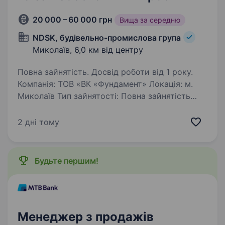
20 000 – 60 000 грн
Вища за середню
NDSK, будівельно-промислова група
Миколаїв,
6,0 км від центру
Повна зайнятість. Досвід роботи від 1 року.
Компанія: ТОВ «ВК «Фундамент» Локація: м.
Миколаїв Тип зайнятості: Повна зайнятість
Обов’язки: Активний пошук та залучення
нових клієнтів (будівельні компанії,
2 дні тому
підрядники, забудовники) Робота з існуючою
клієнтською…
Будьте першим!
Менеджер з продажів