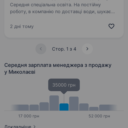
Середня спеціальна освіта. На постійну
роботу, в компанію по доставці води, шукаємо
менеджера — оператора на прийом
та оформлення замовлень від клієнтів. Вимоги:
2 дні тому
Знання 1С, вміння працювати на комп’ютері
(бажано, або можливість швидко…
Стор. 1 з 4
Середня зарплата менеджера з продажу
у Миколаєві
35000 грн
17 000 грн
52 000 грн
Докладніше