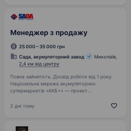
Менеджер з продажу
25 000 – 35 000 грн
Сада, акумуляторний завод
Миколаїв,
2,4 км від центру
Повна зайнятість. Досвід роботи від 1 року.
Національна мережа акумуляторних
супермаркетів «АКБ+» — проект
акумуляторного заводу «САДА», —
спеціалізується на випуску та дистрибьюціі
2 дні тому
стартерних та стаціонарних акумуляторних
батарей, шукає співробітника на посаду…