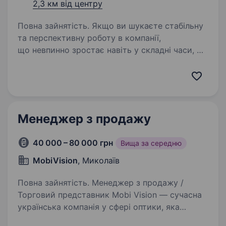
2,3 км від центру
Повна зайнятість. Якщо ви шукаєте стабільну
та перспективну роботу в компанії,
що невпинно зростає навіть у складні часи, —
запрошуємо до команди «Мобільна оптика»!
Ми перша в Україні виїзна оптика, яка
допомагає людям бачити краще:…
Менеджер з продажу
40 000 – 80 000 грн
Вища за середню
MobiVision
, Миколаїв
Повна зайнятість. Менеджер з продажу /
Торговий представник Mobi Vision — сучасна
українська компанія у сфері оптики, яка
активно розвивається по всій Україні.