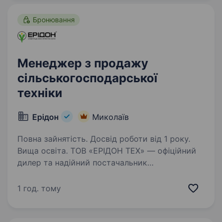
Бронювання
Менеджер з продажу
сільськогосподарської
техніки
Ерідон
Миколаїв
Повна зайнятість. Досвід роботи від 1 року.
Вища освіта. ТОВ «ЕРІДОН ТЕХ» — офіційний
дилер та надійний постачальник
сільськогосподарської техніки іноземного та
вітчизняного виробництва. Компанія понад 20
1 год. тому
років працює на аграрному ринку України і
має власні представництва…