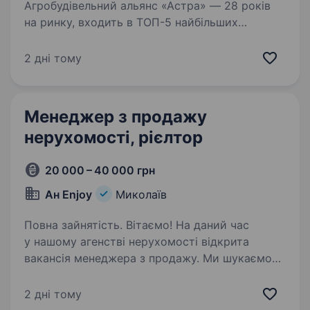
Агробудівельний альянс «Астра» — 28 років
на ринку, входить в ТОП-5 найбільших
постачальників та сервісних операторів
сільгосптехніки в Україні. Офіційний дилер
2 дні тому
Fendt, Valtra, Manitou, Kuhn, Horsch, Berthoud,
Bogballe,…
Менеджер з продажу
нерухомості, рієлтор
20 000 – 40 000 грн
Ан Enjoy
Миколаїв
Повна зайнятість. Вітаємо! На даний час
у нашому агенстві нерухомості відкрита
вакансія менеджера з продажу. Ми шукаємо
досвідчених ріелторів, або тих, хто бажає
освоїти цю професію з нуля. Якщо Ви прагнете
2 дні тому
заробляти і розвиватися,…