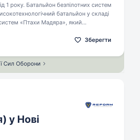
зпілотних систем
исокотехнологічний батальйон у складі
 систем «Птахи Мадяра», який
підрозділів СБС ефективними…
Зберегти
ії Сил
Оборони
 у Нові