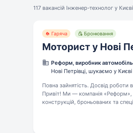
117 вакансій
Інженер-технолог у Києві
Гаряча
Бронювання
Моторист у Нові П
Реформ, виробник автомобіль
Нові Петрівці, шукаємо у Києві
Повна зайнятість. Досвід роботи ві
Привіт! Ми — компанія «Реформ»,
конструкцій, броньованих та спеці
медичних закладів, силових струк
Наша техніка…