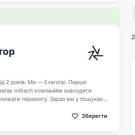
Д
тор
 Everstar. Перше
агає miltech компаніям знаходити
ближати перемогу. Зараз ми у пошуках
ого клієнта — це один з найбільших…
Зберегти