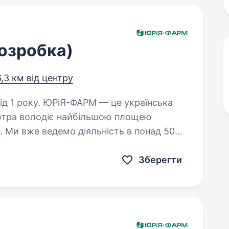
озробка)
6,3 км від центру
— це українська
котра володіє найбільшою площею
. Ми вже ведемо діяльність в понад 50
і ввійти в ТОП 100…
Зберегти