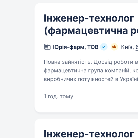
Інженер-технолог
(фармацевтична р
Юрія-фарм, ТОВ
Київ,
Повна зайнятість. Досвід роботи від 1 року. ЮРіЯ-ФАРМ 
фармацевтична група компаній, 
виробничих потужностей в Україні
країнах світу та маємо амбітні ціл
1 год. тому
Інженер-технолог