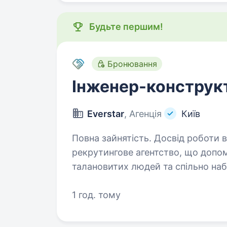
Будьте першим!
Бронювання
Інженер-конструк
Everstar
, Агенція
Київ
Повна зайнятість. Досвід роботи від 2 років. Ми —
рекрутингове агентство, що допом
талановитих людей та спільно на
Інженера — Конструктора для наш
1 год. тому