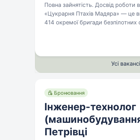
Повна зайнятість. Досвід роботи від 1 року. Батальйон бе
«Цукрарня Птахів Мадяра» — це в
414 окремої бригади безпілотних
спеціалізується на забезпеченні 
Усі ваканс
Бронювання
Інженер-технолог
(машинобудування)
Петрівці