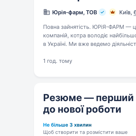
Юрія-фарм, ТОВ
Київ,
Повна зайнятість. ЮРіЯ-ФАРМ — це українська фармацевтична група
компаній, котра володіє найбіл
в Україні. Ми вже ведемо діяльніс
амбітні цілі ввійти в ТОП 100…
1 год. тому
Резюме — перший
до нової роботи
Не більше 3 хвилин
Щоб створити та розмістити ваше