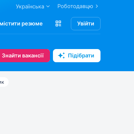
Роботодавцю
Українська
містити
резюме
Увійти
Знайти вакансії
Підібрати
ик