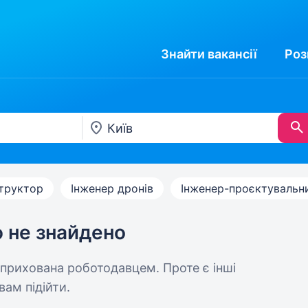
Знайти
вакансії
Роз
труктор
Інженер дронів
Інженер-проєктувальн
ю не знайдено
 прихована роботодавцем. Проте є інші
вам підійти.