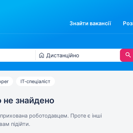
Знайти
вакансії
Роз
oper
ІТ-спеціаліст
ю не знайдено
 прихована роботодавцем. Проте є інші
вам підійти.