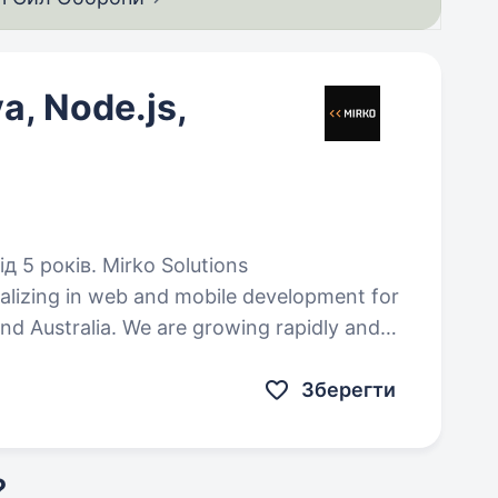
a, Node.js,
irko Solutions
ializing in web and mobile development for
and Australia. We are growing rapidly and
Lead…
Зберегти
?