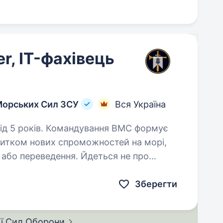
er, IT-фахівець
Морських Сил ЗСУ
Вся Україна
вання ВМС формує
итком нових спроможностей на морі,
 або переведення. Йдеться не про
 технологічний продукт,…
Зберегти
ії Сил
Оборони