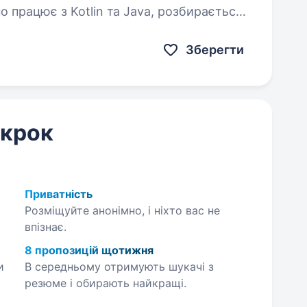
о працює з Kotlin та Java, розбирається
ndroid-стеку, і готовий розвивати велике
Зберегти
 крок
Приватність
Розміщуйте анонімно, і ніхто вас не
впізнає.
8 пропозицій щотижня
и
В середньому отримують шукачі з
резюме і обирають найкращі.