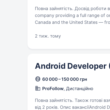
Повна зайнятість. Досвід роботи від 5 років. Workflow is a
company providing a full range of on
Canada and the United States — f
to marketing and branding. We oper
2 тиж. тому
Android Developer (
60 000 – 150 000 грн
ProFollow
, Дистанційно
Повна зайнятість. Також готові вз
від 2 років. Опис вакансіїAndroid Developer (Kotlin/Java) Ми шукаємо