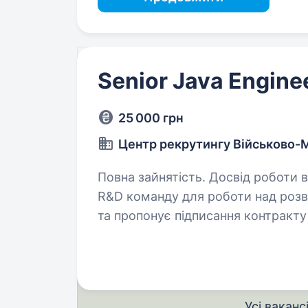
Senior Java Engine
25 000 грн
Центр рекрутингу Військово-
Повна зайнятість. Досвід роботи від 5 років. Команду
R&D команду для роботи над розв
та пропонує підписання контракту
«чергову систему», а про великий
Усі ваканс