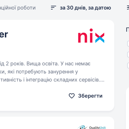
нційної роботи
за 30 днів, за датою
er
ків. Вища освіта. У нас немає
и, які потребують занурення у
ивність і інтеграцію складних сервісів.
ужним стеком (Java, Spring, NoSQL,…
Зберегти