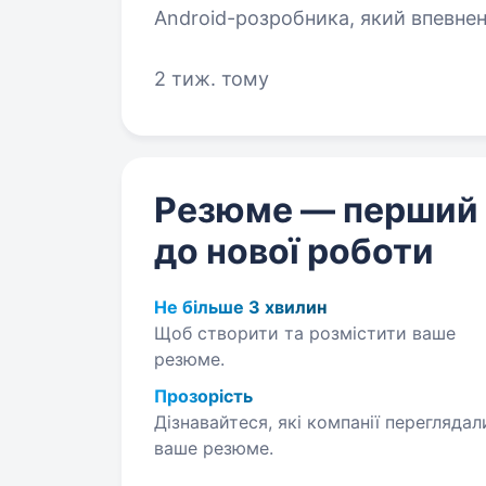
Android-розробника, який впевнен
в багатопоточності та сучасному A
мобільне…
2 тиж. тому
Резюме — перший
до нової роботи
Не більше 3 хвилин
Щоб створити та розмістити ваше
резюме.
Прозорість
Дізнавайтеся, які компанії переглядал
ваше резюме.