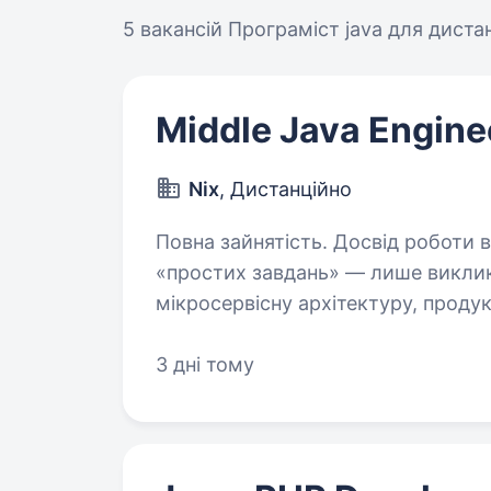
5 вакансій
Програміст java для диста
Middle Java Engine
Nix
, Дистанційно
Повна зайнятість. Досвід роботи від 2 ро
«простих завдань» — лише виклик
мікросервісну архітектуру, продукт
Якщо тобі цікаво працювати з пот
3 дні тому