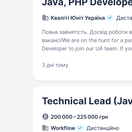
Java, PHP Develope
Кваліті Юніт Україна
Диста
Повна зайнятість. Досвід роботи від 
вакансіїWe are on the hunt for a p
Developer to join our UA team. If yo
challenges, take pride in crafting c
3 дні тому
Technical Lead (Jav
200 000 – 225 000 грн
Workflow
Дистанційно