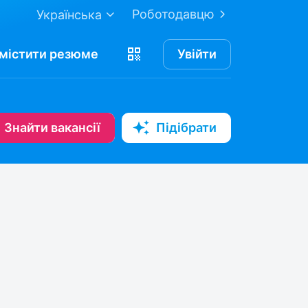
Роботодавцю
Українська
містити
резюме
Увійти
Знайти вакансії
Підібрати