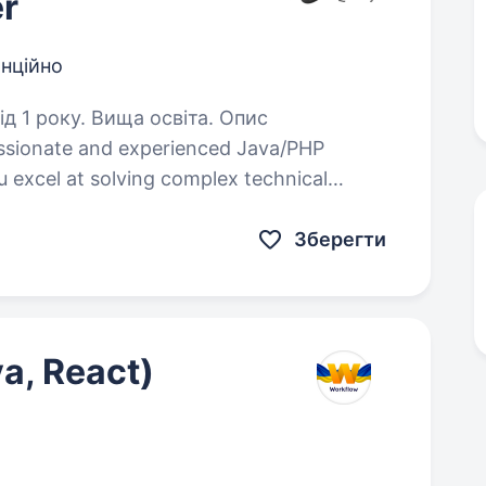
r
нційно
1 року. Вища освіта. Опис
assionate and experienced Java/PHP
u excel at solving complex technical
lean and efficient code, and…
Зберегти
a, React)