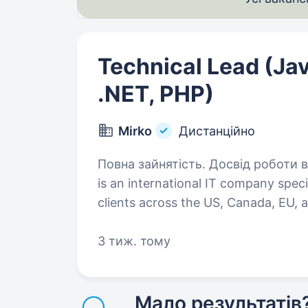
Technical Lead (Jav
.NET, PHP)
Mirko
Дистанційно
Повна зайнятість. Досвід роботи від 5 років. M
is an international IT company spec
clients across the US, Canada, EU, 
are looking for a strong Technical 
3 тиж. тому
Мало результатів