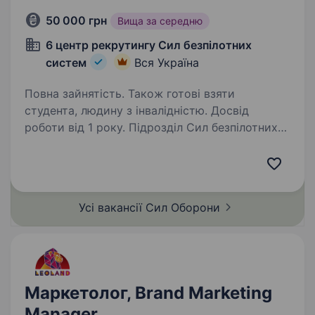
50 000 грн
Вища за середню
6 центр рекрутингу Сил безпілотних
систем
Вся Україна
Повна зайнятість. Також готові взяти
студента, людину з інвалідністю. Досвід
роботи від 1 року. Підрозділ Сил безпілотних
систем шукає SMM-менеджера
до комунікаційної команди. Шукаємо людину,
яка вміє перетворювати важливі сенси
на сильний контент, системно розвивати
Усі вакансії Сил
Оборони
соцмережі та будувати активну спільноту…
Маркетолог, Brand Marketing
Manager