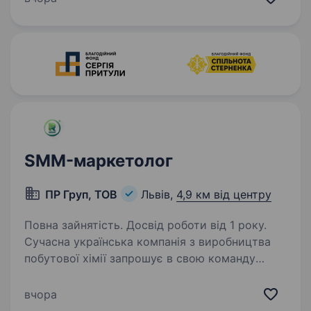
Що потрібно робити? участь у розробці
та реалізації SMM — стратегії;…
SMM-маркетолог
ПР Груп, ТОВ
Львів,
4,9 км від центру
Повна зайнятість. Досвід роботи від 1 року.
Сучасна українська компанія з виробництва
побутової хімії запрошує в свою команду
SMM-менеджера/ маркетолога Вимоги: Досвід
роботи SMM-менеджером або маркетологом
вчора
від 1 року. Розуміння принципів digital-