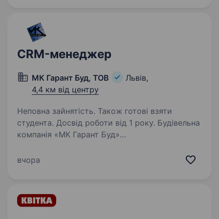
маркетингу…
CRM-менеджер
МК Гарант Буд, ТОВ
Львів,
4,4 км від центру
Неповна зайнятість. Також готові взяти
студента. Досвід роботи від 1 року. Будівельна
компанія «МК Гарант Буд»
(https://mkgarantbud.com/) відкриває вакансію
CRM-менеджера. Обов’язки: ведення сайту,
вчора
сторінок в соцмережах, месенджерах тощо;
аналітика отриманих даних, автоматизація…