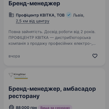
Бренд-менеджер
Профіцентр КВІТКА, ТОВ
Львів,
2,5 км від центру
Повна зайнятість. Досвід роботи від 2 років.
ПРОФІЦЕНТР КВІТКА — дистриб’юторська
компанія з продажу професійних електро-,
бензоінструментів, садової техніки, ручних
інструментів та витратних матеріалів. Ми є
вчора
офіційними дистриб’юторами BOSCH,
Klingspor, Makita,…
Бренд-менеджер, амбасадор
ресторану
88 000 грн
Вища за середню