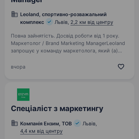
Leoland, спортивно-розважальний
комплекс
Львів,
2,2 км від центру
Повна зайнятість. Досвід роботи від 1 року.
Маркетолог / Brand Marketing ManagerLeoland
запрошує у команду маркетолога, який (а)
стане драйвером розвитку наших брендів,
допоможе реалізовувати сильні маркетингові
вчора
кампанії та створювати проєкти, які
запам’ятовуються…
Спеціаліст з маркетингу
Компанія Ензим, ТОВ
Львів,
4,4 км від центру