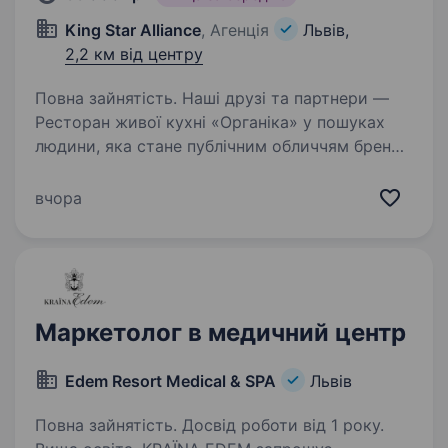
King Star Alliance
, Агенція
Львів,
2,2 км від центру
Повна зайнятість. Наші друзі та партнери —
Ресторан живої кухні «Органіка» у пошуках
людини, яка стане публічним обличчям бренду
та допоможе розвивати його далеко
за межами одного закладу. Якщо ви вмієте
вчора
створювати контент, впевнено…
Маркетолог в медичний центр
Edem Resort Medical & SPA
Львів
Повна зайнятість. Досвід роботи від 1 року.