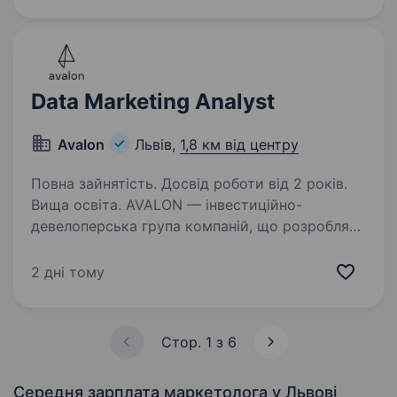
України. У зв’язку з розширенням команди
в пошуках бренд-менеджера…
Data Marketing Analyst
Avalon
Львів,
1,8 км від центру
Повна зайнятість. Досвід роботи від 2 років.
Вища освіта. AVALON — інвестиційно-
девелоперська група компаній, що розробляє
та реалізовує високоякісні проекти
нерухомості. Ми розбудовуємо місто,
2 дні тому
наповнючи його як новими трендами, так і
відновлюючи традиційний стиль міста…
Стор. 1 з 6
Середня зарплата маркетолога
у Львові