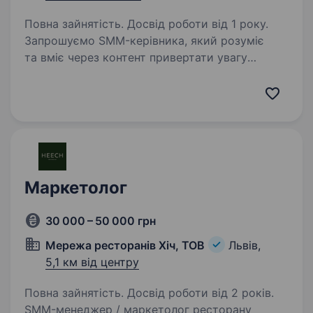
Повна зайнятість. Досвід роботи від 1 року.
Запрошуємо SMM-керівника, який розуміє
та вміє через контент привертати увагу
аудиторії, збільшувати довіру до бренду
та впливати на кількість звернень за якими
буде відбуватися велика кількість продаж.
Який вміє…
Маркетолог
30 000 – 50 000 грн
Мережа ресторанів Хіч, ТОВ
Львів,
5,1 км від центру
Повна зайнятість. Досвід роботи від 2 років.
SMM-менеджер / маркетолог ресторану