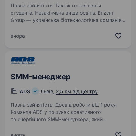
Повна зайнятість. Також готові взяти
студента. Незакінчена вища освіта. Enzym
Group — українська біотехнологічна компанія
з понад 30-річним досвідом у розробці
інгредієнтів на основі дріжджів. Ми працюємо
вчора
на міжнародних ринках та створюємо рішення
для харчової промисловості
та тваринництва…
SMM-менеджер
ADS
Львів,
2,5 км від центру
Повна зайнятість. Досвід роботи від 1 року.
Команда ADS у пошуках креативного
та енергійного SMM-менеджера, який
допоможе розвивати наш бренд у соціальних
мережах та залучати нових клієнтів!
вчора