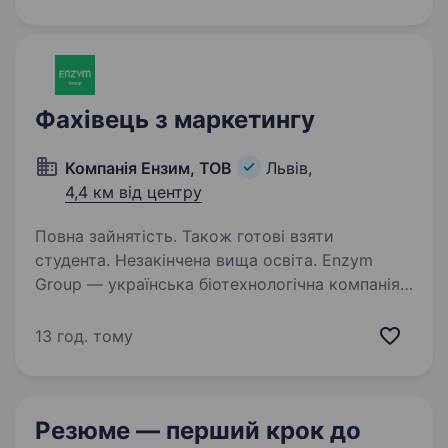
планшетів та інших пристроїв, а також…
Фахівець з маркетингу
Компанія Ензим, ТОВ
Львів,
4,4 км від центру
Повна зайнятість. Також готові взяти
студента. Незакінчена вища освіта. Enzym
Group — українська біотехнологічна компанія
з понад 30-річним досвідом у розробці
інгредієнтів на основі дріжджів. Ми працюємо
13 год. тому
на міжнародних ринках та створюємо рішення
для харчової промисловості
та тваринництва…
Резюме — перший крок
до