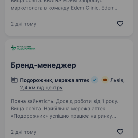
Вища освіта. KRAЇNA EDEM запрошує
маркетолога в команду Edem Clinic. Edem
Resort Medical & SPA — престижний готельний
палацово-парковий комплекс, розташований
2 дні тому
біля Львова, що пропонує неперевершені
послуги у сфері медичного…
Бренд-менеджер
Подорожник, мережа аптек
Львів,
2,4 км від центру
Повна зайнятість. Досвід роботи від 1 року.
Вища освіта. Найбільша мережа аптек
«Подорожник» успішно працює на ринку
понад 25 років. Мережа охоплює 2300+ аптек
і понад 12 000 працівників у всіх регіонах
2 дні тому