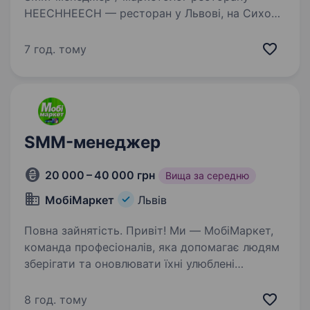
HEECHHEECH — ресторан у Львові, на Сихові.
Ми шукаємо людину, яка стане частиною
команди та буде жити життям ресторану:
7 год. тому
бачити події, атмосферу, гостей, нові страви,
команду й перетворювати…
SMM-менеджер
20 000 – 40 000 грн
Вища за середню
МобіМаркет
Львів
Повна зайнятість. Привіт! Ми — МобіМаркет,
команда професіоналів, яка допомагає людям
зберігати та оновлювати їхні улюблені
гаджети. Ми продаємо комплектуючі
та аксесуари для мобільних телефонів,
8 год. тому