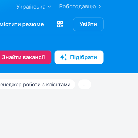
Роботодавцю
Українська
містити
резюме
Увійти
Знайти вакансії
Підібрати
енеджер роботи з клієнтами
...