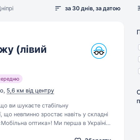
ніпрі
за 30 днів, за датою
жу (лівий
середню
ро,
5,6 км від центру
, що невпинно зростає навіть у складні
Мобільна оптика»! Ми перша в Україні
дям…