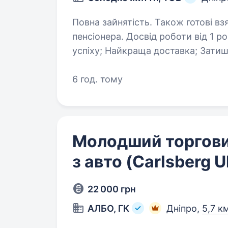
Повна зайнятість. Також готові вз
пенсіонера. Досвід роботи від 1 року. Наші переваги: Двадцятирічна 
успіху; Найкраща доставка; Затишний офіс; Справедливе ставлення
до працівників;100% компенсація 
GPS-логера); надаємо мобільний
6 год. тому
Молодший торгови
з авто (Carlsberg U
22 000 грн
АЛБО, ГК
Дніпро,
5,7 к