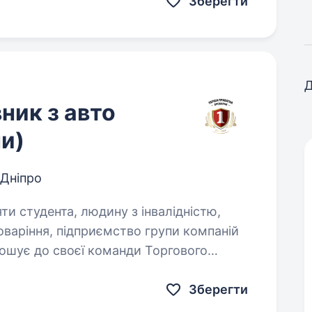
Зберегти
Д
ник з авто
ни)
Дніпро
яти студента, людину з інвалідністю,
ошує до своєї команди Торгового
роздрібними магазинами. Основний
Зберегти