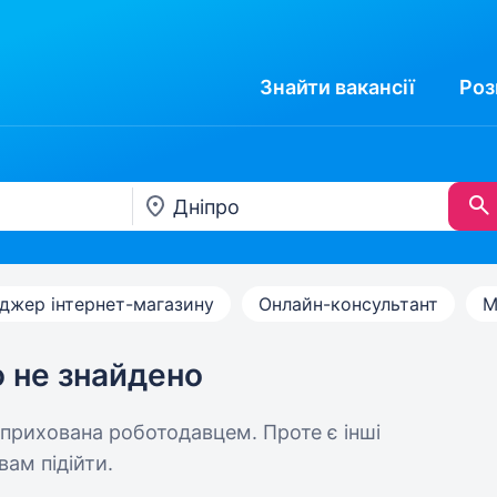
Знайти
вакансії
Роз
джер інтернет-магазину
Онлайн-консультант
М
ю не знайдено
 прихована роботодавцем. Проте є інші
вам підійти.