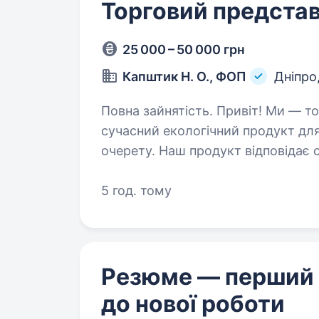
Торговий представ
25 000 – 50 000 грн
Капштик Н. О., ФОП
Дніпро
Повна зайнятість. Привіт! Ми — торгово-виробнича компанія, яка створює
сучасний екологічний продукт дл
очерету. Наш продукт відповідає 
та свідоме споживання. З 2022…
5 год. тому
Резюме — перший
до нової роботи