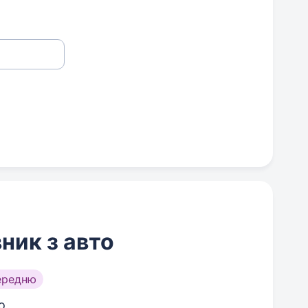
ник з авто
ередню
о