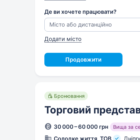
Де ви хочете працювати?
Додати місто
Продовжити
Бронювання
Торговий представ
30 000 – 60 000 грн
Вища за с
Солодке життя, ТОВ
Дніпр