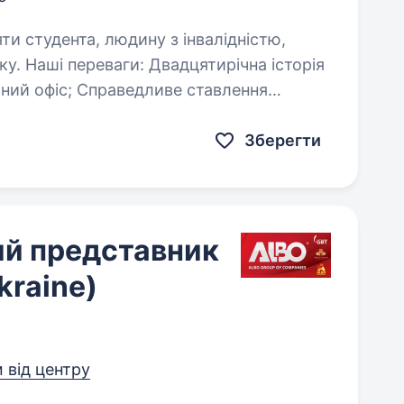
яти студента, людину з інвалідністю,
історія
палива (контроль пробігу за допомогою
 телефон…
Зберегти
й представник
kraine)
м від центру