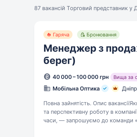
87 вакансій
Торговий представник у Д
Гаряча
Бронювання
Менеджер з прода
берег)
40 000 – 100 000 грн
Вища за 
Мобільна Оптика
Дніп
Повна зайнятість. Опис вакансіїЯкщо ви шукаєте стабільну
та перспективну роботу в компанії
часи, — запрошуємо до команди «
виїзна оптика, яка допомагає лю