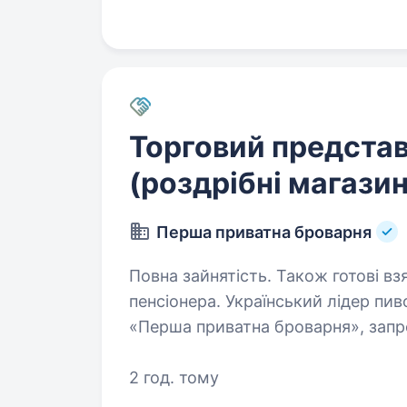
Торговий представ
(роздрібні магази
Перша приватна броварня
Повна зайнятість. Також готові вз
пенсіонера. Український лідер пивоваріння, підприємство групи компаній
«Перша приватна броварня», запр
представника з авто по роботі з 
принцип роботи компанії…
2 год. тому