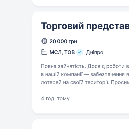
Торговий представ
20 000 грн
МСЛ, ТОВ
Дніпро
Повна зайнятість. Досвід роботи від 1 року. Місія м
в нашій компанії — забезпечення 
лотерей на своїй території. Просим
не офісна, а польова робота по 
4 год. тому