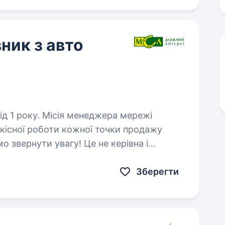
ник з авто
енеджера мережі
якісної роботи кожної точки продажу
о звернути увагу! Це не керівна і
маршрутах. Робота менеджера…
Зберегти