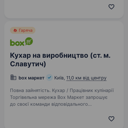
з досвідом роботи від 1 року. Вимоги: Досвід
роботи на аналогічній посаді від 1 року…
Гаряча
Кухар на виробництво (ст. м.
Славутич)
box маркет
Київ,
11,0 км від центру
Повна зайнятість. Кухар / Працівник кулінарії
Торгівельна мережа Box Маркет запрошує
до своєї команди відповідального
та енергійного співробітника! Якщо ви любите
готувати, цінуєте стабільність та хочете
працювати в дружньому колективі…