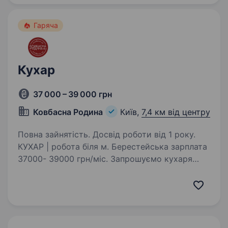
Гаряча
Кухар
37 000 – 39 000 грн
Ковбасна Родина
Київ,
7,4 км від центру
Повна зайнятість. Досвід роботи від 1 року.
КУХАР | робота біля м. Берестейська зарплата
37000- 39000 грн/міс. Запрошуємо кухаря
у цех кулінарії. Спокійна робота у стабільній
компанії. Кого ми шукаємо? Відповідального
кухаря, який любить свою справу. Досвід…