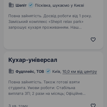
Шепіт
Пісківка, шукаємо у Києві
Повна зайнятість. Досвід роботи від 1 року.
Заміський комплекс «Shepit relax park»
запрошує кухаря проживанням. Наш
інстаграм: @shepit_relax_park Наш сайт:
https://theshepit.com/ ЗП: 50 000 — 60 000
(виплата 2 рази на місяць, 170грн/год+%)
Графік: 5\2 або…
Кухар-універсал
Фудплейс, ТОВ
Київ,
10,0 км від центру
Повна зайнятість. Також готові взяти
студента. Умови роботи: Стабільна
виплата ЗП; 2 рази на місяць; Офіційне
працевлаштування; Молодий та дружній
колектив; Відкрита кухня; Графік роботи
3 хв. тому