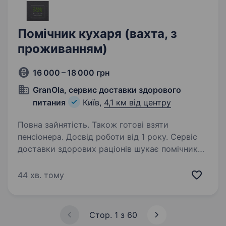
Помічник кухаря (вахта, з
проживанням)
16 000 – 18 000 грн
GranOla, сервис доставки здорового
питания
Київ,
4,1 км від центру
Повна зайнятість. Також готові взяти
пенсіонера. Досвід роботи від 1 року. Сервіс
доставки здорових раціонів шукає помічника
кухаря з проживанням, уважна, активна
та досвідчена жінка. Умови: 1100 грн/зміна і
44 хв. тому
вище; графік 14/14 (вахта); безкоштовне
проживання; харчування за рахунок…
Стор. 1 з 60