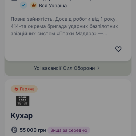
Вся Україна
Повна зайнятість. Досвід роботи від 1 року.
414-та окрема бригада ударних безпілотних
авіаційних систем «Птахи Мадяра» —
найбільша у світі бригада БпС, яка
спеціалізується на застосуванні ударних,
розвідувальних безпілотних
та радіоелектронних систем. Наші…
Усі вакансії Сил
Оборони
Гаряча
Кухар
55 000 грн
Вища за середню