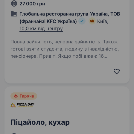
27 000 грн
Глобальна ресторанна група-Україна, ТОВ
(Франчайзі KFC Україна)
Київ,
10,0 км від центру
Повна зайнятість, неповна зайнятість. Також
готові взяти студента, людину з інвалідністю,
пенсіонера. Привіт! Якщо тобі вже є 16,
запрошуємо тебе приднатися до дружньої
команди KFC у Києві (ТЦ Respublika). KFC
— це не просто ресторан швидкого
обслуговування, це місце, де цінують якість,
смак та командний дух. Ми шукаємо…
Гаряча
Піцайоло, кухар