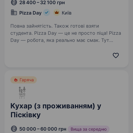
28 400 – 32 100 грн
Pizza Day
Київ
Повна зайнятість. Також готові взяти
студента. Pizza Day — це не просто піца! Pizza
Day — робота, яка реально має смак. Тут
драйв, порядок і крутий вайб команди!
Відкриті вакансії за адресами: Дарницький
район — вул. Руденко 11Б, вул. Бориспільська
9, вул…
Гаряча
Кухар (з проживанням) у
Пісківку
50 000 – 60 000 грн
Вища за середню