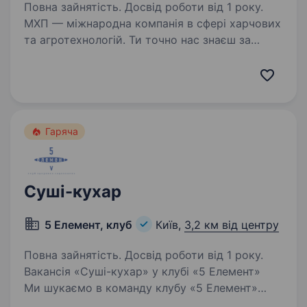
Повна зайнятість. Досвід роботи від 1 року.
МХП — міжнародна компанія в сфері харчових
та агротехнологій. Ти точно нас знаєш за
такими брендами як: «Наша Ряба», «Наша
Ряба Апетитна», «Бащинський», «Легко!»,
«Секрети Шефа». Що ми тобі доручимо:
Відповідає…
Гаряча
Суші-кухар
5 Елемент, клуб
Київ,
3,2 км від центру
Повна зайнятість. Досвід роботи від 1 року.
Вакансія «Суші-кухар» у клубі «5 Елемент»
Ми шукаємо в команду клубу «5 Елемент»
талановитого та відповідального суші-кухаря