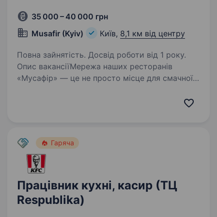
35 000 – 40 000 грн
Musafir (Kyiv)
Київ,
8,1 км від центру
Повна зайнятість. Досвід роботи від 1 року.
Опис вакансіїМережа наших ресторанів
«Мусафір» — це не просто місце для смачної
їжі, а справжній центр кримськотатарської
культури, традицій і гостинності в Києві Вже
майже 10 років ми з гордістю зберігаємо
старовинні…
Гаряча
Працівник кухні, касир (ТЦ
Respublika)