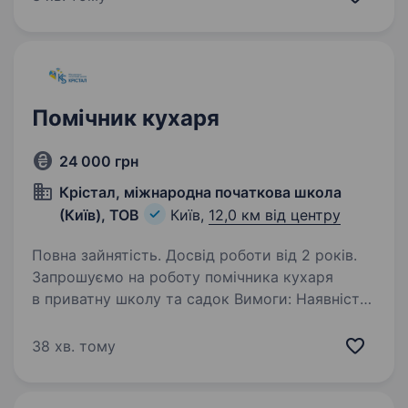
з 10:00 до 22:00. Обов’язки: приготування
страв, холодний-гарячий…
Помічник кухаря
24 000 грн
Крістал, міжнародна початкова школа
(Київ), ТОВ
Київ,
12,0 км від центру
Повна зайнятість. Досвід роботи від 2 років.
Запрошуємо на роботу помічника кухаря
в приватну школу та садок Вимоги: Наявність
санітарної книжки прибирання, допоміжні
роботи на кухні Умови роботи: офіційне
38 хв. тому
працевлаштування 08.30−17.30 пн-пт
надаємо…