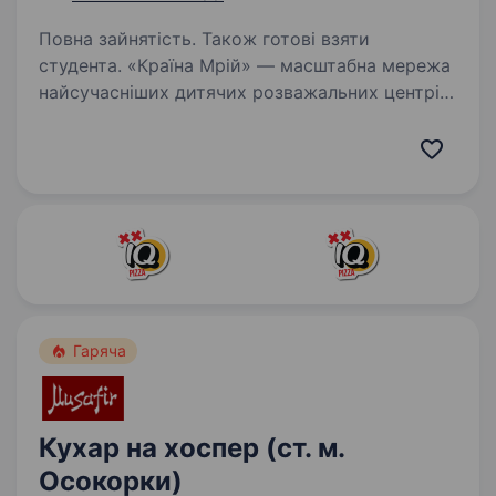
Повна зайнятість. Також готові взяти
студента. «Країна Мрій» — масштабна мережа
найсучасніших дитячих розважальних центрів
в Україні. Вже 6 років поспіль ми успішно
поєднуємо високий рівень професіоналізму
та святкової атмосфери щодня. Команда,
де натхненно,…
Гаряча
Кухар на хоспер (ст. м.
Осокорки)