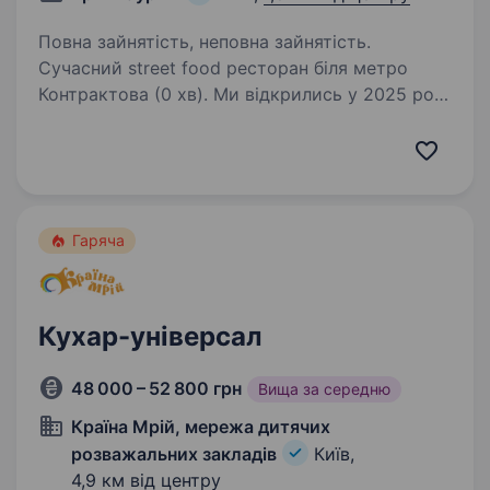
Повна зайнятість, неповна зайнятість.
Сучасний street food ресторан біля метро
Контрактова (0 хв). Ми відкрились у 2025 році
та маємо стабільний поток гостей. Не МАФ —
повноцінна кухня, зал для клієнтів та нове
обладнання. Кухня, в якій все продумано…
Гаряча
Кухар-універсал
48 000 – 52 800 грн
Вища за середню
Країна Мрій, мережа дитячих
розважальних закладів
Київ,
4,9 км від центру