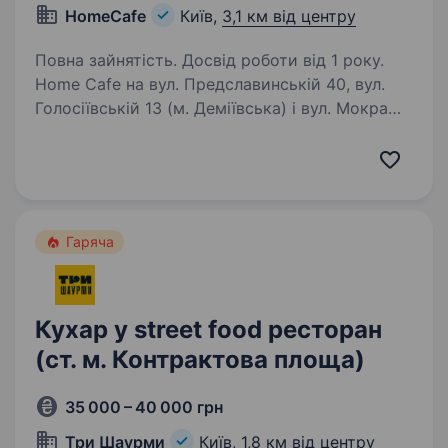
HomeCafe
Київ,
3,1 км від центру
Повна зайнятість. Досвід роботи від 1 року.
Home Cafe на вул. Предславинській 40, вул.
Голосіївській 13 (м. Деміївська) і вул. Мокра
(Кудряшова) 20А (м. Вокзальна) шукає кухаря
на гарячий чи холодний процес. Наші вимоги
до кандидатів: досвід роботи від…
Гаряча
Кухар у street food ресторан
(ст. м. Контрактова площа)
35 000 – 40 000 грн
Три Шаурми
Київ,
1,8 км від центру