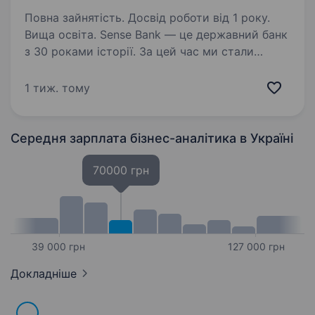
Повна зайнятість. Досвід роботи від 1 року.
Вища освіта. Sense Bank — це державний банк
з 30 роками історії. За цей час ми стали
не просто місцем для роботи, а спільнотою
з 4000 людей, де кожен присвячений місії —
1 тиж. тому
створювати сенси, щоб здійснювались мрії
українців. Зараз…
Середня зарплата бізнес-аналітика
в Україні
70000 грн
39 000 грн
127 000 грн
Докладніше