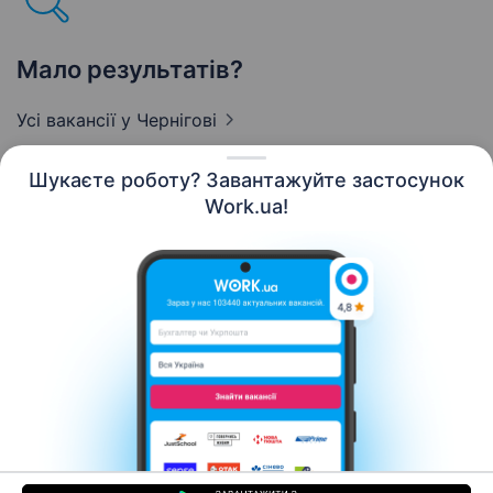
Мало результатів?
Усі вакансії
у Чернігові
Шукаєте роботу? Завантажуйте застосунок
Work.ua!
Українська
Ресурси
Контакти
Про нас
Кар’єра
Новини Work.ua
Допомога
Умови використання